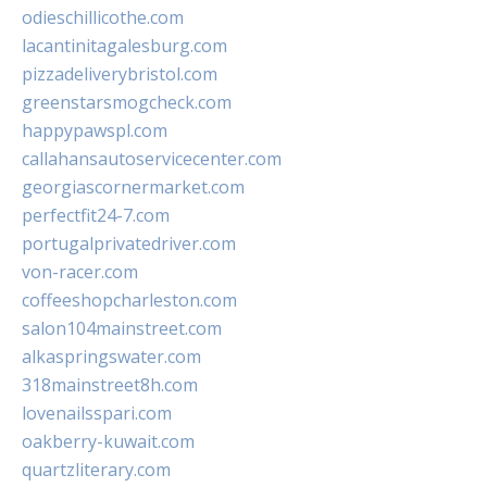
odieschillicothe.com
lacantinitagalesburg.com
pizzadeliverybristol.com
greenstarsmogcheck.com
happypawspl.com
callahansautoservicecenter.com
georgiascornermarket.com
perfectfit24-7.com
portugalprivatedriver.com
von-racer.com
coffeeshopcharleston.com
salon104mainstreet.com
alkaspringswater.com
318mainstreet8h.com
lovenailsspari.com
oakberry-kuwait.com
quartzliterary.com