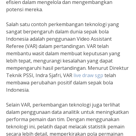
efisien dalam mengelola dan mengembangkan
potensi mereka.
Salah satu contoh perkembangan teknologi yang
sangat berpengaruh dalam dunia sepak bola
Indonesia adalah penggunaan Video Assistant
Referee (VAR) dalam pertandingan. VAR telah
membantu wasit dalam membuat keputusan yang
lebih tepat, mengurangi kesalahan yang dapat
mempengaruhi hasil pertandingan. Menurut Direktur
Teknik PSSI, Indra Sjafri, VAR
live draw sgp
telah
membawa perubahan positif dalam sepak bola
Indonesia.
Selain VAR, perkembangan teknologi juga terlihat
dalam penggunaan data analitik untuk meningkatkan
performa pemain dan tim. Dengan menggunakan
teknologi ini, pelatih dapat melacak statistik pemain
secara lebih detail, memperkirakan pola permainan