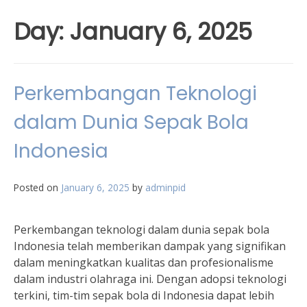
Day:
January 6, 2025
Perkembangan Teknologi
dalam Dunia Sepak Bola
Indonesia
Posted on
January 6, 2025
by
adminpid
Perkembangan teknologi dalam dunia sepak bola
Indonesia telah memberikan dampak yang signifikan
dalam meningkatkan kualitas dan profesionalisme
dalam industri olahraga ini. Dengan adopsi teknologi
terkini, tim-tim sepak bola di Indonesia dapat lebih