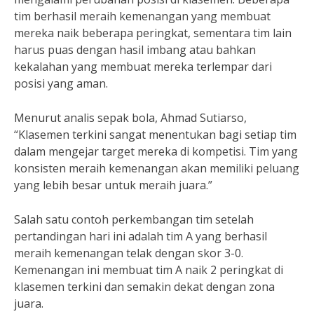
tim berhasil meraih kemenangan yang membuat
mereka naik beberapa peringkat, sementara tim lain
harus puas dengan hasil imbang atau bahkan
kekalahan yang membuat mereka terlempar dari
posisi yang aman.
Menurut analis sepak bola, Ahmad Sutiarso,
“Klasemen terkini sangat menentukan bagi setiap tim
dalam mengejar target mereka di kompetisi. Tim yang
konsisten meraih kemenangan akan memiliki peluang
yang lebih besar untuk meraih juara.”
Salah satu contoh perkembangan tim setelah
pertandingan hari ini adalah tim A yang berhasil
meraih kemenangan telak dengan skor 3-0.
Kemenangan ini membuat tim A naik 2 peringkat di
klasemen terkini dan semakin dekat dengan zona
juara.