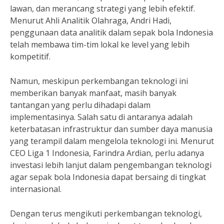
lawan, dan merancang strategi yang lebih efektif.
Menurut Ahli Analitik Olahraga, Andri Hadi,
penggunaan data analitik dalam sepak bola Indonesia
telah membawa tim-tim lokal ke level yang lebih
kompetitif.
Namun, meskipun perkembangan teknologi ini
memberikan banyak manfaat, masih banyak
tantangan yang perlu dihadapi dalam
implementasinya. Salah satu di antaranya adalah
keterbatasan infrastruktur dan sumber daya manusia
yang terampil dalam mengelola teknologi ini. Menurut
CEO Liga 1 Indonesia, Farindra Ardian, perlu adanya
investasi lebih lanjut dalam pengembangan teknologi
agar sepak bola Indonesia dapat bersaing di tingkat
internasional.
Dengan terus mengikuti perkembangan teknologi,