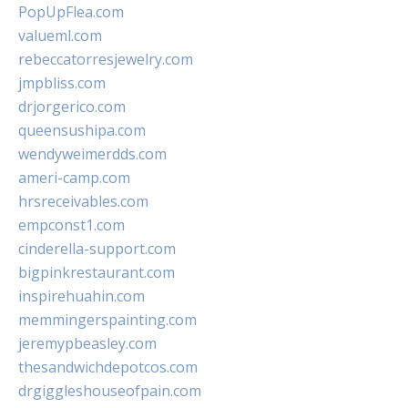
PopUpFlea.com
valueml.com
rebeccatorresjewelry.com
jmpbliss.com
drjorgerico.com
queensushipa.com
wendyweimerdds.com
ameri-camp.com
hrsreceivables.com
empconst1.com
cinderella-support.com
bigpinkrestaurant.com
inspirehuahin.com
memmingerspainting.com
jeremypbeasley.com
thesandwichdepotcos.com
drgiggleshouseofpain.com