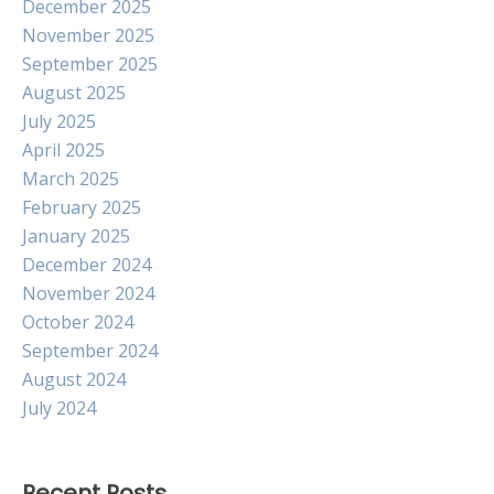
December 2025
November 2025
September 2025
August 2025
July 2025
April 2025
March 2025
February 2025
January 2025
December 2024
November 2024
October 2024
September 2024
August 2024
July 2024
Recent Posts