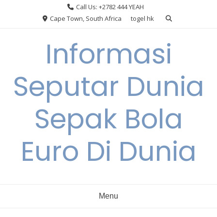
Skip
Call Us: +2782 444 YEAH
to
Cape Town, South Africa
togel hk
content
Informasi
Seputar Dunia
Sepak Bola
Euro Di Dunia
Menu