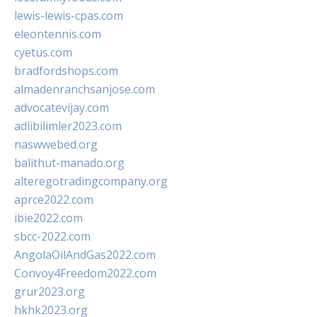
lewis-lewis-cpas.com
eleontennis.com
cyetus.com
bradfordshops.com
almadenranchsanjose.com
advocatevijay.com
adlibilimler2023.com
naswwebed.org
balithut-manado.org
alteregotradingcompany.org
aprce2022.com
ibie2022.com
sbcc-2022.com
AngolaOilAndGas2022.com
Convoy4Freedom2022.com
grur2023.org
hkhk2023.org