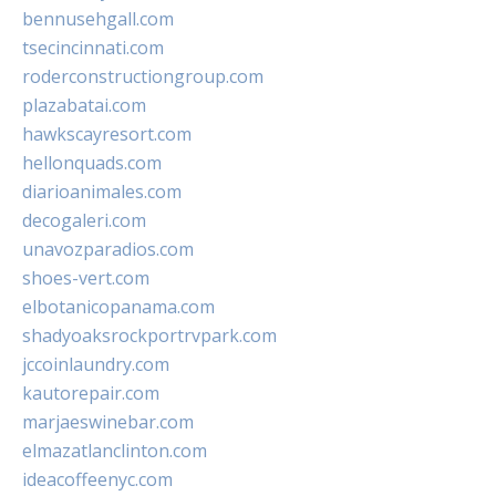
bennusehgall.com
tsecincinnati.com
roderconstructiongroup.com
plazabatai.com
hawkscayresort.com
hellonquads.com
diarioanimales.com
decogaleri.com
unavozparadios.com
shoes-vert.com
elbotanicopanama.com
shadyoaksrockportrvpark.com
jccoinlaundry.com
kautorepair.com
marjaeswinebar.com
elmazatlanclinton.com
ideacoffeenyc.com