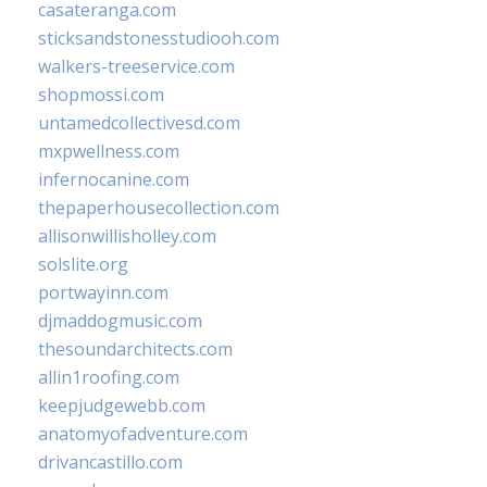
casateranga.com
sticksandstonesstudiooh.com
walkers-treeservice.com
shopmossi.com
untamedcollectivesd.com
mxpwellness.com
infernocanine.com
thepaperhousecollection.com
allisonwillisholley.com
solslite.org
portwayinn.com
djmaddogmusic.com
thesoundarchitects.com
allin1roofing.com
keepjudgewebb.com
anatomyofadventure.com
drivancastillo.com