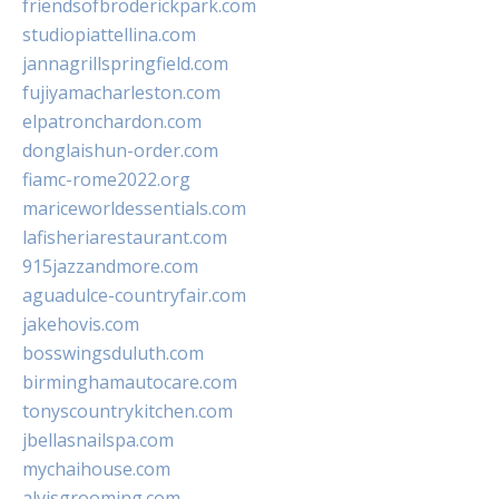
friendsofbroderickpark.com
studiopiattellina.com
jannagrillspringfield.com
fujiyamacharleston.com
elpatronchardon.com
donglaishun-order.com
fiamc-rome2022.org
mariceworldessentials.com
lafisheriarestaurant.com
915jazzandmore.com
aguadulce-countryfair.com
jakehovis.com
bosswingsduluth.com
birminghamautocare.com
tonyscountrykitchen.com
jbellasnailspa.com
mychaihouse.com
alvisgrooming.com