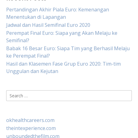
Pertandingan Akhir Piala Euro: Kemenangan
Menentukan di Lapangan
Jadwal dan Hasil Semifinal Euro 2020
Perempat Final Euro: Siapa yang Akan Melaju ke
Semifinal?
Babak 16 Besar Euro: Siapa Tim yang Berhasil Melaju
ke Perempat Final?
Hasil dan Klasemen Fase Grup Euro 2020: Tim-tim
Unggulan dan Kejutan
Search
for:
okhealthcareers.com
theintexperience.com
unboundedthefilm.com