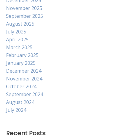
December 2025
November 2025
September 2025
August 2025
July 2025
April 2025
March 2025
February 2025
January 2025
December 2024
November 2024
October 2024
September 2024
August 2024
July 2024
Recent Posts