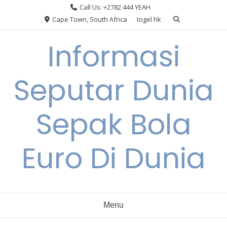
Skip
Call Us: +2782 444 YEAH
to
Cape Town, South Africa
togel hk
content
Informasi
Seputar Dunia
Sepak Bola
Euro Di Dunia
Menu