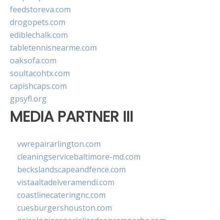
feedstoreva.com
drogopets.com
ediblechalk.com
tabletennisnearme.com
oaksofa.com
soultacohtx.com
capishcaps.com
gpsyfl.org
MEDIA PARTNER III
vwrepairarlington.com
cleaningservicebaltimore-md.com
beckslandscapeandfence.com
vistaaltadelveramendi.com
coastlinecateringnc.com
cuesburgershouston.com