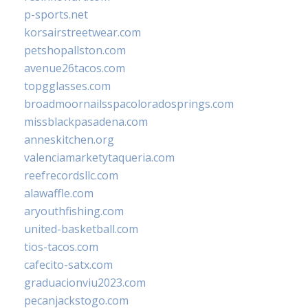
p-sports.net
korsairstreetwear.com
petshopallston.com
avenue26tacos.com
topgglasses.com
broadmoornailsspacoloradosprings.com
missblackpasadena.com
anneskitchen.org
valenciamarketytaqueria.com
reefrecordsllc.com
alawaffle.com
aryouthfishing.com
united-basketball.com
tios-tacos.com
cafecito-satx.com
graduacionviu2023.com
pecanjackstogo.com