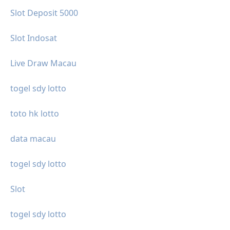
Slot Deposit 5000
Slot Indosat
Live Draw Macau
togel sdy lotto
toto hk lotto
data macau
togel sdy lotto
Slot
togel sdy lotto