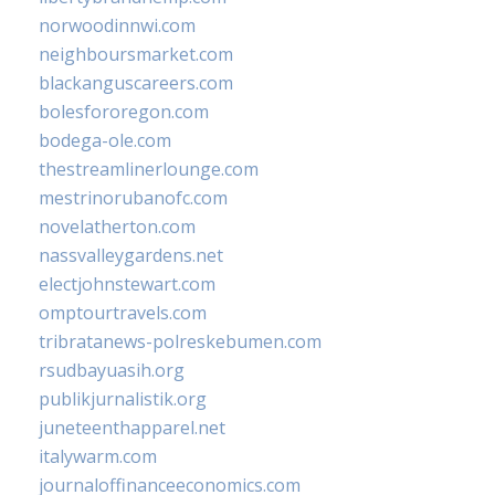
norwoodinnwi.com
neighboursmarket.com
blackanguscareers.com
bolesfororegon.com
bodega-ole.com
thestreamlinerlounge.com
mestrinorubanofc.com
novelatherton.com
nassvalleygardens.net
electjohnstewart.com
omptourtravels.com
tribratanews-polreskebumen.com
rsudbayuasih.org
publikjurnalistik.org
juneteenthapparel.net
italywarm.com
journaloffinanceeconomics.com