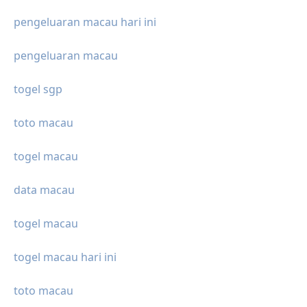
pengeluaran macau hari ini
pengeluaran macau
togel sgp
toto macau
togel macau
data macau
togel macau
togel macau hari ini
toto macau