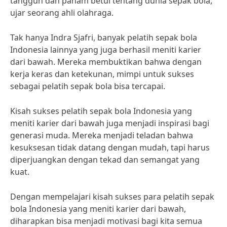
tangguh dan paham betul tentang dunia sepak bola,”
ujar seorang ahli olahraga.
Tak hanya Indra Sjafri, banyak pelatih sepak bola
Indonesia lainnya yang juga berhasil meniti karier
dari bawah. Mereka membuktikan bahwa dengan
kerja keras dan ketekunan, mimpi untuk sukses
sebagai pelatih sepak bola bisa tercapai.
Kisah sukses pelatih sepak bola Indonesia yang
meniti karier dari bawah juga menjadi inspirasi bagi
generasi muda. Mereka menjadi teladan bahwa
kesuksesan tidak datang dengan mudah, tapi harus
diperjuangkan dengan tekad dan semangat yang
kuat.
Dengan mempelajari kisah sukses para pelatih sepak
bola Indonesia yang meniti karier dari bawah,
diharapkan bisa menjadi motivasi bagi kita semua