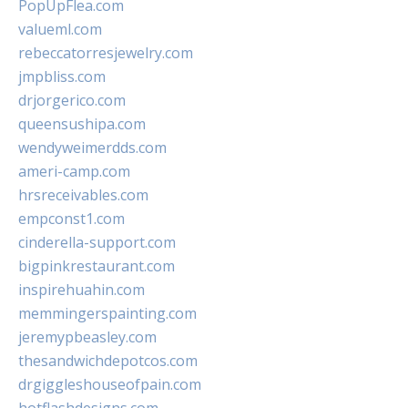
PopUpFlea.com
valueml.com
rebeccatorresjewelry.com
jmpbliss.com
drjorgerico.com
queensushipa.com
wendyweimerdds.com
ameri-camp.com
hrsreceivables.com
empconst1.com
cinderella-support.com
bigpinkrestaurant.com
inspirehuahin.com
memmingerspainting.com
jeremypbeasley.com
thesandwichdepotcos.com
drgiggleshouseofpain.com