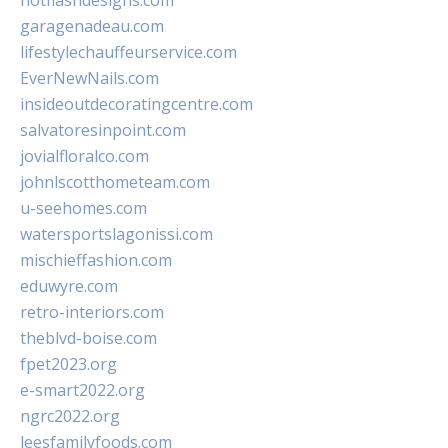
hotflashdesigns.com
garagenadeau.com
lifestylechauffeurservice.com
EverNewNails.com
insideoutdecoratingcentre.com
salvatoresinpoint.com
jovialfloralco.com
johnlscotthometeam.com
u-seehomes.com
watersportslagonissi.com
mischieffashion.com
eduwyre.com
retro-interiors.com
theblvd-boise.com
fpet2023.org
e-smart2022.org
ngrc2022.org
leesfamilyfoods.com