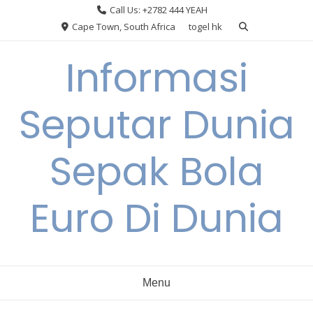
Skip
Call Us: +2782 444 YEAH
to
Cape Town, South Africa
togel hk
content
Informasi
Seputar Dunia
Sepak Bola
Euro Di Dunia
Menu