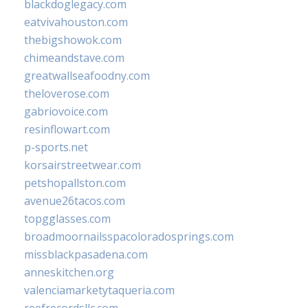
blackdoglegacy.com
eatvivahouston.com
thebigshowok.com
chimeandstave.com
greatwallseafoodny.com
theloverose.com
gabriovoice.com
resinflowart.com
p-sports.net
korsairstreetwear.com
petshopallston.com
avenue26tacos.com
topgglasses.com
broadmoornailsspacoloradosprings.com
missblackpasadena.com
anneskitchen.org
valenciamarketytaqueria.com
reefrecordsllc.com