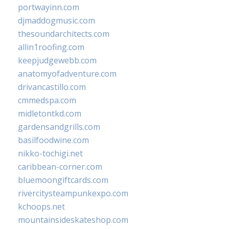
portwayinn.com
djmaddogmusic.com
thesoundarchitects.com
allin1roofing.com
keepjudgewebb.com
anatomyofadventure.com
drivancastillo.com
cmmedspa.com
midletontkd.com
gardensandgrills.com
basilfoodwine.com
nikko-tochigi.net
caribbean-corner.com
bluemoongiftcards.com
rivercitysteampunkexpo.com
kchoops.net
mountainsideskateshop.com