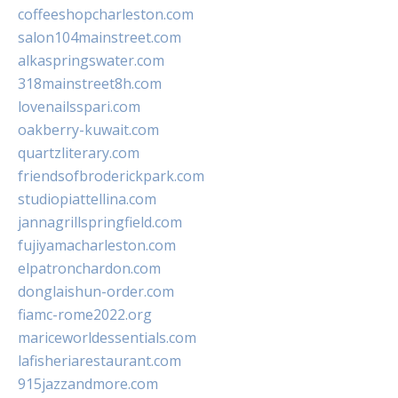
coffeeshopcharleston.com
salon104mainstreet.com
alkaspringswater.com
318mainstreet8h.com
lovenailsspari.com
oakberry-kuwait.com
quartzliterary.com
friendsofbroderickpark.com
studiopiattellina.com
jannagrillspringfield.com
fujiyamacharleston.com
elpatronchardon.com
donglaishun-order.com
fiamc-rome2022.org
mariceworldessentials.com
lafisheriarestaurant.com
915jazzandmore.com