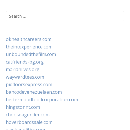
Search
for:
okhealthcareers.com
theintexperience.com
unboundedthefilm.com
catfriends-bg.org
marianlives.org
waywardtees.com
pidfloorsexpress.com
bancodevenezuelaen.com
bettermoodfoodcorporation.com
hingstonnt.com
chooseagender.com
hoverboardssale.com
alaskapolitics.com