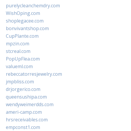
purelycleanchemdry.com
WishOping.com
shoplegacee.com
bonvivantshop.com
CupPlante.com
mpzin.com
stcreal.com
PopUpFlea.com
valueml.com
rebeccatorresjewelry.com
jmpbliss.com
drjorgerico.com
queensushipa.com
wendyweimerdds.com
ameri-camp.com
hrsreceivables.com
empconst1.com