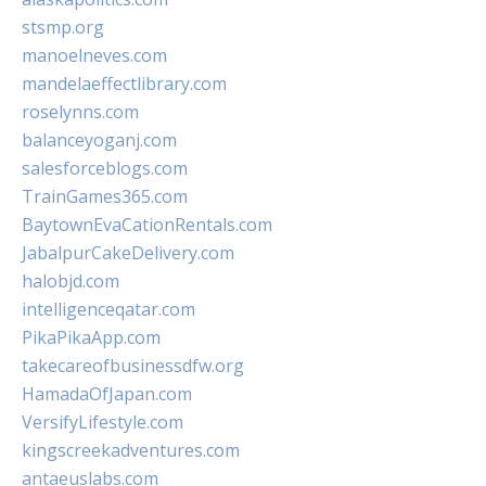
stsmp.org
manoelneves.com
mandelaeffectlibrary.com
roselynns.com
balanceyoganj.com
salesforceblogs.com
TrainGames365.com
BaytownEvaCationRentals.com
JabalpurCakeDelivery.com
halobjd.com
intelligenceqatar.com
PikaPikaApp.com
takecareofbusinessdfw.org
HamadaOfJapan.com
VersifyLifestyle.com
kingscreekadventures.com
antaeuslabs.com