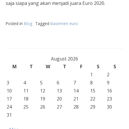
saja siapa yang akan menjadi juara Euro 2020.
Posted in
Blog
Tagged
klasemen euro
August 2026
M
T
W
T
F
S
S
1
2
3
4
5
6
7
8
9
10
11
12
13
14
15
16
17
18
19
20
21
22
23
24
25
26
27
28
29
30
31