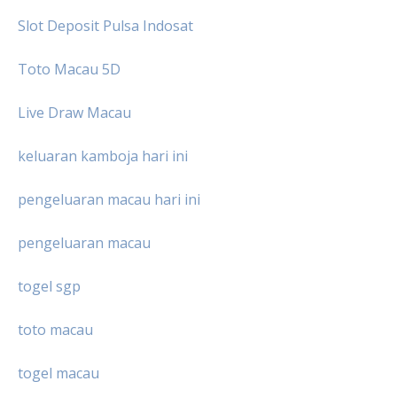
Slot Deposit Pulsa Indosat
Toto Macau 5D
Live Draw Macau
keluaran kamboja hari ini
pengeluaran macau hari ini
pengeluaran macau
togel sgp
toto macau
togel macau