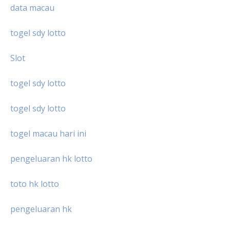
data macau
togel sdy lotto
Slot
togel sdy lotto
togel sdy lotto
togel macau hari ini
pengeluaran hk lotto
toto hk lotto
pengeluaran hk