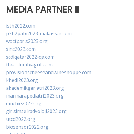
MEDIA PARTNER II
isth2022.com
p2b2pabi2023-makassar.com
wocfparis2023.org
sinc2023.com
scdlqatar2022-qa.com
thecolumbiagrill.com
provisionscheeseandwineshoppe.com
khedi2023.org
akademikgeriatri2023.org
marmarapediatri2023.org
emchie2023.org
girisimselradyoloji2022.org
utcd2022.org
biosensor2022.org