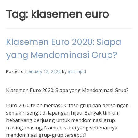
Tag:
klasemen euro
Klasemen Euro 2020: Siapa
yang Mendominasi Grup?
Posted on
January 12, 2026
by
adminpid
Klasemen Euro 2020: Siapa yang Mendominasi Grup?
Euro 2020 telah memasuki fase grup dan persaingan
semakin sengit di lapangan hijau. Banyak tim-tim
hebat yang berjuang untuk mendominasi grup
masing-masing. Namun, siapa yang sebenarnya
mendominasi grup-grup tersebut?