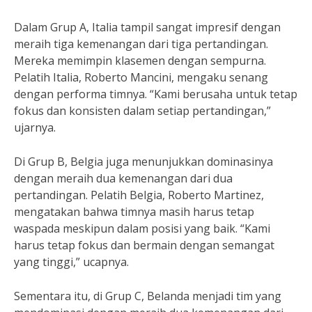
Dalam Grup A, Italia tampil sangat impresif dengan
meraih tiga kemenangan dari tiga pertandingan.
Mereka memimpin klasemen dengan sempurna.
Pelatih Italia, Roberto Mancini, mengaku senang
dengan performa timnya. “Kami berusaha untuk tetap
fokus dan konsisten dalam setiap pertandingan,”
ujarnya.
Di Grup B, Belgia juga menunjukkan dominasinya
dengan meraih dua kemenangan dari dua
pertandingan. Pelatih Belgia, Roberto Martinez,
mengatakan bahwa timnya masih harus tetap
waspada meskipun dalam posisi yang baik. “Kami
harus tetap fokus dan bermain dengan semangat
yang tinggi,” ucapnya.
Sementara itu, di Grup C, Belanda menjadi tim yang