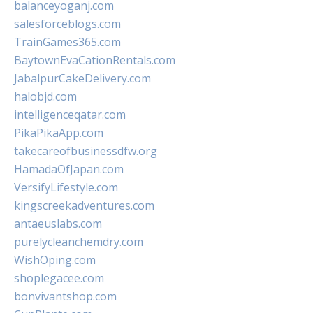
balanceyoganj.com
salesforceblogs.com
TrainGames365.com
BaytownEvaCationRentals.com
JabalpurCakeDelivery.com
halobjd.com
intelligenceqatar.com
PikaPikaApp.com
takecareofbusinessdfw.org
HamadaOfJapan.com
VersifyLifestyle.com
kingscreekadventures.com
antaeuslabs.com
purelycleanchemdry.com
WishOping.com
shoplegacee.com
bonvivantshop.com