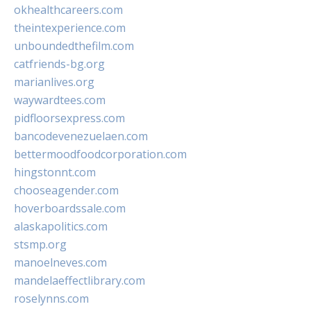
okhealthcareers.com
theintexperience.com
unboundedthefilm.com
catfriends-bg.org
marianlives.org
waywardtees.com
pidfloorsexpress.com
bancodevenezuelaen.com
bettermoodfoodcorporation.com
hingstonnt.com
chooseagender.com
hoverboardssale.com
alaskapolitics.com
stsmp.org
manoelneves.com
mandelaeffectlibrary.com
roselynns.com