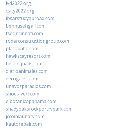
ivd2022.org
csity2022.org
ibsarstudyabroad.com
bennusehgall.com
tsecincinnati.com
roderconstructiongroup.com
plazabatai.com
hawkscayresort.com
hellonquads.com
diarioanimales.com
decogaleri.com
unavozparadios.com
shoes-vert.com
elbotanicopanama.com
shadyoaksrockportrvpark.com
jccoinlaundry.com
kautorepair.com