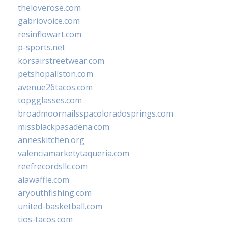
theloverose.com
gabriovoice.com
resinflowart.com
p-sports.net
korsairstreetwear.com
petshopallston.com
avenue26tacos.com
topgglasses.com
broadmoornailsspacoloradosprings.com
missblackpasadena.com
anneskitchen.org
valenciamarketytaqueria.com
reefrecordsllc.com
alawaffle.com
aryouthfishing.com
united-basketball.com
tios-tacos.com