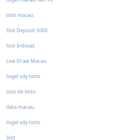
toto macau
Slot Deposit 5000
Slot Indosat
Live Draw Macau
togel sdy lotto
toto hk lotto
data macau
togel sdy lotto
Slot