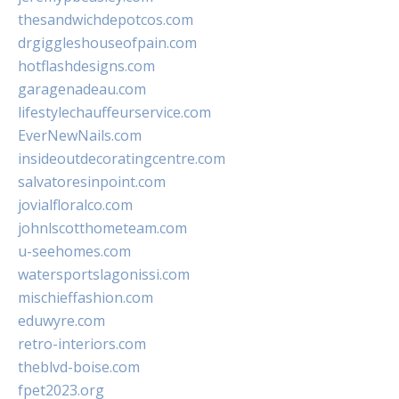
thesandwichdepotcos.com
drgiggleshouseofpain.com
hotflashdesigns.com
garagenadeau.com
lifestylechauffeurservice.com
EverNewNails.com
insideoutdecoratingcentre.com
salvatoresinpoint.com
jovialfloralco.com
johnlscotthometeam.com
u-seehomes.com
watersportslagonissi.com
mischieffashion.com
eduwyre.com
retro-interiors.com
theblvd-boise.com
fpet2023.org