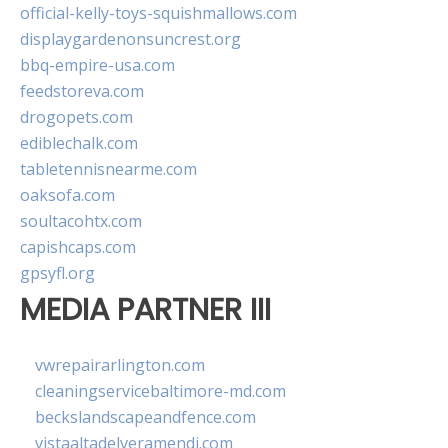
official-kelly-toys-squishmallows.com
displaygardenonsuncrest.org
bbq-empire-usa.com
feedstoreva.com
drogopets.com
ediblechalk.com
tabletennisnearme.com
oaksofa.com
soultacohtx.com
capishcaps.com
gpsyfl.org
MEDIA PARTNER III
vwrepairarlington.com
cleaningservicebaltimore-md.com
beckslandscapeandfence.com
vistaaltadelveramendi.com