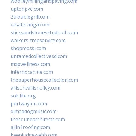
woolleymillingandpaving.com
uptonpvd.com
2troublegrill.com
casateranga.com
sticksandstonesstudiooh.com
walkers-treeservice.com
shopmossi.com
untamedcollectivesd.com
mxpwellness.com
infernocanine.com
thepaperhousecollection.com
allisonwillisholley.com
solslite.org
portwayinn.com
djmaddogmusic.com
thesoundarchitects.com
allin1roofing.com
keepjudgewebb.com