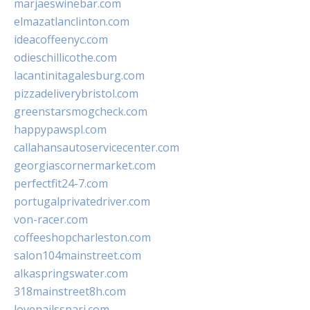
marjaeswinebar.com
elmazatlanclinton.com
ideacoffeenyc.com
odieschillicothe.com
lacantinitagalesburg.com
pizzadeliverybristol.com
greenstarsmogcheck.com
happypawspl.com
callahansautoservicecenter.com
georgiascornermarket.com
perfectfit24-7.com
portugalprivatedriver.com
von-racer.com
coffeeshopcharleston.com
salon104mainstreet.com
alkaspringswater.com
318mainstreet8h.com
lovenailsspari.com