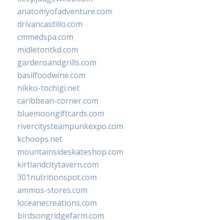
anatomyofadventure.com
drivancastillo.com
cmmedspa.com
midletontkd.com
gardensandgrills.com
basilfoodwine.com
nikko-tochigi.net
caribbean-corner.com
bluemoongiftcards.com
rivercitysteampunkexpo.com
kchoops.net
mountainsideskateshop.com
kirtlandcitytavern.com
301nutritionspot.com
ammos-stores.com
loceanecreations.com
birdsongridgefarm.com