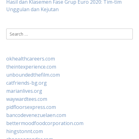
Hasil dan Klasemen Fase Grup Euro 2020: Tim-tim
Unggulan dan Kejutan
Search
for:
okhealthcareers.com
theintexperience.com
unboundedthefilm.com
catfriends-bg.org
marianlives.org
waywardtees.com
pidfloorsexpress.com
bancodevenezuelaen.com
bettermoodfoodcorporation.com
hingstonnt.com