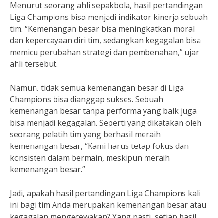
Menurut seorang ahli sepakbola, hasil pertandingan
Liga Champions bisa menjadi indikator kinerja sebuah
tim. “Kemenangan besar bisa meningkatkan moral
dan kepercayaan diri tim, sedangkan kegagalan bisa
memicu perubahan strategi dan pembenahan,” ujar
ahli tersebut.
Namun, tidak semua kemenangan besar di Liga
Champions bisa dianggap sukses. Sebuah
kemenangan besar tanpa performa yang baik juga
bisa menjadi kegagalan. Seperti yang dikatakan oleh
seorang pelatih tim yang berhasil meraih
kemenangan besar, “Kami harus tetap fokus dan
konsisten dalam bermain, meskipun meraih
kemenangan besar.”
Jadi, apakah hasil pertandingan Liga Champions kali
ini bagi tim Anda merupakan kemenangan besar atau
kegagalan mengecewakan? Yang pasti, setiap hasil