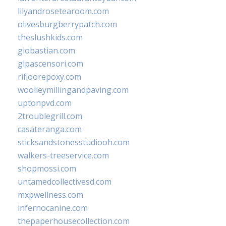
lilyandrosetearoom.com
olivesburgberrypatch.com
theslushkids.com
giobastian.com
glpascensori.com
rifloorepoxy.com
woolleymillingandpaving.com
uptonpvd.com
2troublegrill.com
casateranga.com
sticksandstonesstudiooh.com
walkers-treeservice.com
shopmossi.com
untamedcollectivesd.com
mxpwellness.com
infernocanine.com
thepaperhousecollection.com