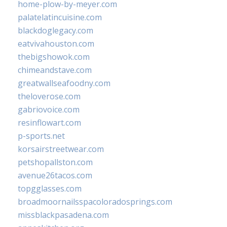
home-plow-by-meyer.com
palatelatincuisine.com
blackdoglegacy.com
eatvivahouston.com
thebigshowok.com
chimeandstave.com
greatwallseafoodny.com
theloverose.com
gabriovoice.com
resinflowart.com
p-sports.net
korsairstreetwear.com
petshopallston.com
avenue26tacos.com
topgglasses.com
broadmoornailsspacoloradosprings.com
missblackpasadena.com