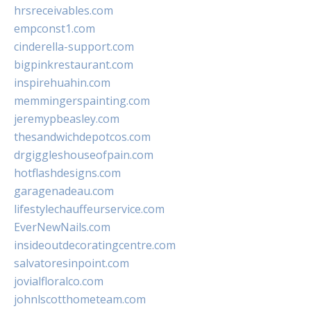
hrsreceivables.com
empconst1.com
cinderella-support.com
bigpinkrestaurant.com
inspirehuahin.com
memmingerspainting.com
jeremypbeasley.com
thesandwichdepotcos.com
drgiggleshouseofpain.com
hotflashdesigns.com
garagenadeau.com
lifestylechauffeurservice.com
EverNewNails.com
insideoutdecoratingcentre.com
salvatoresinpoint.com
jovialfloralco.com
johnlscotthometeam.com