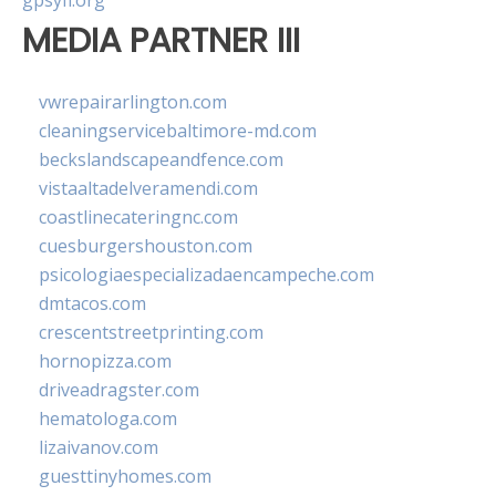
gpsyfl.org
MEDIA PARTNER III
vwrepairarlington.com
cleaningservicebaltimore-md.com
beckslandscapeandfence.com
vistaaltadelveramendi.com
coastlinecateringnc.com
cuesburgershouston.com
psicologiaespecializadaencampeche.com
dmtacos.com
crescentstreetprinting.com
hornopizza.com
driveadragster.com
hematologa.com
lizaivanov.com
guesttinyhomes.com