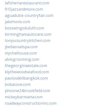
lafisheriarestaurant.com
915jazzandmore.com
aguadulce-countryfair.com
jakehovis.com
bosswingsduluth.com
birminghamautocare.com
tonyscountrykitchen.com
jbellasnailspa.com
mychaihouse.com
alvisgrooming.com
thegeorginaestate.com
blythewoodseafood.com
paolosdelibangkok.com
bobacove.com
phoone24brookfield.com
mickeybarmama.com
roadwayconstructioninc.com