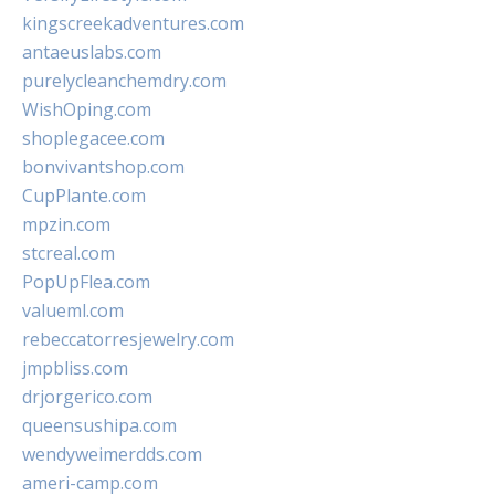
kingscreekadventures.com
antaeuslabs.com
purelycleanchemdry.com
WishOping.com
shoplegacee.com
bonvivantshop.com
CupPlante.com
mpzin.com
stcreal.com
PopUpFlea.com
valueml.com
rebeccatorresjewelry.com
jmpbliss.com
drjorgerico.com
queensushipa.com
wendyweimerdds.com
ameri-camp.com