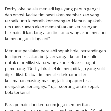
Derby lokal selalu menjadi laga yang penuh gengsi
dan emosi. Kedua tim pasti akan memberikan yang
terbaik untuk meraih kemenangan. Namun, apakah
tim tuan rumah akan memanfaatkan keuntungan
bermain di kandang atau tim tamu yang akan mencuri
kemenangan di laga ini?
Menurut penilaian para ahli sepak bola, pertandingan
ini diprediksi akan berjalan sangat ketat dan sulit
untuk diprediksi siapa yang akan keluar sebagai
pemenang. “Derby lokal selalu menjadi laga yang sulit
diprediksi. Kedua tim memiliki kekuatan dan
kelemahan masing-masing, jadi siapapun bisa
menjadi pemenangnya,” ujar seorang analis sepak
bola terkenal.
Para pemain dari kedua tim juga memberikan
pendapat mereka mengenai pertandingan ini. “Kami