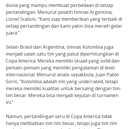
dunia yang mampu membuat perbedaan di setiap
pertandingan. Menurut pelatih timnas Argentina,
Lionel Scaloni, “Kami siap memberikan yang terbaik di
setiap pertandingan dan kami yakin bisa meraih gelar
juara.”
Selain Brasil dan Argentina, timnas Kolombia juga
menjadi salah satu tim yang patut diperhitungkan di
Copa America. Mereka memiliki skuad yang solid dan
pemain-pemain yang memiliki pengalaman di level
internasional. Menurut analis sepakbola, Juan Pablo
Sorin, “Kolombia adalah tim yang underrated, tetapi
mereka memiliki kualitas untuk bersaing dengan tim-
tim besar. Mereka bisa menjadi kejutan di turnamen
ini.”
Namun, pertandingan seru di Copa America tidak
hanya melibatkan tim-tim besar, tetapi juga tim-tim