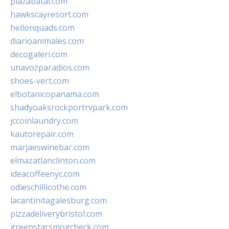
plazabatai.com
hawkscayresort.com
hellonquads.com
diarioanimales.com
decogaleri.com
unavozparadios.com
shoes-vert.com
elbotanicopanama.com
shadyoaksrockportrvpark.com
jccoinlaundry.com
kautorepair.com
marjaeswinebar.com
elmazatlanclinton.com
ideacoffeenyc.com
odieschillicothe.com
lacantinitagalesburg.com
pizzadeliverybristol.com
greenstarsmogcheck.com