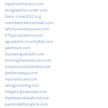
elpatronchardon.com
donglaishun-order.com
fiamc-rome2022.org
mariceworldessentials.com
lafisheriarestaurant.com
915jazzandmore.com
aguadulce-countryfair.com
jakehovis.com
bosswingsduluth.com
birminghamautocare.com
tonyscountrykitchen.com
jbellasnailspa.com
mychaihouse.com
alvisgrooming.com
thegeorginaestate.com
blythewoodseafood.com
paolosdelibangkok.com