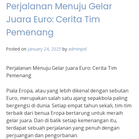
Perjalanan Menuju Gelar
Juara Euro: Cerita Tim
Pemenang
Posted on
January 24, 2025
by
adminpid
Perjalanan Menuju Gelar Juara Euro: Cerita Tim
Pemenang
Piala Eropa, atau yang lebih dikenal dengan sebutan
Euro, merupakan salah satu ajang sepakbola paling
bergengsi di dunia. Setiap empat tahun sekali, tim-tim
terbaik dari benua Eropa bertarung untuk meraih
gelar juara. Dan di balik setiap kemenangan itu,
terdapat sebuah perjalanan yang penuh dengan
perjuangan dan pengorbanan.