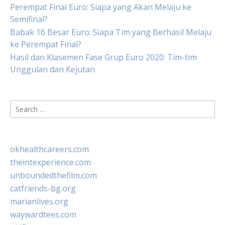
Perempat Final Euro: Siapa yang Akan Melaju ke
Semifinal?
Babak 16 Besar Euro: Siapa Tim yang Berhasil Melaju
ke Perempat Final?
Hasil dan Klasemen Fase Grup Euro 2020: Tim-tim
Unggulan dan Kejutan
Search
for:
okhealthcareers.com
theintexperience.com
unboundedthefilm.com
catfriends-bg.org
marianlives.org
waywardtees.com