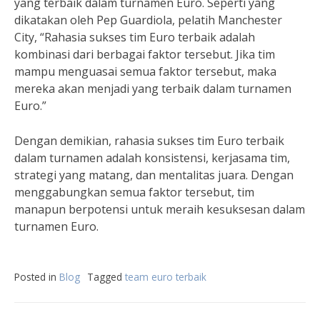
yang terbaik dalam turnamen Euro. Seperti yang
dikatakan oleh Pep Guardiola, pelatih Manchester
City, “Rahasia sukses tim Euro terbaik adalah
kombinasi dari berbagai faktor tersebut. Jika tim
mampu menguasai semua faktor tersebut, maka
mereka akan menjadi yang terbaik dalam turnamen
Euro.”
Dengan demikian, rahasia sukses tim Euro terbaik
dalam turnamen adalah konsistensi, kerjasama tim,
strategi yang matang, dan mentalitas juara. Dengan
menggabungkan semua faktor tersebut, tim
manapun berpotensi untuk meraih kesuksesan dalam
turnamen Euro.
Posted in
Blog
Tagged
team euro terbaik