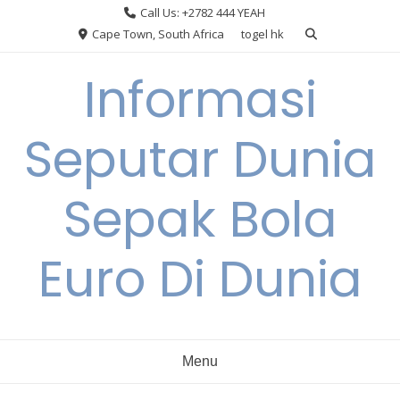
Skip
Call Us: +2782 444 YEAH
to
Cape Town, South Africa
togel hk
content
Informasi
Seputar Dunia
Sepak Bola
Euro Di Dunia
Menu