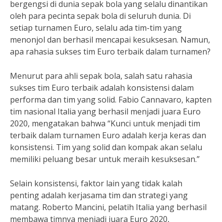
bergengsi di dunia sepak bola yang selalu dinantikan
oleh para pecinta sepak bola di seluruh dunia. Di
setiap turnamen Euro, selalu ada tim-tim yang
menonjol dan berhasil mencapai kesuksesan. Namun,
apa rahasia sukses tim Euro terbaik dalam turnamen?
Menurut para ahli sepak bola, salah satu rahasia
sukses tim Euro terbaik adalah konsistensi dalam
performa dan tim yang solid. Fabio Cannavaro, kapten
tim nasional Italia yang berhasil menjadi juara Euro
2020, mengatakan bahwa “Kunci untuk menjadi tim
terbaik dalam turnamen Euro adalah kerja keras dan
konsistensi. Tim yang solid dan kompak akan selalu
memiliki peluang besar untuk meraih kesuksesan.”
Selain konsistensi, faktor lain yang tidak kalah
penting adalah kerjasama tim dan strategi yang
matang. Roberto Mancini, pelatih Italia yang berhasil
membawa timnya menjadi juara Euro 2020,