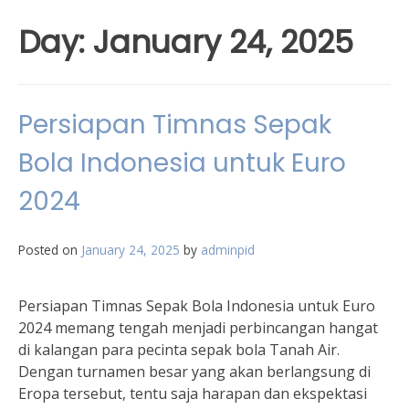
Day:
January 24, 2025
Persiapan Timnas Sepak
Bola Indonesia untuk Euro
2024
Posted on
January 24, 2025
by
adminpid
Persiapan Timnas Sepak Bola Indonesia untuk Euro
2024 memang tengah menjadi perbincangan hangat
di kalangan para pecinta sepak bola Tanah Air.
Dengan turnamen besar yang akan berlangsung di
Eropa tersebut, tentu saja harapan dan ekspektasi