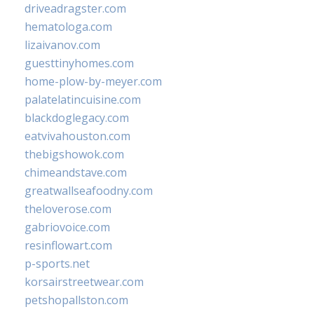
driveadragster.com
hematologa.com
lizaivanov.com
guesttinyhomes.com
home-plow-by-meyer.com
palatelatincuisine.com
blackdoglegacy.com
eatvivahouston.com
thebigshowok.com
chimeandstave.com
greatwallseafoodny.com
theloverose.com
gabriovoice.com
resinflowart.com
p-sports.net
korsairstreetwear.com
petshopallston.com