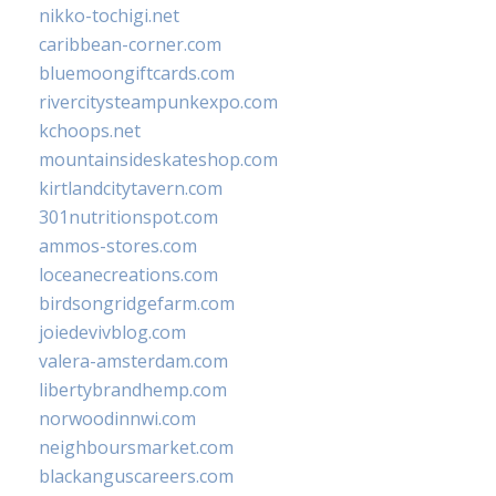
nikko-tochigi.net
caribbean-corner.com
bluemoongiftcards.com
rivercitysteampunkexpo.com
kchoops.net
mountainsideskateshop.com
kirtlandcitytavern.com
301nutritionspot.com
ammos-stores.com
loceanecreations.com
birdsongridgefarm.com
joiedevivblog.com
valera-amsterdam.com
libertybrandhemp.com
norwoodinnwi.com
neighboursmarket.com
blackanguscareers.com