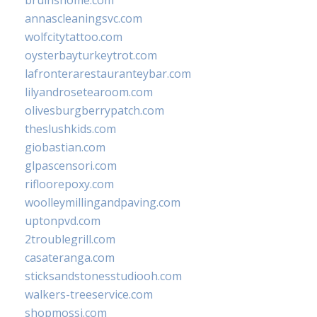
annascleaningsvc.com
wolfcitytattoo.com
oysterbayturkeytrot.com
lafronterarestauranteybar.com
lilyandrosetearoom.com
olivesburgberrypatch.com
theslushkids.com
giobastian.com
glpascensori.com
rifloorepoxy.com
woolleymillingandpaving.com
uptonpvd.com
2troublegrill.com
casateranga.com
sticksandstonesstudiooh.com
walkers-treeservice.com
shopmossi.com