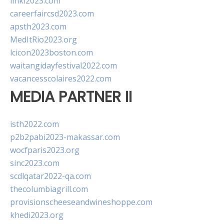
imkl2023.com
careerfaircsd2023.com
apsth2023.com
MedItRio2023.org
lcicon2023boston.com
waitangidayfestival2022.com
vacancesscolaires2022.com
MEDIA PARTNER II
isth2022.com
p2b2pabi2023-makassar.com
wocfparis2023.org
sinc2023.com
scdlqatar2022-qa.com
thecolumbiagrill.com
provisionscheeseandwineshoppe.com
khedi2023.org