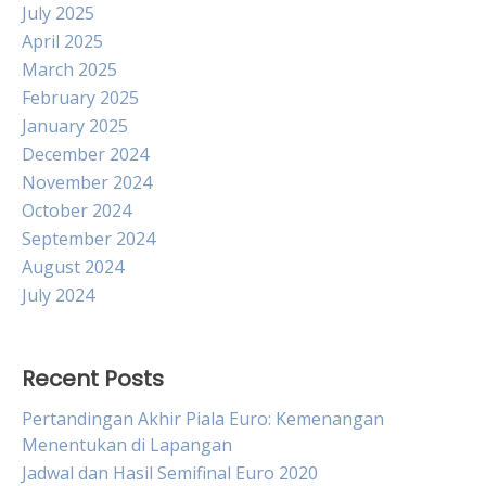
July 2025
April 2025
March 2025
February 2025
January 2025
December 2024
November 2024
October 2024
September 2024
August 2024
July 2024
Recent Posts
Pertandingan Akhir Piala Euro: Kemenangan
Menentukan di Lapangan
Jadwal dan Hasil Semifinal Euro 2020