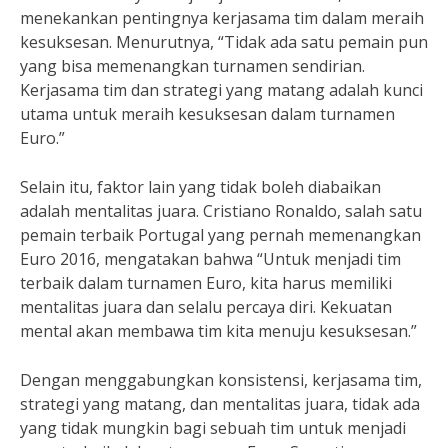
menekankan pentingnya kerjasama tim dalam meraih
kesuksesan. Menurutnya, “Tidak ada satu pemain pun
yang bisa memenangkan turnamen sendirian.
Kerjasama tim dan strategi yang matang adalah kunci
utama untuk meraih kesuksesan dalam turnamen
Euro.”
Selain itu, faktor lain yang tidak boleh diabaikan
adalah mentalitas juara. Cristiano Ronaldo, salah satu
pemain terbaik Portugal yang pernah memenangkan
Euro 2016, mengatakan bahwa “Untuk menjadi tim
terbaik dalam turnamen Euro, kita harus memiliki
mentalitas juara dan selalu percaya diri. Kekuatan
mental akan membawa tim kita menuju kesuksesan.”
Dengan menggabungkan konsistensi, kerjasama tim,
strategi yang matang, dan mentalitas juara, tidak ada
yang tidak mungkin bagi sebuah tim untuk menjadi