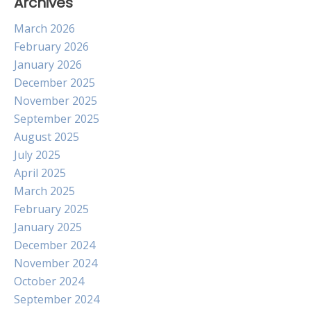
Archives
March 2026
February 2026
January 2026
December 2025
November 2025
September 2025
August 2025
July 2025
April 2025
March 2025
February 2025
January 2025
December 2024
November 2024
October 2024
September 2024