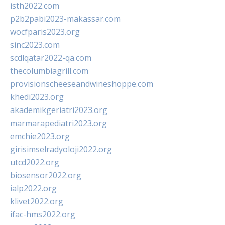
isth2022.com
p2b2pabi2023-makassar.com
wocfparis2023.org
sinc2023.com
scdlqatar2022-qa.com
thecolumbiagrill.com
provisionscheeseandwineshoppe.com
khedi2023.org
akademikgeriatri2023.org
marmarapediatri2023.org
emchie2023.org
girisimselradyoloji2022.org
utcd2022.org
biosensor2022.org
ialp2022.org
klivet2022.org
ifac-hms2022.org