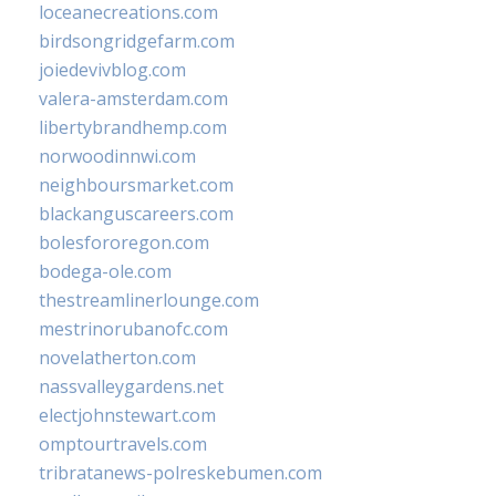
loceanecreations.com
birdsongridgefarm.com
joiedevivblog.com
valera-amsterdam.com
libertybrandhemp.com
norwoodinnwi.com
neighboursmarket.com
blackanguscareers.com
bolesfororegon.com
bodega-ole.com
thestreamlinerlounge.com
mestrinorubanofc.com
novelatherton.com
nassvalleygardens.net
electjohnstewart.com
omptourtravels.com
tribratanews-polreskebumen.com