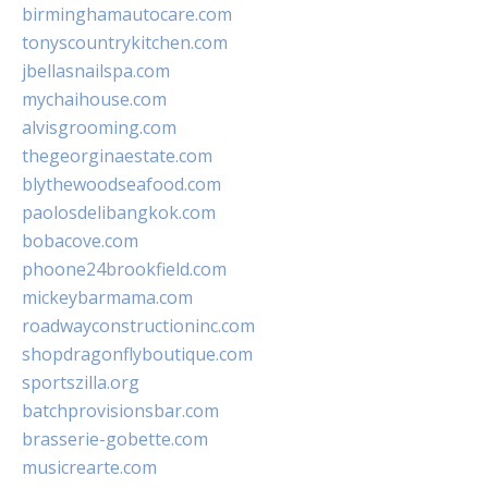
birminghamautocare.com
tonyscountrykitchen.com
jbellasnailspa.com
mychaihouse.com
alvisgrooming.com
thegeorginaestate.com
blythewoodseafood.com
paolosdelibangkok.com
bobacove.com
phoone24brookfield.com
mickeybarmama.com
roadwayconstructioninc.com
shopdragonflyboutique.com
sportszilla.org
batchprovisionsbar.com
brasserie-gobette.com
musicrearte.com