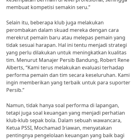
membuat kompetisi semakin seru.”
Selain itu, beberapa klub juga melakukan
perombakan dalam skuad mereka dengan cara
merekrut pemain baru atau melepas pemain yang
tidak sesuai harapan. Hal ini tentu menjadi strategi
yang perlu dilakukan untuk meningkatkan kualitas
tim. Menurut Manajer Persib Bandung, Robert Rene
Alberts, “Kami terus melakukan evaluasi terhadap
performa pemain dan tim secara keseluruhan. Kami
ingin memberikan yang terbaik untuk para suporter
Persib.”
Namun, tidak hanya soal performa di lapangan,
tetapi juga soal keuangan yang menjadi perhatian
klub-klub sepak bola. Dalam sebuah wawancara,
Ketua PSSI, Mochamad Iriawan, menyatakan
pentingnya pengelolaan keuangan yang baik bagi