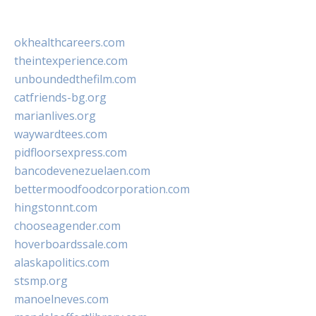
okhealthcareers.com
theintexperience.com
unboundedthefilm.com
catfriends-bg.org
marianlives.org
waywardtees.com
pidfloorsexpress.com
bancodevenezuelaen.com
bettermoodfoodcorporation.com
hingstonnt.com
chooseagender.com
hoverboardssale.com
alaskapolitics.com
stsmp.org
manoelneves.com