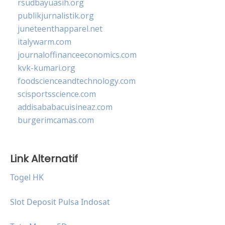
rsudbayuasih.org
publikjurnalistik.org
juneteenthapparel.net
italywarm.com
journaloffinanceeconomics.com
kvk-kumari.org
foodscienceandtechnology.com
scisportsscience.com
addisababacuisineaz.com
burgerimcamas.com
Link Alternatif
Togel HK
Slot Deposit Pulsa Indosat