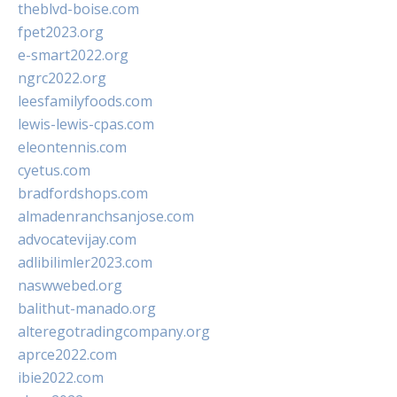
theblvd-boise.com
fpet2023.org
e-smart2022.org
ngrc2022.org
leesfamilyfoods.com
lewis-lewis-cpas.com
eleontennis.com
cyetus.com
bradfordshops.com
almadenranchsanjose.com
advocatevijay.com
adlibilimler2023.com
naswwebed.org
balithut-manado.org
alteregotradingcompany.org
aprce2022.com
ibie2022.com