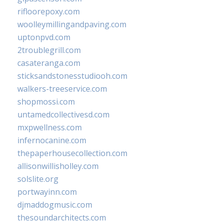
rifloorepoxy.com
woolleymillingandpaving.com
uptonpvd.com
2troublegrill.com
casateranga.com
sticksandstonesstudiooh.com
walkers-treeservice.com
shopmossi.com
untamedcollectivesd.com
mxpwellness.com
infernocanine.com
thepaperhousecollection.com
allisonwillisholley.com
solslite.org
portwayinn.com
djmaddogmusic.com
thesoundarchitects.com