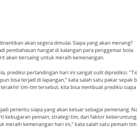
 dinantikan akan segera dimulai. Siapa yang akan menang?
njadi pembahasan hangat di kalangan para penggemar bola.
orit akan bersaing untuk meraih kemenangan.
, prediksi pertandingan hari ini sangat sulit diprediksi. “Ti
pun bisa terjadi di lapangan,” kata salah satu pakar sepak 
terakhir tim-tim tersebut, kita bisa membuat prediksi siapa
njadi penentu siapa yang akan keluar sebagai pemenang. 
ti kebugaran pemain, strategi tim, dan faktor keberuntung
uk meraih kemenangan hari ini,” kata salah satu pemain tim