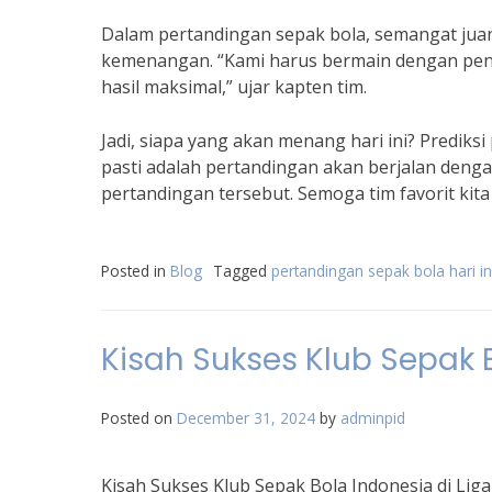
Dalam pertandingan sepak bola, semangat juan
kemenangan. “Kami harus bermain dengan penu
hasil maksimal,” ujar kapten tim.
Jadi, siapa yang akan menang hari ini? Predik
pasti adalah pertandingan akan berjalan denga
pertandingan tersebut. Semoga tim favorit kit
Posted in
Blog
Tagged
pertandingan sepak bola hari in
Kisah Sukses Klub Sepak B
Posted on
December 31, 2024
by
adminpid
Kisah Sukses Klub Sepak Bola Indonesia di Lig