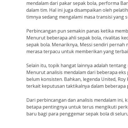
mendalam dari pakar sepak bola, performa Bar
dalam tim. Hal ini juga disampaikan oleh pela
timnya sedang mengalami masa transisi yang su
Perbincangan pun semakin panas ketika membaha
Menurut beberapa ahli sepak bola, rivalitas ke
sepak bola. Menariknya, Messi sendiri perna
merasa terpacu untuk memberikan yang terbaik
Selain itu, topik hangat lainnya adalah tentan
Menurut analisis mendalam dari beberapa eks 
belum konsisten. Bahkan, legenda United, Roy
terkait keputusan taktikalnya dalam beberapa 
Dari perbincangan dan analisis mendalam ini, 
betapa pentingnya untuk terus mengikuti per
baru bagi para penggemar sepak bola di seluru