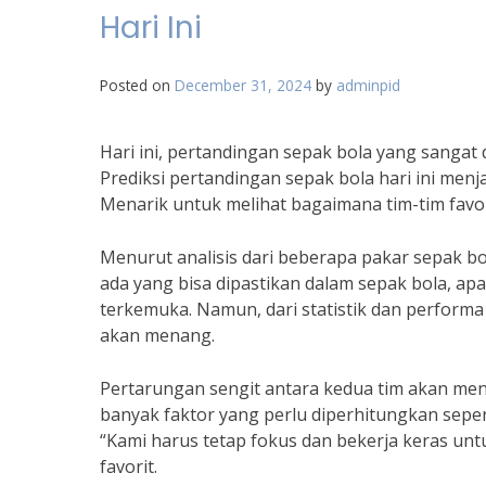
Hari Ini
Posted on
December 31, 2024
by
adminpid
Hari ini, pertandingan sepak bola yang sangat
Prediksi pertandingan sepak bola hari ini me
Menarik untuk melihat bagaimana tim-tim fav
Menurut analisis dari beberapa pakar sepak bola
ada yang bisa dipastikan dalam sepak bola, apa
terkemuka. Namun, dari statistik dan performa 
akan menang.
Pertarungan sengit antara kedua tim akan me
banyak faktor yang perlu diperhitungkan seper
“Kami harus tetap fokus dan bekerja keras unt
favorit.