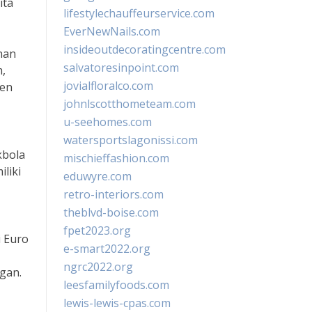
ita
lifestylechauffeurservice.com
EverNewNails.com
insideoutdecoratingcentre.com
nan
salvatoresinpoint.com
,
jovialfloralco.com
men
johnlscotthometeam.com
u-seehomes.com
watersportslagonissi.com
kbola
mischieffashion.com
liki
eduwyre.com
retro-interiors.com
theblvd-boise.com
fpet2023.org
i Euro
e-smart2022.org
ngrc2022.org
gan.
leesfamilyfoods.com
lewis-lewis-cpas.com