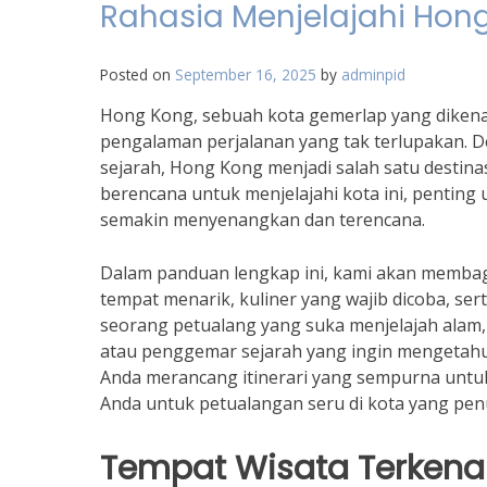
Rahasia Menjelajahi Hon
Posted on
September 16, 2025
by
adminpid
Hong Kong, sebuah kota gemerlap yang diken
pengalaman perjalanan yang tak terlupakan. 
sejarah, Hong Kong menjadi salah satu destinas
berencana untuk menjelajahi kota ini, penting 
semakin menyenangkan dan terencana.
Dalam panduan lengkap ini, kami akan membag
tempat menarik, kuliner yang wajib dicoba, ser
seorang petualang yang suka menjelajah alam, 
atau penggemar sejarah yang ingin mengetahui
Anda merancang itinerari yang sempurna untuk
Anda untuk petualangan seru di kota yang penu
Tempat Wisata Terkena