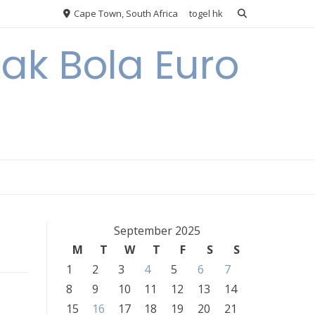
Cape Town, South Africa
togel hk
ak Bola Euro
September 2025
M
T
W
T
F
S
S
1
2
3
4
5
6
7
8
9
10
11
12
13
14
15
16
17
18
19
20
21