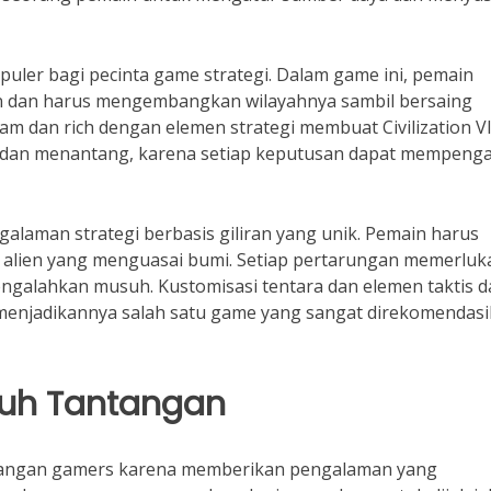
 populer bagi pecinta game strategi. Dalam game ini, pemain
 dan harus mengembangkan wilayahnya sambil bersaing
m dan rich dengan elemen strategi membuat Civilization V
dan menantang, karena setiap keputusan dapat mempenga
laman strategi berbasis giliran yang unik. Pemain harus
alien yang menguasai bumi. Setiap pertarungan memerluk
mengalahkan musuh. Kustomisasi tentara dan elemen taktis 
menjadikannya salah satu game yang sangat direkomendas
uh Tantangan
kalangan gamers karena memberikan pengalaman yang