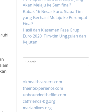
Akan Melaju ke Semifinal?
Babak 16 Besar Euro: Siapa Tim
yang Berhasil Melaju ke Perempat
Final?
I
Hasil dan Klasemen Fase Grup
ruhi
Euro 2020: Tim-tim Unggulan dan
Kejutan
an
Search
dalam
for:
ikan
okhealthcareers.com
theintexperience.com
unboundedthefilm.com
catfriends-bg.org
marianlives.org