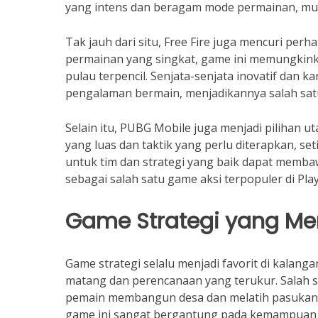
yang intens dan beragam mode permainan, mulai
Tak jauh dari situ, Free Fire juga mencuri pe
permainan yang singkat, game ini memungkink
pulau terpencil. Senjata-senjata inovatif dan
pengalaman bermain, menjadikannya salah satu
Selain itu, PUBG Mobile juga menjadi piliha
yang luas dan taktik yang perlu diterapkan, 
untuk tim dan strategi yang baik dapat mem
sebagai salah satu game aksi terpopuler di Play
Game Strategi yang Me
Game strategi selalu menjadi favorit di kal
matang dan perencanaan yang terukur. Salah s
pemain membangun desa dan melatih pasukan 
game ini sangat bergantung pada kemampuan