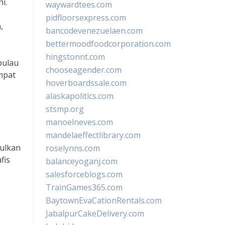
i.
waywardtees.com
pidfloorsexpress.com
,
bancodevenezuelaen.com
bettermoodfoodcorporation.com
hingstonnt.com
pulau
chooseagender.com
mpat
hoverboardssale.com
alaskapolitics.com
stsmp.org
manoelneves.com
mandelaeffectlibrary.com
ulkan
roselynns.com
fis
balanceyoganj.com
salesforceblogs.com
TrainGames365.com
BaytownEvaCationRentals.com
JabalpurCakeDelivery.com