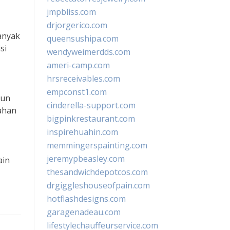
jmpbliss.com
drjorgerico.com
anyak
queensushipa.com
si
wendyweimerdds.com
ameri-camp.com
hrsreceivables.com
empconst1.com
mun
cinderella-support.com
ahan
bigpinkrestaurant.com
inspirehuahin.com
memmingerspainting.com
jeremypbeasley.com
ain
thesandwichdepotcos.com
drgiggleshouseofpain.com
hotflashdesigns.com
garagenadeau.com
lifestylechauffeurservice.com