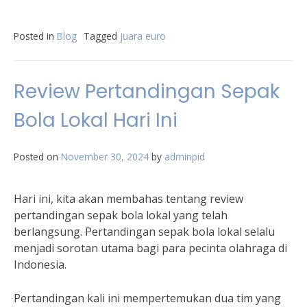
Posted in
Blog
Tagged
juara euro
Review Pertandingan Sepak
Bola Lokal Hari Ini
Posted on
November 30, 2024
by
adminpid
Hari ini, kita akan membahas tentang review
pertandingan sepak bola lokal yang telah
berlangsung. Pertandingan sepak bola lokal selalu
menjadi sorotan utama bagi para pecinta olahraga di
Indonesia.
Pertandingan kali ini mempertemukan dua tim yang