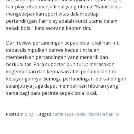
fair play tetap menjadi hal yang utama. “Kami selalu
mengedepankan sportivitas dalam setiap
pertandingan. Fair play adalah kunci utama dalam
sepak bola,” kata seorang kapten tim.
Dari review pertandingan sepak bola lokal hari ini,
dapat disimpulkan bahwa kedua tim telah
memberikan pertandingan yang menarik dan
berkualitas. Para suporter pun turut merasakan
kegembiraan dan kepuasan atas penampilan tim
kesayangannya. Semoga pertandingan-pertandingan
selanjutnya juga dapat memberikan hiburan yang
sama bagi para pecinta sepak bola lokal.
Posted in
Blog
Tagged
berita sepak bola indonesia hari ini