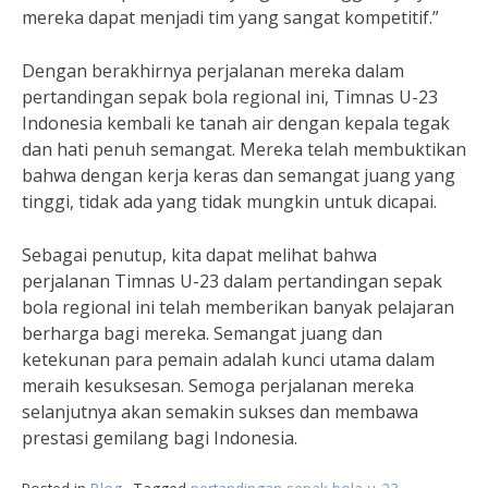
mereka dapat menjadi tim yang sangat kompetitif.”
Dengan berakhirnya perjalanan mereka dalam
pertandingan sepak bola regional ini, Timnas U-23
Indonesia kembali ke tanah air dengan kepala tegak
dan hati penuh semangat. Mereka telah membuktikan
bahwa dengan kerja keras dan semangat juang yang
tinggi, tidak ada yang tidak mungkin untuk dicapai.
Sebagai penutup, kita dapat melihat bahwa
perjalanan Timnas U-23 dalam pertandingan sepak
bola regional ini telah memberikan banyak pelajaran
berharga bagi mereka. Semangat juang dan
ketekunan para pemain adalah kunci utama dalam
meraih kesuksesan. Semoga perjalanan mereka
selanjutnya akan semakin sukses dan membawa
prestasi gemilang bagi Indonesia.