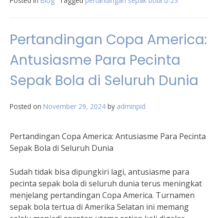
Posted in
Blog
Tagged
pertandingan sepak bola u-23
Pertandingan Copa America:
Antusiasme Para Pecinta
Sepak Bola di Seluruh Dunia
Posted on
November 29, 2024
by
adminpid
Pertandingan Copa America: Antusiasme Para Pecinta
Sepak Bola di Seluruh Dunia
Sudah tidak bisa dipungkiri lagi, antusiasme para
pecinta sepak bola di seluruh dunia terus meningkat
menjelang pertandingan Copa America. Turnamen
sepak bola tertua di Amerika Selatan ini memang