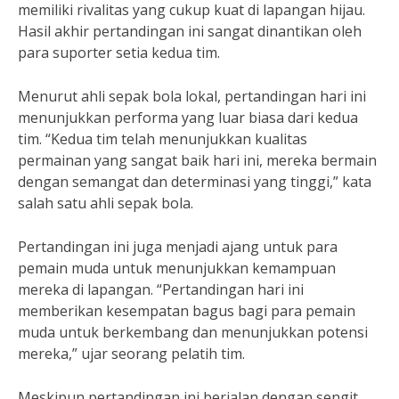
memiliki rivalitas yang cukup kuat di lapangan hijau.
Hasil akhir pertandingan ini sangat dinantikan oleh
para suporter setia kedua tim.
Menurut ahli sepak bola lokal, pertandingan hari ini
menunjukkan performa yang luar biasa dari kedua
tim. “Kedua tim telah menunjukkan kualitas
permainan yang sangat baik hari ini, mereka bermain
dengan semangat dan determinasi yang tinggi,” kata
salah satu ahli sepak bola.
Pertandingan ini juga menjadi ajang untuk para
pemain muda untuk menunjukkan kemampuan
mereka di lapangan. “Pertandingan hari ini
memberikan kesempatan bagus bagi para pemain
muda untuk berkembang dan menunjukkan potensi
mereka,” ujar seorang pelatih tim.
Meskipun pertandingan ini berjalan dengan sengit,