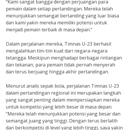
“Kami sangat bangga dengan perjuangan para
pemain dalam setiap pertandingan. Mereka telah
menunjukkan semangat bertanding yang luar biasa
dan kami yakin mereka memiliki potensi untuk
menjadi pemain terbaik di masa depan.”
Dalam perjalanan mereka, Timnas U-23 berhasil
mengalahkan tim-tim kuat dari negara-negara
tetangga. Meskipun menghadapi berbagai rintangan
dan tekanan, para pemain tidak pernah menyerah
dan terus berjuang hingga akhir pertandingan.
Menurut analis sepak bola, perjalanan Timnas U-23
dalam pertandingan regional ini merupakan langkah
yang sangat penting dalam mempersiapkan mereka
untuk kompetisi yang lebih besar di masa depan.
“Mereka telah menunjukkan potensi yang besar dan
semangat juang yang tinggi. Dengan terus berlatih
dan berkompetisi di level yang lebih tinggi, saya yakin