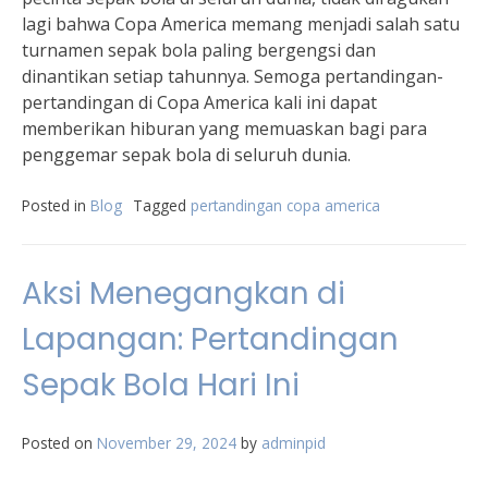
lagi bahwa Copa America memang menjadi salah satu
turnamen sepak bola paling bergengsi dan
dinantikan setiap tahunnya. Semoga pertandingan-
pertandingan di Copa America kali ini dapat
memberikan hiburan yang memuaskan bagi para
penggemar sepak bola di seluruh dunia.
Posted in
Blog
Tagged
pertandingan copa america
Aksi Menegangkan di
Lapangan: Pertandingan
Sepak Bola Hari Ini
Posted on
November 29, 2024
by
adminpid