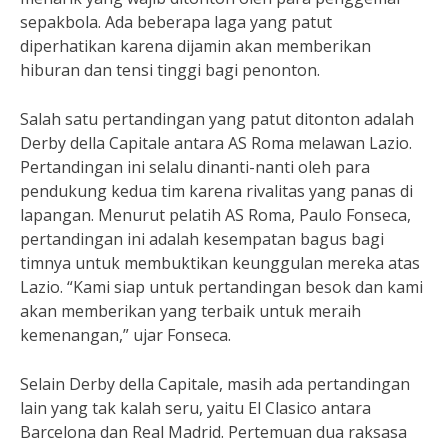
sepakbola. Ada beberapa laga yang patut
diperhatikan karena dijamin akan memberikan
hiburan dan tensi tinggi bagi penonton.
Salah satu pertandingan yang patut ditonton adalah
Derby della Capitale antara AS Roma melawan Lazio.
Pertandingan ini selalu dinanti-nanti oleh para
pendukung kedua tim karena rivalitas yang panas di
lapangan. Menurut pelatih AS Roma, Paulo Fonseca,
pertandingan ini adalah kesempatan bagus bagi
timnya untuk membuktikan keunggulan mereka atas
Lazio. “Kami siap untuk pertandingan besok dan kami
akan memberikan yang terbaik untuk meraih
kemenangan,” ujar Fonseca.
Selain Derby della Capitale, masih ada pertandingan
lain yang tak kalah seru, yaitu El Clasico antara
Barcelona dan Real Madrid. Pertemuan dua raksasa