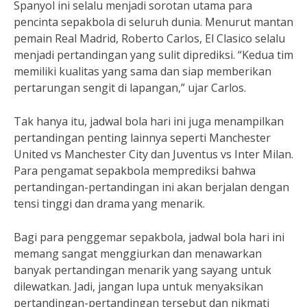
Spanyol ini selalu menjadi sorotan utama para
pencinta sepakbola di seluruh dunia. Menurut mantan
pemain Real Madrid, Roberto Carlos, El Clasico selalu
menjadi pertandingan yang sulit diprediksi. “Kedua tim
memiliki kualitas yang sama dan siap memberikan
pertarungan sengit di lapangan,” ujar Carlos.
Tak hanya itu, jadwal bola hari ini juga menampilkan
pertandingan penting lainnya seperti Manchester
United vs Manchester City dan Juventus vs Inter Milan.
Para pengamat sepakbola memprediksi bahwa
pertandingan-pertandingan ini akan berjalan dengan
tensi tinggi dan drama yang menarik.
Bagi para penggemar sepakbola, jadwal bola hari ini
memang sangat menggiurkan dan menawarkan
banyak pertandingan menarik yang sayang untuk
dilewatkan. Jadi, jangan lupa untuk menyaksikan
pertandingan-pertandingan tersebut dan nikmati