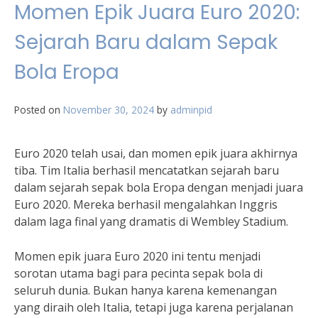
Momen Epik Juara Euro 2020:
Sejarah Baru dalam Sepak
Bola Eropa
Posted on
November 30, 2024
by
adminpid
Euro 2020 telah usai, dan momen epik juara akhirnya
tiba. Tim Italia berhasil mencatatkan sejarah baru
dalam sejarah sepak bola Eropa dengan menjadi juara
Euro 2020. Mereka berhasil mengalahkan Inggris
dalam laga final yang dramatis di Wembley Stadium.
Momen epik juara Euro 2020 ini tentu menjadi
sorotan utama bagi para pecinta sepak bola di
seluruh dunia. Bukan hanya karena kemenangan
yang diraih oleh Italia, tetapi juga karena perjalanan