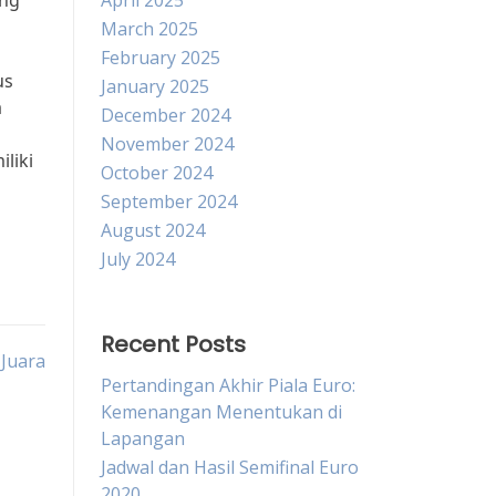
ang
April 2025
March 2025
February 2025
us
January 2025
a
December 2024
November 2024
liki
October 2024
September 2024
August 2024
July 2024
Recent Posts
 Juara
Pertandingan Akhir Piala Euro:
Kemenangan Menentukan di
Lapangan
Jadwal dan Hasil Semifinal Euro
2020