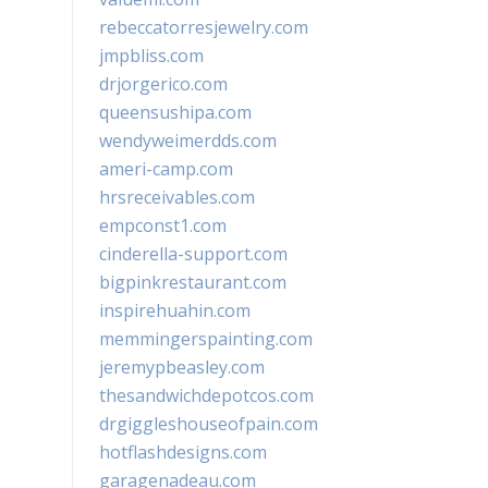
rebeccatorresjewelry.com
jmpbliss.com
drjorgerico.com
queensushipa.com
wendyweimerdds.com
ameri-camp.com
hrsreceivables.com
empconst1.com
cinderella-support.com
bigpinkrestaurant.com
inspirehuahin.com
memmingerspainting.com
jeremypbeasley.com
thesandwichdepotcos.com
drgiggleshouseofpain.com
hotflashdesigns.com
garagenadeau.com