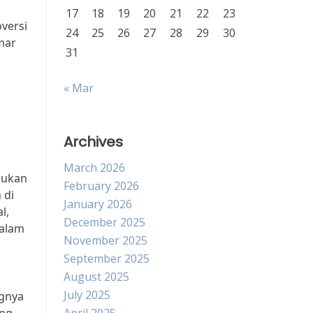
17
18
19
20
21
22
23
oversi
24
25
26
27
28
29
30
mar
31
« Mar
Archives
March 2026
akukan
February 2026
 di
January 2026
l,
December 2025
dalam
November 2025
September 2025
August 2025
July 2025
ngnya