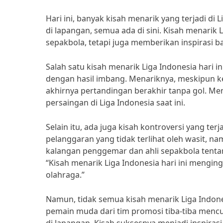
Hari ini, banyak kisah menarik yang terjadi di
di lapangan, semua ada di sini. Kisah menarik
sepakbola, tetapi juga memberikan inspirasi b
Salah satu kisah menarik Liga Indonesia hari i
dengan hasil imbang. Menariknya, meskipun 
akhirnya pertandingan berakhir tanpa gol. Men
persaingan di Liga Indonesia saat ini.
Selain itu, ada juga kisah kontroversi yang te
pelanggaran yang tidak terlihat oleh wasit, 
kalangan penggemar dan ahli sepakbola tentan
“Kisah menarik Liga Indonesia hari ini menging
olahraga.”
Namun, tidak semua kisah menarik Liga Indon
pemain muda dari tim promosi tiba-tiba men