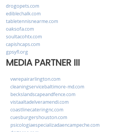
drogopets.com
ediblechalk.com
tabletennisnearme.com
oaksofa.com
soultacohtx.com
capishcaps.com
gpsyfl.org
MEDIA PARTNER III
vwrepairarlington.com
cleaningservicebaltimore-md.com
beckslandscapeandfence.com
vistaaltadelveramendi.com
coastlinecateringnc.com
cuesburgershouston.com
psicologiaespecializadaencampeche.com