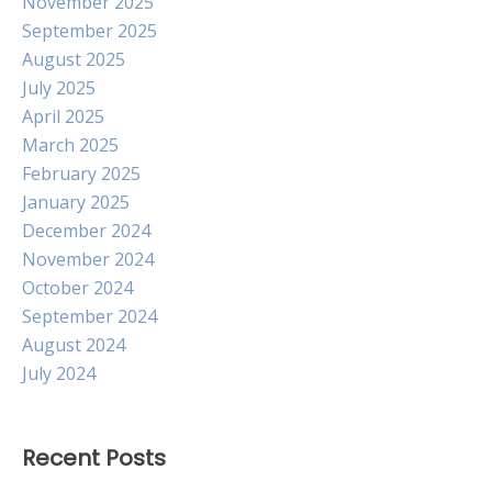
November 2025
September 2025
August 2025
July 2025
April 2025
March 2025
February 2025
January 2025
December 2024
November 2024
October 2024
September 2024
August 2024
July 2024
Recent Posts