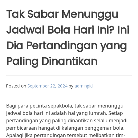
Tak Sabar Menunggu
Jadwal Bola Hari Ini? Ini
Dia Pertandingan yang
Paling Dinantikan
Posted on
September 22, 2024
by
adminpid
Bagi para pecinta sepakbola, tak sabar menunggu
jadwal bola hari ini adalah hal yang lumrah. Setiap
pertandingan yang paling dinantikan selalu menjadi
pembicaraan hangat di kalangan penggemar bola.
Apalagi jika pertandingan tersebut melibatkan tim-