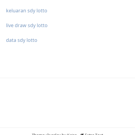
keluaran sdy lotto
live draw sdy lotto
data sdy lotto
Theme: Overlay by
Kaira
.
Extra Text