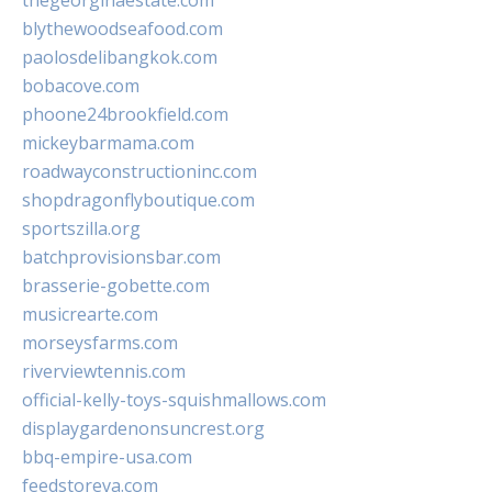
thegeorginaestate.com
blythewoodseafood.com
paolosdelibangkok.com
bobacove.com
phoone24brookfield.com
mickeybarmama.com
roadwayconstructioninc.com
shopdragonflyboutique.com
sportszilla.org
batchprovisionsbar.com
brasserie-gobette.com
musicrearte.com
morseysfarms.com
riverviewtennis.com
official-kelly-toys-squishmallows.com
displaygardenonsuncrest.org
bbq-empire-usa.com
feedstoreva.com