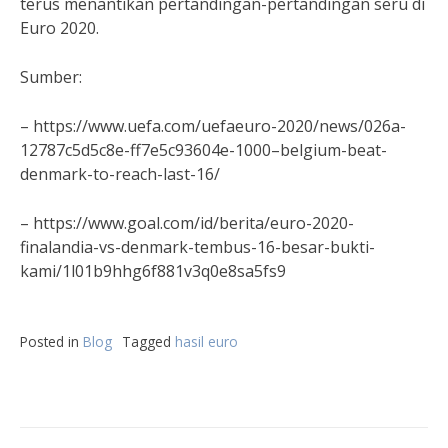
terus menantikan pertandingan-pertandingan seru di
Euro 2020.
Sumber:
– https://www.uefa.com/uefaeuro-2020/news/026a-
12787c5d5c8e-ff7e5c93604e-1000–belgium-beat-
denmark-to-reach-last-16/
– https://www.goal.com/id/berita/euro-2020-
finalandia-vs-denmark-tembus-16-besar-bukti-
kami/1l01b9hhg6f881v3q0e8sa5fs9
Posted in
Blog
Tagged
hasil euro