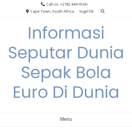
Skip
Call Us: +2782 444 YEAH
to
Cape Town, South Africa
togel hk
content
Informasi
Seputar Dunia
Sepak Bola
Euro Di Dunia
Menu