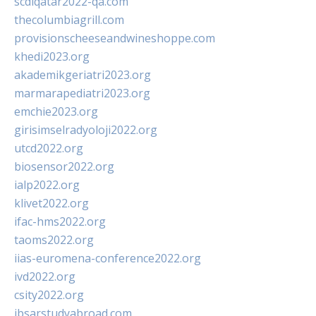
scdlqatar2022-qa.com
thecolumbiagrill.com
provisionscheeseandwineshoppe.com
khedi2023.org
akademikgeriatri2023.org
marmarapediatri2023.org
emchie2023.org
girisimselradyoloji2022.org
utcd2022.org
biosensor2022.org
ialp2022.org
klivet2022.org
ifac-hms2022.org
taoms2022.org
iias-euromena-conference2022.org
ivd2022.org
csity2022.org
ibsarstudyabroad.com