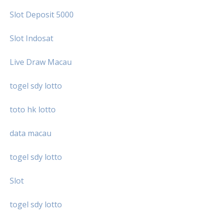
Slot Deposit 5000
Slot Indosat
Live Draw Macau
togel sdy lotto
toto hk lotto
data macau
togel sdy lotto
Slot
togel sdy lotto