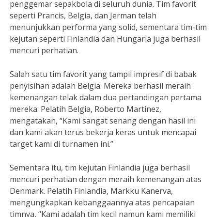
penggemar sepakbola di seluruh dunia. Tim favorit
seperti Prancis, Belgia, dan Jerman telah
menunjukkan performa yang solid, sementara tim-tim
kejutan seperti Finlandia dan Hungaria juga berhasil
mencuri perhatian.
Salah satu tim favorit yang tampil impresif di babak
penyisihan adalah Belgia. Mereka berhasil meraih
kemenangan telak dalam dua pertandingan pertama
mereka. Pelatih Belgia, Roberto Martinez,
mengatakan, “Kami sangat senang dengan hasil ini
dan kami akan terus bekerja keras untuk mencapai
target kami di turnamen ini.”
Sementara itu, tim kejutan Finlandia juga berhasil
mencuri perhatian dengan meraih kemenangan atas
Denmark. Pelatih Finlandia, Markku Kanerva,
mengungkapkan kebanggaannya atas pencapaian
timnya, “Kami adalah tim kecil namun kami memiliki