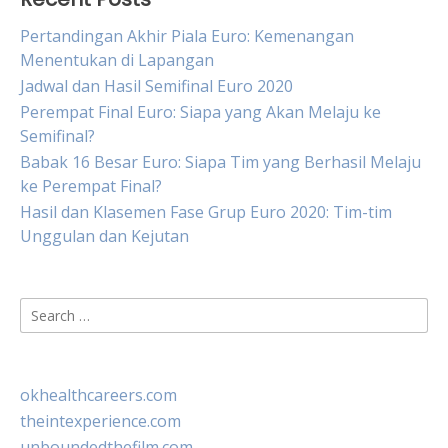
Pertandingan Akhir Piala Euro: Kemenangan
Menentukan di Lapangan
Jadwal dan Hasil Semifinal Euro 2020
Perempat Final Euro: Siapa yang Akan Melaju ke
Semifinal?
Babak 16 Besar Euro: Siapa Tim yang Berhasil Melaju
ke Perempat Final?
Hasil dan Klasemen Fase Grup Euro 2020: Tim-tim
Unggulan dan Kejutan
Search
for:
okhealthcareers.com
theintexperience.com
unboundedthefilm.com