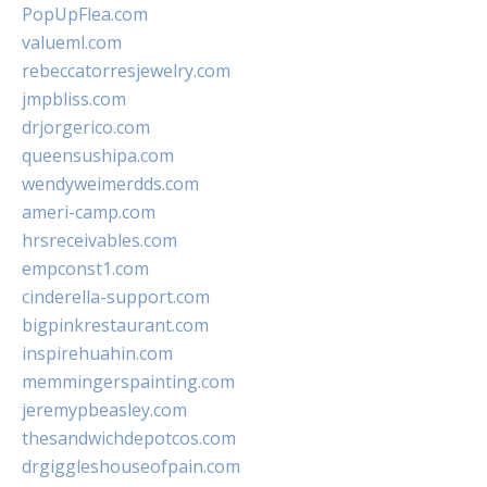
PopUpFlea.com
valueml.com
rebeccatorresjewelry.com
jmpbliss.com
drjorgerico.com
queensushipa.com
wendyweimerdds.com
ameri-camp.com
hrsreceivables.com
empconst1.com
cinderella-support.com
bigpinkrestaurant.com
inspirehuahin.com
memmingerspainting.com
jeremypbeasley.com
thesandwichdepotcos.com
drgiggleshouseofpain.com