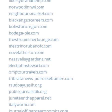
libertybrandhemp.com
norwoodinnwi.com
neighboursmarket.com
blackanguscareers.com
bolesfororegon.com
bodega-ole.com
thestreamlinerlounge.com
mestrinorubanofc.com
novelatherton.com
nassvalleygardens.net
electjohnstewart.com
omptourtravels.com
tribratanews-polreskebumen.com
rsudbayuasih.org
publikjurnalistik.org
juneteenthapparel.net
italywarm.com
journaloffinanceeconomics.com