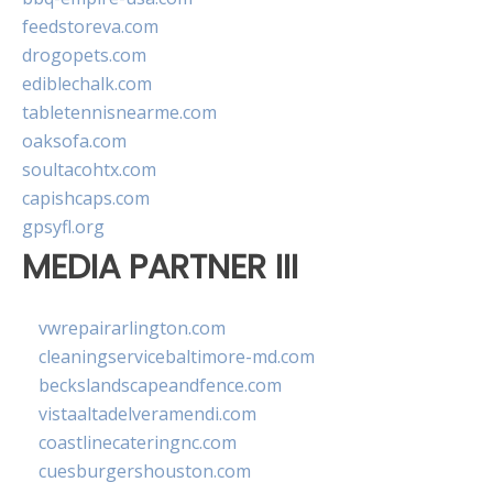
feedstoreva.com
drogopets.com
ediblechalk.com
tabletennisnearme.com
oaksofa.com
soultacohtx.com
capishcaps.com
gpsyfl.org
MEDIA PARTNER III
vwrepairarlington.com
cleaningservicebaltimore-md.com
beckslandscapeandfence.com
vistaaltadelveramendi.com
coastlinecateringnc.com
cuesburgershouston.com