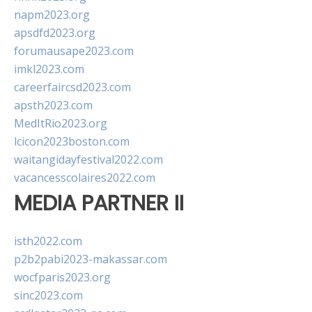
napm2023.org
apsdfd2023.org
forumausape2023.com
imkl2023.com
careerfaircsd2023.com
apsth2023.com
MedItRio2023.org
lcicon2023boston.com
waitangidayfestival2022.com
vacancesscolaires2022.com
MEDIA PARTNER II
isth2022.com
p2b2pabi2023-makassar.com
wocfparis2023.org
sinc2023.com