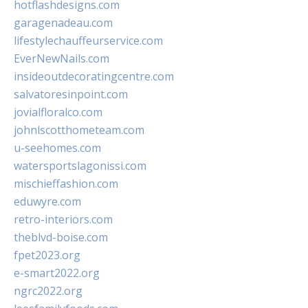
hotflashdesigns.com
garagenadeau.com
lifestylechauffeurservice.com
EverNewNails.com
insideoutdecoratingcentre.com
salvatoresinpoint.com
jovialfloralco.com
johnlscotthometeam.com
u-seehomes.com
watersportslagonissi.com
mischieffashion.com
eduwyre.com
retro-interiors.com
theblvd-boise.com
fpet2023.org
e-smart2022.org
ngrc2022.org