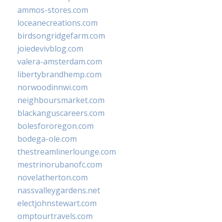
ammos-stores.com
loceanecreations.com
birdsongridgefarm.com
joiedevivblog.com
valera-amsterdam.com
libertybrandhemp.com
norwoodinnwi.com
neighboursmarket.com
blackanguscareers.com
bolesfororegon.com
bodega-ole.com
thestreamlinerlounge.com
mestrinorubanofc.com
novelatherton.com
nassvalleygardens.net
electjohnstewart.com
omptourtravels.com