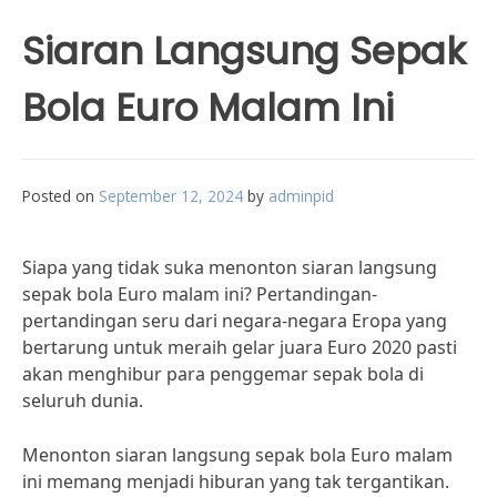
Siaran Langsung Sepak
Bola Euro Malam Ini
Posted on
September 12, 2024
by
adminpid
Siapa yang tidak suka menonton siaran langsung
sepak bola Euro malam ini? Pertandingan-
pertandingan seru dari negara-negara Eropa yang
bertarung untuk meraih gelar juara Euro 2020 pasti
akan menghibur para penggemar sepak bola di
seluruh dunia.
Menonton siaran langsung sepak bola Euro malam
ini memang menjadi hiburan yang tak tergantikan.