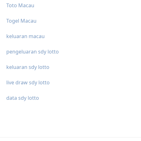
Toto Macau
Togel Macau
keluaran macau
pengeluaran sdy lotto
keluaran sdy lotto
live draw sdy lotto
data sdy lotto