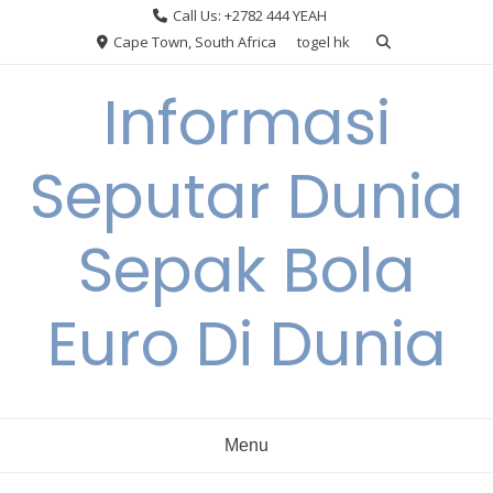
Skip
Call Us: +2782 444 YEAH
to
Cape Town, South Africa
togel hk
content
Informasi
Seputar Dunia
Sepak Bola
Euro Di Dunia
Menu