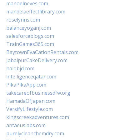
manoelneves.com
mandelaeffectlibrary.com
roselynns.com
balanceyoganj.com
salesforceblogs.com
TrainGames365.com
BaytownEvaCationRentals.com
JabalpurCakeDelivery.com
halobjd.com
intelligenceqatar.com
PikaPikaApp.com
takecareofbusinessdfw.org
HamadaOfJapan.com
VersifyLifestyle.com
kingscreekadventures.com
antaeuslabs.com
purelycleanchemdry.com