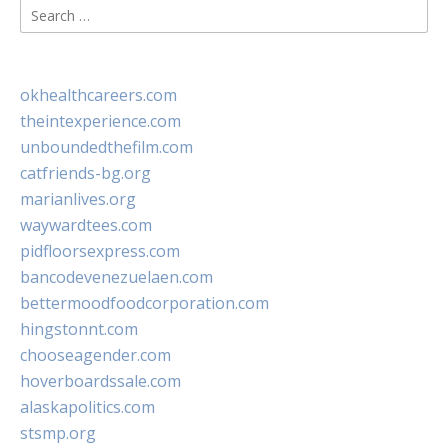
Search
for:
okhealthcareers.com
theintexperience.com
unboundedthefilm.com
catfriends-bg.org
marianlives.org
waywardtees.com
pidfloorsexpress.com
bancodevenezuelaen.com
bettermoodfoodcorporation.com
hingstonnt.com
chooseagender.com
hoverboardssale.com
alaskapolitics.com
stsmp.org