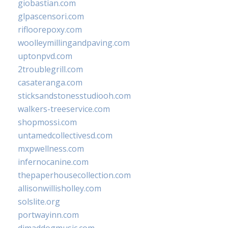
giobastian.com
glpascensori.com
rifloorepoxy.com
woolleymillingandpaving.com
uptonpvd.com
2troublegrill.com
casateranga.com
sticksandstonesstudiooh.com
walkers-treeservice.com
shopmossi.com
untamedcollectivesd.com
mxpwellness.com
infernocanine.com
thepaperhousecollection.com
allisonwillisholley.com
solslite.org
portwayinn.com
djmaddogmusic.com