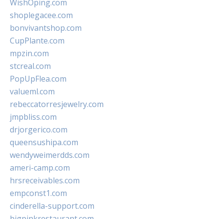
WishOping.com
shoplegacee.com
bonvivantshop.com
CupPlante.com
mpzin.com
stcreal.com
PopUpFlea.com
valueml.com
rebeccatorresjewelry.com
jmpbliss.com
drjorgerico.com
queensushipa.com
wendyweimerdds.com
ameri-camp.com
hrsreceivables.com
empconst1.com
cinderella-support.com
bigpinkrestaurant.com