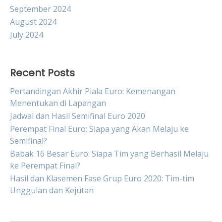
September 2024
August 2024
July 2024
Recent Posts
Pertandingan Akhir Piala Euro: Kemenangan
Menentukan di Lapangan
Jadwal dan Hasil Semifinal Euro 2020
Perempat Final Euro: Siapa yang Akan Melaju ke
Semifinal?
Babak 16 Besar Euro: Siapa Tim yang Berhasil Melaju
ke Perempat Final?
Hasil dan Klasemen Fase Grup Euro 2020: Tim-tim
Unggulan dan Kejutan