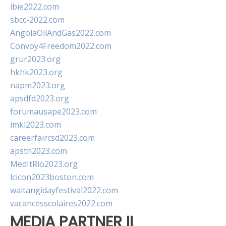
ibie2022.com
sbcc-2022.com
AngolaOilAndGas2022.com
Convoy4Freedom2022.com
grur2023.org
hkhk2023.org
napm2023.org
apsdfd2023.org
forumausape2023.com
imkl2023.com
careerfaircsd2023.com
apsth2023.com
MedItRio2023.org
lcicon2023boston.com
waitangidayfestival2022.com
vacancesscolaires2022.com
MEDIA PARTNER II