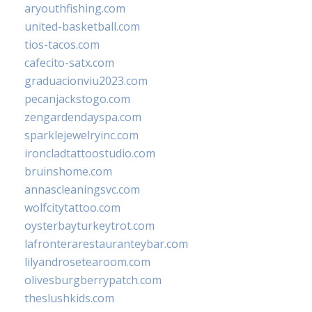
aryouthfishing.com
united-basketball.com
tios-tacos.com
cafecito-satx.com
graduacionviu2023.com
pecanjackstogo.com
zengardendayspa.com
sparklejewelryinc.com
ironcladtattoostudio.com
bruinshome.com
annascleaningsvc.com
wolfcitytattoo.com
oysterbayturkeytrot.com
lafronterarestauranteybar.com
lilyandrosetearoom.com
olivesburgberrypatch.com
theslushkids.com