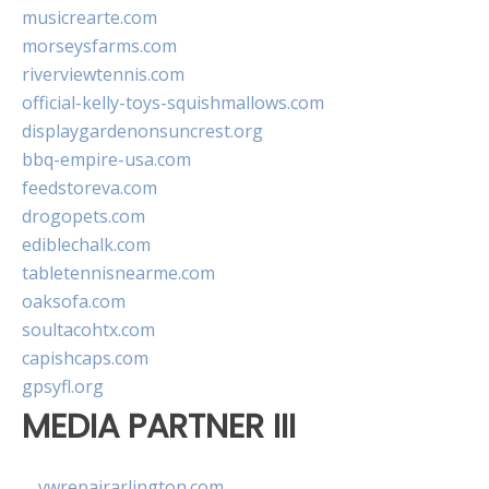
musicrearte.com
morseysfarms.com
riverviewtennis.com
official-kelly-toys-squishmallows.com
displaygardenonsuncrest.org
bbq-empire-usa.com
feedstoreva.com
drogopets.com
ediblechalk.com
tabletennisnearme.com
oaksofa.com
soultacohtx.com
capishcaps.com
gpsyfl.org
MEDIA PARTNER III
vwrepairarlington.com