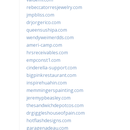
rebeccatorresjewelry.com
jmpbliss.com
drjorgerico.com
queensushipa.com
wendyweimerdds.com
ameri-camp.com
hrsreceivables.com
empconst1.com
cinderella-support.com
bigpinkrestaurant.com
inspirehuahin.com
memmingerspainting.com
jeremypbeasley.com
thesandwichdepotcos.com
drgiggleshouseofpain.com
hotflashdesigns.com
garagenadeau.com