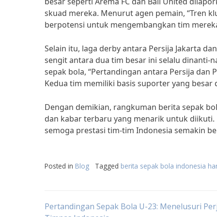
besar seperti Arema FC dan Bali United dila
skuad mereka. Menurut agen pemain, “Tren klu
berpotensi untuk mengembangkan tim mereka
Selain itu, laga derby antara Persija Jakarta 
sengit antara dua tim besar ini selalu dinanti-
sepak bola, “Pertandingan antara Persija dan 
Kedua tim memiliki basis suporter yang besar 
Dengan demikian, rangkuman berita sepak bol
dan kabar terbaru yang menarik untuk diikuti
semoga prestasi tim-tim Indonesia semakin bers
Posted in
Blog
Tagged
berita sepak bola indonesia hari
Post
Pertandingan Sepak Bola U-23: Menelusuri Per