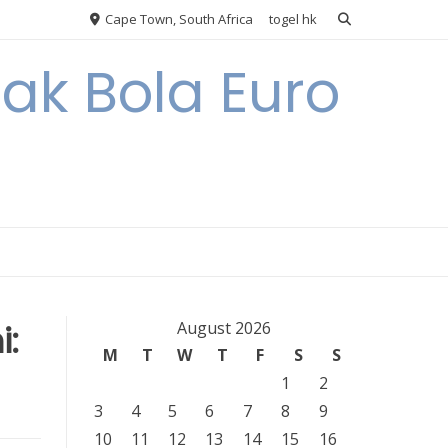
Cape Town, South Africa
togel hk
ak Bola Euro
i:
August 2026
M
T
W
T
F
S
S
1
2
3
4
5
6
7
8
9
10
11
12
13
14
15
16