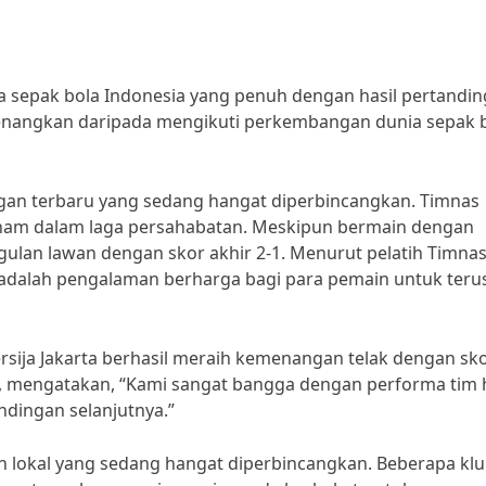
a sepak bola Indonesia yang penuh dengan hasil pertandi
yenangkan daripada mengikuti perkembangan dunia sepak 
ngan terbaru yang sedang hangat diperbincangkan. Timnas
tnam dalam laga persahabatan. Meskipun bermain dengan
lan lawan dengan skor akhir 2-1. Menurut pelatih Timna
ni adalah pengalaman berharga bagi para pemain untuk teru
Persija Jakarta berhasil meraih kemenangan telak dengan sko
an, mengatakan, “Kami sangat bangga dengan performa tim 
andingan selanjutnya.”
in lokal yang sedang hangat diperbincangkan. Beberapa kl