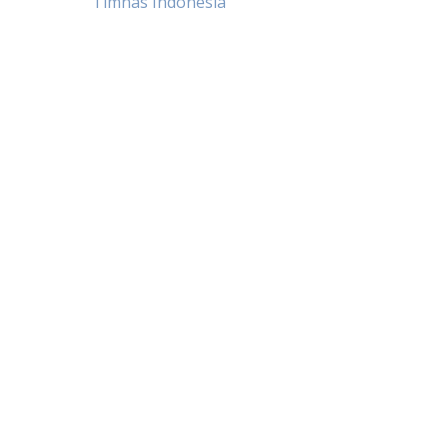
Timnas Indonesia
navigation