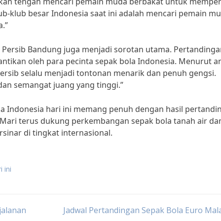
porkan tengah mencari pemain muda berbakat untuk mempe
b-klub besar Indonesia saat ini adalah mencari pemain m
.”
dan Persib Bandung juga menjadi sorotan utama. Pertanding
nantikan oleh para pecinta sepak bola Indonesia. Menurut an
Persib selalu menjadi tontonan menarik dan penuh gengsi.
dan semangat juang yang tinggi.”
a Indonesia hari ini memang penuh dengan hasil pertandi
. Mari terus dukung perkembangan sepak bola tanah air da
inar di tingkat internasional.
 ini
jalanan
Jadwal Pertandingan Sepak Bola Euro Mal