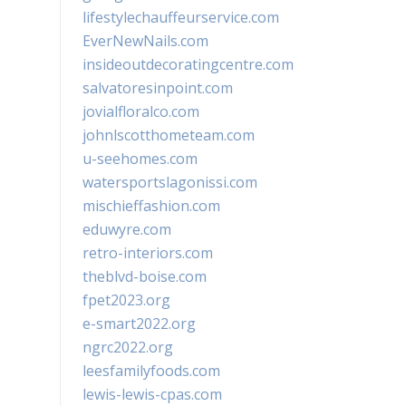
lifestylechauffeurservice.com
EverNewNails.com
insideoutdecoratingcentre.com
salvatoresinpoint.com
jovialfloralco.com
johnlscotthometeam.com
u-seehomes.com
watersportslagonissi.com
mischieffashion.com
eduwyre.com
retro-interiors.com
theblvd-boise.com
fpet2023.org
e-smart2022.org
ngrc2022.org
leesfamilyfoods.com
lewis-lewis-cpas.com