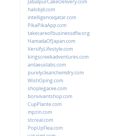
JabalpurCakeDelivery.com
halobjd.com
intelligenceqatar.com
PikaPikaApp.com
takecareofbusinessdfw.org
HamadaOfJapan.com
VersifyLifestyle.com
kingscreekadventures.com
antaeuslabs.com
purelycleanchemdry.com
WishOping.com
shoplegacee.com
bonvivantshop.com
CupPlante.com
mpzin.com
stcreal.com
PopUpFlea.com
valueml.com