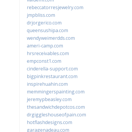
rebeccatorresjewelry.com
jmpbliss.com
drjorgerico.com
queensushipa.com
wendyweimerdds.com
ameri-camp.com
hrsreceivables.com
empconst1.com
cinderella-support.com
bigpinkrestaurant.com
inspirehuahin.com
memmingerspainting.com
jeremypbeasley.com
thesandwichdepotcos.com
drgiggleshouseofpain.com
hotflashdesigns.com
garagenadeau.com