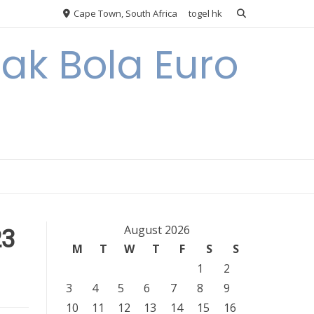
Cape Town, South Africa
togel hk
ak Bola Euro
23
August 2026
M
T
W
T
F
S
S
1
2
3
4
5
6
7
8
9
10
11
12
13
14
15
16