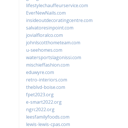
lifestylechauffeurservice.com
EverNewNails.com
insideoutdecoratingcentre.com
salvatoresinpoint.com
jovialfloralco.com
johnlscotthometeam.com
u-seehomes.com
watersportslagonissi.com
mischieffashion.com
eduwyre.com
retro-interiors.com
theblvd-boise.com
fpet2023.org
e-smart2022.org
ngrc2022.org
leesfamilyfoods.com
lewis-lewis-cpas.com