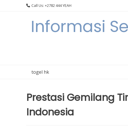
Skip
Call Us: +2782 444 YEAH
to
content
Informasi S
togel hk
Prestasi Gemilang T
Indonesia