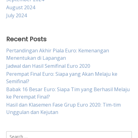
August 2024
July 2024
Recent Posts
Pertandingan Akhir Piala Euro: Kemenangan
Menentukan di Lapangan
Jadwal dan Hasil Semifinal Euro 2020
Perempat Final Euro: Siapa yang Akan Melaju ke
Semifinal?
Babak 16 Besar Euro: Siapa Tim yang Berhasil Melaju
ke Perempat Final?
Hasil dan Klasemen Fase Grup Euro 2020: Tim-tim
Unggulan dan Kejutan
Search