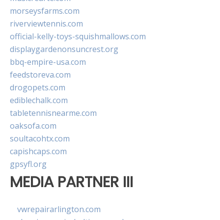
morseysfarms.com
riverviewtennis.com
official-kelly-toys-squishmallows.com
displaygardenonsuncrest.org
bbq-empire-usa.com
feedstoreva.com
drogopets.com
ediblechalk.com
tabletennisnearme.com
oaksofa.com
soultacohtx.com
capishcaps.com
gpsyfl.org
MEDIA PARTNER III
vwrepairarlington.com