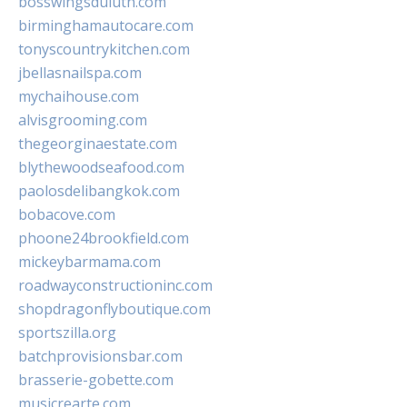
bosswingsduluth.com
birminghamautocare.com
tonyscountrykitchen.com
jbellasnailspa.com
mychaihouse.com
alvisgrooming.com
thegeorginaestate.com
blythewoodseafood.com
paolosdelibangkok.com
bobacove.com
phoone24brookfield.com
mickeybarmama.com
roadwayconstructioninc.com
shopdragonflyboutique.com
sportszilla.org
batchprovisionsbar.com
brasserie-gobette.com
musicrearte.com