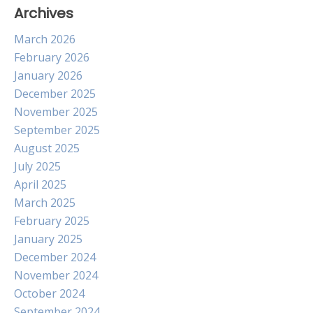
Archives
March 2026
February 2026
January 2026
December 2025
November 2025
September 2025
August 2025
July 2025
April 2025
March 2025
February 2025
January 2025
December 2024
November 2024
October 2024
September 2024