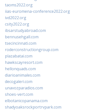
taoms2022.org
iias-euromena-conference2022.org
ivd2022.org
csity2022.org
ibsarstudyabroad.com
bennusehgall.com
tsecincinnati.com
roderconstructiongroup.com
plazabatai.com
hawkscayresort.com
hellonquads.com
diarioanimales.com
decogaleri.com
unavozparadios.com
shoes-vert.com
elbotanicopanama.com
shadyoaksrockportrvpark.com