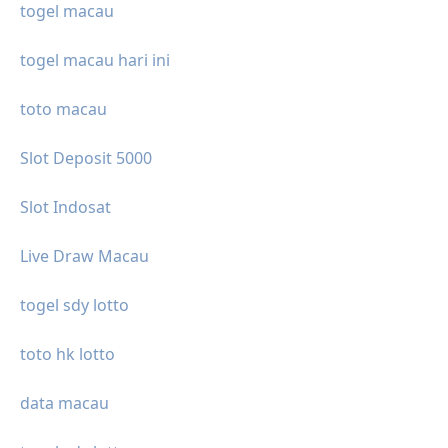
togel macau
togel macau hari ini
toto macau
Slot Deposit 5000
Slot Indosat
Live Draw Macau
togel sdy lotto
toto hk lotto
data macau