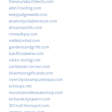
thesoundarchitects.com
allin1roofing.com
keepjudgewebb.com
anatomyofadventure.com
drivancastillo.com
cmmedspa.com
midletontkd.com
gardensandgrills.com
basilfoodwine.com
nikko-tochigi.net
caribbean-corner.com
bluemoongiftcards.com
rivercitysteampunkexpo.com
kchoops.net
mountainsideskateshop.com
kirtlandcitytavern.com
301nutritionspot.com
ammos-stores.com