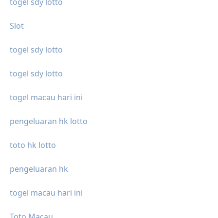
togel sdy lotto
Slot
togel sdy lotto
togel sdy lotto
togel macau hari ini
pengeluaran hk lotto
toto hk lotto
pengeluaran hk
togel macau hari ini
Toto Macau