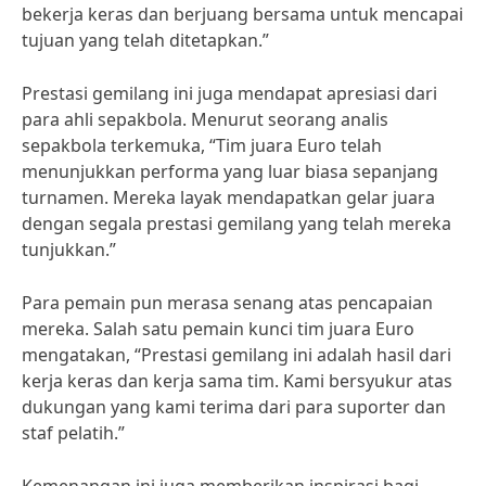
bekerja keras dan berjuang bersama untuk mencapai
tujuan yang telah ditetapkan.”
Prestasi gemilang ini juga mendapat apresiasi dari
para ahli sepakbola. Menurut seorang analis
sepakbola terkemuka, “Tim juara Euro telah
menunjukkan performa yang luar biasa sepanjang
turnamen. Mereka layak mendapatkan gelar juara
dengan segala prestasi gemilang yang telah mereka
tunjukkan.”
Para pemain pun merasa senang atas pencapaian
mereka. Salah satu pemain kunci tim juara Euro
mengatakan, “Prestasi gemilang ini adalah hasil dari
kerja keras dan kerja sama tim. Kami bersyukur atas
dukungan yang kami terima dari para suporter dan
staf pelatih.”