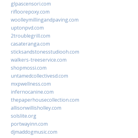
glpascensori.com
rifloorepoxy.com
woolleymillingandpaving.com
uptonpvd.com
2troublegrill.com
casateranga.com
sticksandstonesstudiooh.com
walkers-treeservice.com
shopmossi.com
untamedcollectivesd.com
mxpwellness.com
infernocanine.com
thepaperhousecollection.com
allisonwillisholley.com
solslite.org
portwayinn.com
djmaddogmusic.com