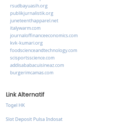
rsudbayuasih.org
publikjurnalistik.org
juneteenthapparel.net
italywarm.com
journaloffinanceeconomics.com
kvk-kumari.org
foodscienceandtechnology.com
scisportsscience.com
addisababacuisineaz.com
burgerimcamas.com
Link Alternatif
Togel HK
Slot Deposit Pulsa Indosat