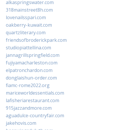
alkaspringswater.com
318mainstreet8h.com
lovenailsspari.com
oakberry-kuwait.com
quartzliterary.com
friendsofbroderickpark.com
studiopiattellina.com
jannagrillspringfield.com
fujiyamacharleston.com
elpatronchardon.com
donglaishun-order.com
fiamc-rome2022.org
mariceworldessentials.com
lafisheriarestaurant.com
915jazzandmore.com
aguadulce-countryfair.com
jakehovis.com