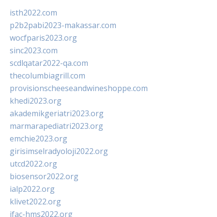
isth2022.com
p2b2pabi2023-makassar.com
wocfparis2023.org
sinc2023.com
scdlqatar2022-qa.com
thecolumbiagrill.com
provisionscheeseandwineshoppe.com
khedi2023.org
akademikgeriatri2023.org
marmarapediatri2023.org
emchie2023.org
girisimselradyoloji2022.org
utcd2022.org
biosensor2022.org
ialp2022.org
klivet2022.org
ifac-hms2022.org