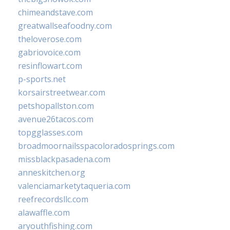
chimeandstave.com
greatwallseafoodny.com
theloverose.com
gabriovoice.com
resinflowart.com
p-sports.net
korsairstreetwear.com
petshopallston.com
avenue26tacos.com
topgglasses.com
broadmoornailsspacoloradosprings.com
missblackpasadena.com
anneskitchen.org
valenciamarketytaqueria.com
reefrecordsllc.com
alawaffle.com
aryouthfishing.com