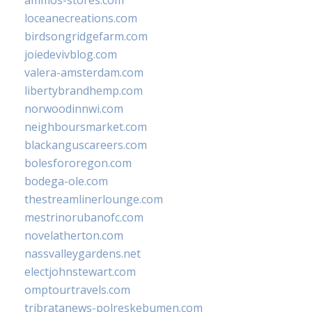
loceanecreations.com
birdsongridgefarm.com
joiedevivblog.com
valera-amsterdam.com
libertybrandhemp.com
norwoodinnwi.com
neighboursmarket.com
blackanguscareers.com
bolesfororegon.com
bodega-ole.com
thestreamlinerlounge.com
mestrinorubanofc.com
novelatherton.com
nassvalleygardens.net
electjohnstewart.com
omptourtravels.com
tribratanews-polreskebumen.com