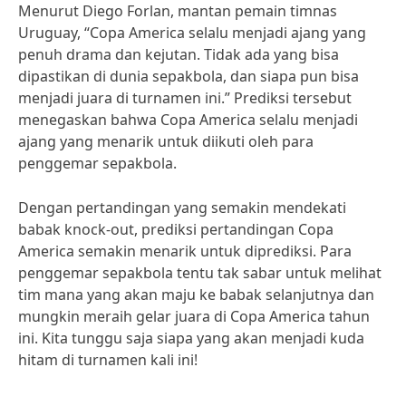
Menurut Diego Forlan, mantan pemain timnas
Uruguay, “Copa America selalu menjadi ajang yang
penuh drama dan kejutan. Tidak ada yang bisa
dipastikan di dunia sepakbola, dan siapa pun bisa
menjadi juara di turnamen ini.” Prediksi tersebut
menegaskan bahwa Copa America selalu menjadi
ajang yang menarik untuk diikuti oleh para
penggemar sepakbola.
Dengan pertandingan yang semakin mendekati
babak knock-out, prediksi pertandingan Copa
America semakin menarik untuk diprediksi. Para
penggemar sepakbola tentu tak sabar untuk melihat
tim mana yang akan maju ke babak selanjutnya dan
mungkin meraih gelar juara di Copa America tahun
ini. Kita tunggu saja siapa yang akan menjadi kuda
hitam di turnamen kali ini!