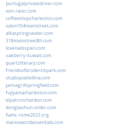
portugalprivatedriver.com
von-racer.com
coffeeshopcharleston.com
salon104mainstreet.com
alkaspringswater.com
318mainstreet8h.com
lovenailsspari.com
oakberry-kuwait.com
quartzliterary.com
friendsofbroderickpark.com
studiopiattellina.com
jannagrillspringfield.com
fujiyamacharleston.com
elpatronchardon.com
donglaishun-order.com
fiamc-rome2022.org
mariceworldessentials.com