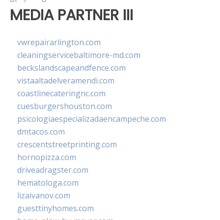
MEDIA PARTNER III
vwrepairarlington.com
cleaningservicebaltimore-md.com
beckslandscapeandfence.com
vistaaltadelveramendi.com
coastlinecateringnc.com
cuesburgershouston.com
psicologiaespecializadaencampeche.com
dmtacos.com
crescentstreetprinting.com
hornopizza.com
driveadragster.com
hematologa.com
lizaivanov.com
guesttinyhomes.com