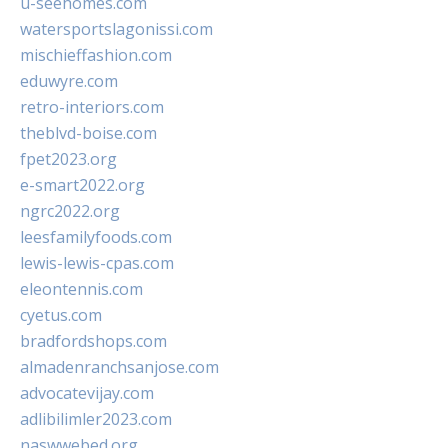
u-seehomes.com
watersportslagonissi.com
mischieffashion.com
eduwyre.com
retro-interiors.com
theblvd-boise.com
fpet2023.org
e-smart2022.org
ngrc2022.org
leesfamilyfoods.com
lewis-lewis-cpas.com
eleontennis.com
cyetus.com
bradfordshops.com
almadenranchsanjose.com
advocatevijay.com
adlibilimler2023.com
naswwebed.org