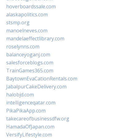
hoverboardssale.com
alaskapolitics.com
stsmp.org
manoelneves.com
mandelaeffectlibrary.com
roselynns.com
balanceyoganj.com
salesforceblogs.com
TrainGames365.com
BaytownEvaCationRentals.com
JabalpurCakeDelivery.com
halobjd.com
intelligenceqatar.com
PikaPikaApp.com
takecareofbusinessdfw.org
HamadaOfJapan.com
VersifyLifestyle.com