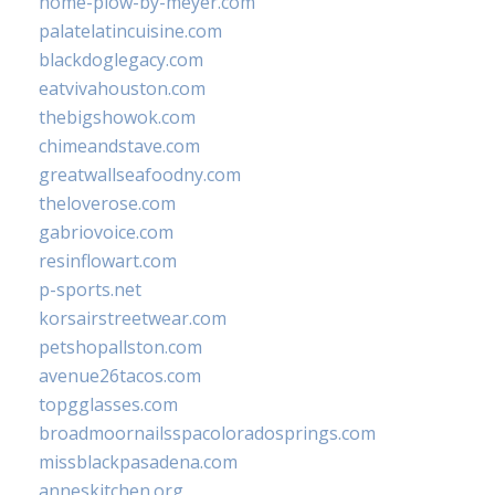
home-plow-by-meyer.com
palatelatincuisine.com
blackdoglegacy.com
eatvivahouston.com
thebigshowok.com
chimeandstave.com
greatwallseafoodny.com
theloverose.com
gabriovoice.com
resinflowart.com
p-sports.net
korsairstreetwear.com
petshopallston.com
avenue26tacos.com
topgglasses.com
broadmoornailsspacoloradosprings.com
missblackpasadena.com
anneskitchen.org