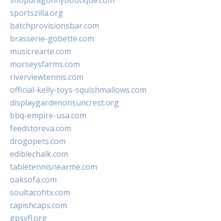
shopdragonflyboutique.com
sportszilla.org
batchprovisionsbar.com
brasserie-gobette.com
musicrearte.com
morseysfarms.com
riverviewtennis.com
official-kelly-toys-squishmallows.com
displaygardenonsuncrest.org
bbq-empire-usa.com
feedstoreva.com
drogopets.com
ediblechalk.com
tabletennisnearme.com
oaksofa.com
soultacohtx.com
capishcaps.com
gpsyfl.org