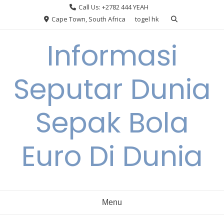
Skip
Call Us: +2782 444 YEAH
to
Cape Town, South Africa
togel hk
content
Informasi
Seputar Dunia
Sepak Bola
Euro Di Dunia
Menu