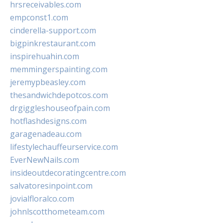
hrsreceivables.com
empconst1.com
cinderella-support.com
bigpinkrestaurant.com
inspirehuahin.com
memmingerspainting.com
jeremypbeasley.com
thesandwichdepotcos.com
drgiggleshouseofpain.com
hotflashdesigns.com
garagenadeau.com
lifestylechauffeurservice.com
EverNewNails.com
insideoutdecoratingcentre.com
salvatoresinpoint.com
jovialfloralco.com
johnlscotthometeam.com