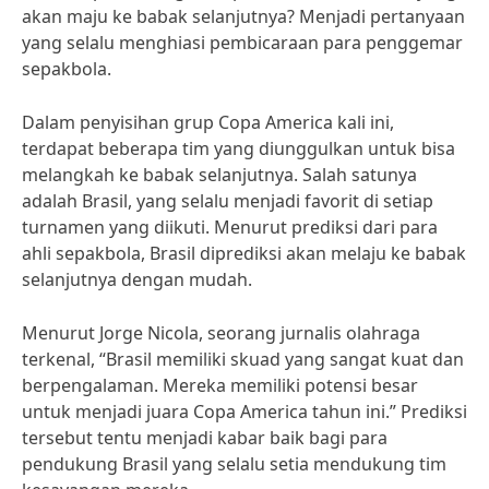
akan maju ke babak selanjutnya? Menjadi pertanyaan
yang selalu menghiasi pembicaraan para penggemar
sepakbola.
Dalam penyisihan grup Copa America kali ini,
terdapat beberapa tim yang diunggulkan untuk bisa
melangkah ke babak selanjutnya. Salah satunya
adalah Brasil, yang selalu menjadi favorit di setiap
turnamen yang diikuti. Menurut prediksi dari para
ahli sepakbola, Brasil diprediksi akan melaju ke babak
selanjutnya dengan mudah.
Menurut Jorge Nicola, seorang jurnalis olahraga
terkenal, “Brasil memiliki skuad yang sangat kuat dan
berpengalaman. Mereka memiliki potensi besar
untuk menjadi juara Copa America tahun ini.” Prediksi
tersebut tentu menjadi kabar baik bagi para
pendukung Brasil yang selalu setia mendukung tim