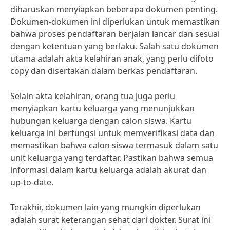
diharuskan menyiapkan beberapa dokumen penting.
Dokumen-dokumen ini diperlukan untuk memastikan
bahwa proses pendaftaran berjalan lancar dan sesuai
dengan ketentuan yang berlaku. Salah satu dokumen
utama adalah akta kelahiran anak, yang perlu difoto
copy dan disertakan dalam berkas pendaftaran.
Selain akta kelahiran, orang tua juga perlu
menyiapkan kartu keluarga yang menunjukkan
hubungan keluarga dengan calon siswa. Kartu
keluarga ini berfungsi untuk memverifikasi data dan
memastikan bahwa calon siswa termasuk dalam satu
unit keluarga yang terdaftar. Pastikan bahwa semua
informasi dalam kartu keluarga adalah akurat dan
up-to-date.
Terakhir, dokumen lain yang mungkin diperlukan
adalah surat keterangan sehat dari dokter. Surat ini