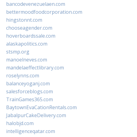
bancodevenezuelaen.com
bettermoodfoodcorporation.com
hingstonnt.com
chooseagender.com
hoverboardssale.com
alaskapolitics.com
stsmp.org
manoelneves.com
mandelaeffectlibrary.com
roselynns.com
balanceyoganj.com
salesforceblogs.com
TrainGames365.com
BaytownEvaCationRentals.com
JabalpurCakeDelivery.com
halobjd.com
intelligenceqatar.com