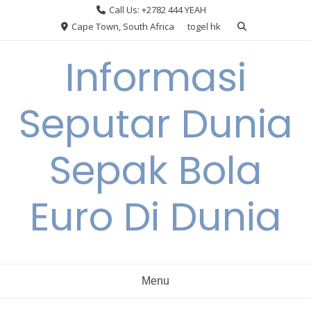
Skip
Call Us: +2782 444 YEAH
to
Cape Town, South Africa
togel hk
content
Informasi
Seputar Dunia
Sepak Bola
Euro Di Dunia
Menu