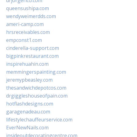
drjorgerico.com
queensushipa.com
wendyweimerdds.com
ameri-camp.com
hrsreceivables.com
empconst1.com
cinderella-support.com
bigpinkrestaurant.com
inspirehuahin.com
memmingerspainting.com
jeremypbeasley.com
thesandwichdepotcos.com
drgiggleshouseofpain.com
hotflashdesigns.com
garagenadeau.com
lifestylechauffeurservice.com
EverNewNails.com
insideoutdecoratingcentre.com