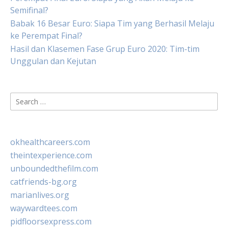
Semifinal?
Babak 16 Besar Euro: Siapa Tim yang Berhasil Melaju
ke Perempat Final?
Hasil dan Klasemen Fase Grup Euro 2020: Tim-tim
Unggulan dan Kejutan
Search
for:
okhealthcareers.com
theintexperience.com
unboundedthefilm.com
catfriends-bg.org
marianlives.org
waywardtees.com
pidfloorsexpress.com