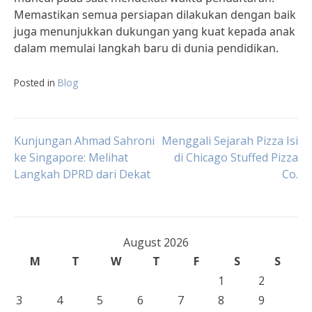
Memastikan semua persiapan dilakukan dengan baik
juga menunjukkan dukungan yang kuat kepada anak
dalam memulai langkah baru di dunia pendidikan.
Posted in
Blog
Post
Kunjungan Ahmad Sahroni
Menggali Sejarah Pizza Isi
ke Singapore: Melihat
di Chicago Stuffed Pizza
Langkah DPRD dari Dekat
Co.
navigation
August 2026
M
T
W
T
F
S
S
1
2
3
4
5
6
7
8
9