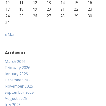
10
11
12
13
14
15
16
17
18
19
20
21
22
23
24
25
26
27
28
29
30
31
« Mar
Archives
March 2026
February 2026
January 2026
December 2025
November 2025
September 2025
August 2025
July 2025