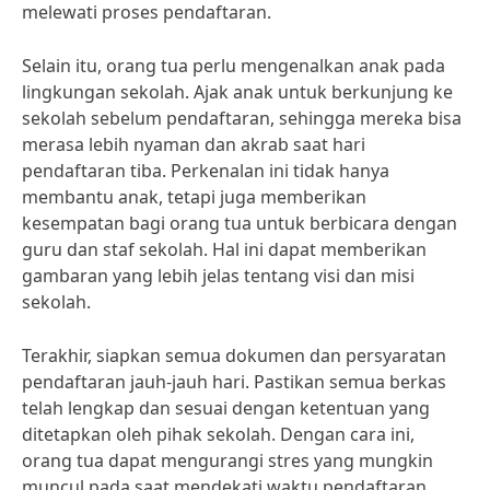
melewati proses pendaftaran.
Selain itu, orang tua perlu mengenalkan anak pada
lingkungan sekolah. Ajak anak untuk berkunjung ke
sekolah sebelum pendaftaran, sehingga mereka bisa
merasa lebih nyaman dan akrab saat hari
pendaftaran tiba. Perkenalan ini tidak hanya
membantu anak, tetapi juga memberikan
kesempatan bagi orang tua untuk berbicara dengan
guru dan staf sekolah. Hal ini dapat memberikan
gambaran yang lebih jelas tentang visi dan misi
sekolah.
Terakhir, siapkan semua dokumen dan persyaratan
pendaftaran jauh-jauh hari. Pastikan semua berkas
telah lengkap dan sesuai dengan ketentuan yang
ditetapkan oleh pihak sekolah. Dengan cara ini,
orang tua dapat mengurangi stres yang mungkin
muncul pada saat mendekati waktu pendaftaran.