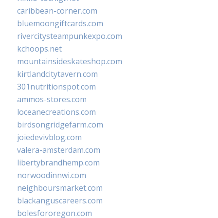
caribbean-corner.com
bluemoongiftcards.com
rivercitysteampunkexpo.com
kchoops.net
mountainsideskateshop.com
kirtlandcitytavern.com
301nutritionspot.com
ammos-stores.com
loceanecreations.com
birdsongridgefarm.com
joiedevivblog.com
valera-amsterdam.com
libertybrandhemp.com
norwoodinnwi.com
neighboursmarket.com
blackanguscareers.com
bolesfororegon.com