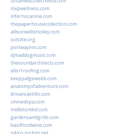
untamedcollectivesd.com
mxpwellness.com
infernocanine.com
thepaperhousecollection.com
allisonwillisholley.com
solslite.org
portwayinn.com
djmaddogmusic.com
thesoundarchitects.com
allin1roofing.com
keepjudgewebb.com
anatomyofadventure.com
drivancastillo.com
cmmedspa.com
midletontkd.com
gardensandgrills.com
basilfoodwine.com
nikko-tochigi.net