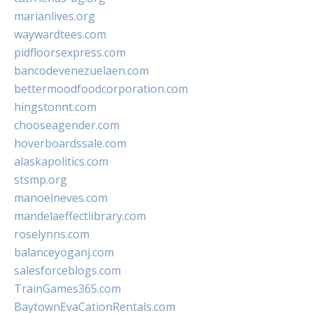
marianlives.org
waywardtees.com
pidfloorsexpress.com
bancodevenezuelaen.com
bettermoodfoodcorporation.com
hingstonnt.com
chooseagender.com
hoverboardssale.com
alaskapolitics.com
stsmp.org
manoelneves.com
mandelaeffectlibrary.com
roselynns.com
balanceyoganj.com
salesforceblogs.com
TrainGames365.com
BaytownEvaCationRentals.com