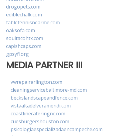
drogopets.com
ediblechalk.com
tabletennisnearme.com
oaksofa.com
soultacohtx.com
capishcaps.com
gpsyfl.org
MEDIA PARTNER III
vwrepairarlington.com
cleaningservicebaltimore-md.com
beckslandscapeandfence.com
vistaaltadelveramendi.com
coastlinecateringnc.com
cuesburgershouston.com
psicologiaespecializadaencampeche.com