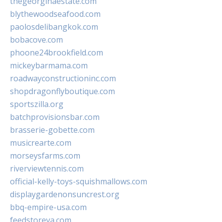
thegeorginaestate.com
blythewoodseafood.com
paolosdelibangkok.com
bobacove.com
phoone24brookfield.com
mickeybarmama.com
roadwayconstructioninc.com
shopdragonflyboutique.com
sportszilla.org
batchprovisionsbar.com
brasserie-gobette.com
musicrearte.com
morseysfarms.com
riverviewtennis.com
official-kelly-toys-squishmallows.com
displaygardenonsuncrest.org
bbq-empire-usa.com
feedstoreva.com