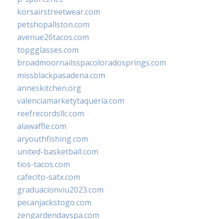
korsairstreetwear.com
petshopallston.com
avenue26tacos.com
topgglasses.com
broadmoornailsspacoloradosprings.com
missblackpasadena.com
anneskitchen.org
valenciamarketytaqueria.com
reefrecordsllc.com
alawaffle.com
aryouthfishing.com
united-basketball.com
tios-tacos.com
cafecito-satx.com
graduacionviu2023.com
pecanjackstogo.com
zengardendayspa.com