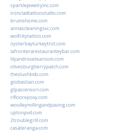
sparklejewelryinc.com
ironcladtattoostudio.com
bruinshome.com
annascleaningsvc.com
wolfcitytattoo.com
oysterbayturkeytrot.com
lafronterarestauranteybar.com
lilyandrosetearoom.com
olivesburgberrypatch.com
theslushkids.com
giobastian.com
glpascensori.com
rifloorepoxy.com
woolleymillingandpaving.com
uptonpvd.com
2troublegrill.com
casateranga.com