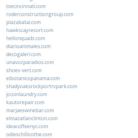
tsecincinnati.com
roderconstructiongroup.com
plazabatai.com
hawkscayresort.com
hellonquads.com
diarioanimales.com
decogaleri.com
unavozparadios.com
shoes-vert.com
elbotanicopanama.com
shadyoaksrockportrvpark.com
jccoinlaundry.com
kautorepair.com
marjaeswinebar.com
elmazatlanclinton.com
ideacoffeenyc.com
odieschillicothe.com