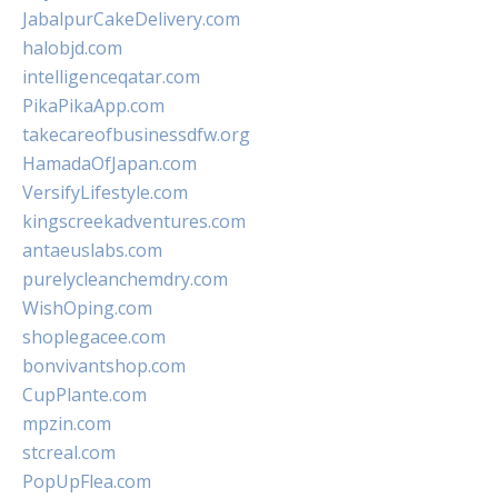
JabalpurCakeDelivery.com
halobjd.com
intelligenceqatar.com
PikaPikaApp.com
takecareofbusinessdfw.org
HamadaOfJapan.com
VersifyLifestyle.com
kingscreekadventures.com
antaeuslabs.com
purelycleanchemdry.com
WishOping.com
shoplegacee.com
bonvivantshop.com
CupPlante.com
mpzin.com
stcreal.com
PopUpFlea.com