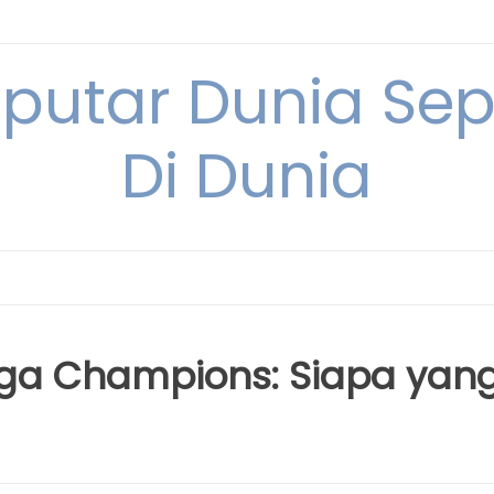
eputar Dunia Sep
Di Dunia
iga Champions: Siapa yan