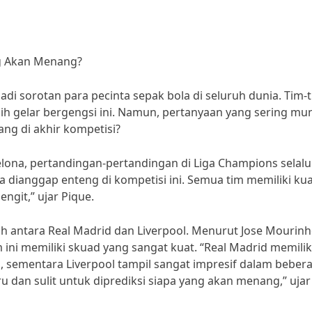
ng Akan Menang?
di sorotan para pecinta sepak bola di seluruh dunia. Tim-
ih gelar bergengsi ini. Namun, pertanyaan yang sering mu
ng di akhir kompetisi?
lona, pertandingan-pertandingan di Liga Champions selalu
a dianggap enteng di kompetisi ini. Semua tim memiliki kua
git,” ujar Pique.
ah antara Real Madrid dan Liverpool. Menurut Jose Mourinh
ini memiliki skuad yang sangat kuat. “Real Madrid memilik
, sementara Liverpool tampil sangat impresif dalam beber
ru dan sulit untuk diprediksi siapa yang akan menang,” ujar