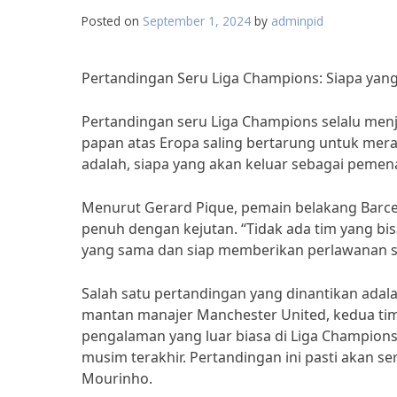
Posted on
September 1, 2024
by
adminpid
Pertandingan Seru Liga Champions: Siapa ya
Pertandingan seru Liga Champions selalu menja
papan atas Eropa saling bertarung untuk mera
adalah, siapa yang akan keluar sebagai pemena
Menurut Gerard Pique, pemain belakang Barce
penuh dengan kejutan. “Tidak ada tim yang bis
yang sama dan siap memberikan perlawanan sen
Salah satu pertandingan yang dinantikan adal
mantan manajer Manchester United, kedua tim 
pengalaman yang luar biasa di Liga Champions
musim terakhir. Pertandingan ini pasti akan se
Mourinho.