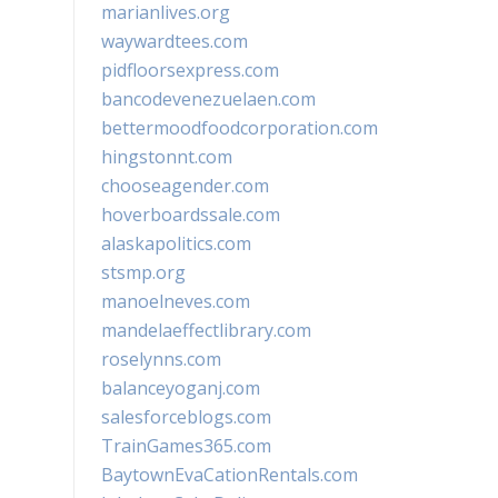
marianlives.org
waywardtees.com
pidfloorsexpress.com
bancodevenezuelaen.com
bettermoodfoodcorporation.com
hingstonnt.com
chooseagender.com
hoverboardssale.com
alaskapolitics.com
stsmp.org
manoelneves.com
mandelaeffectlibrary.com
roselynns.com
balanceyoganj.com
salesforceblogs.com
TrainGames365.com
BaytownEvaCationRentals.com