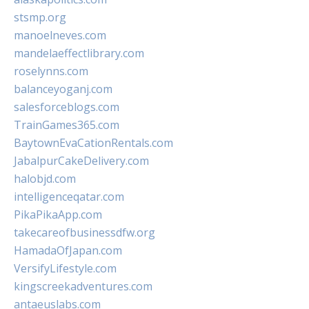
stsmp.org
manoelneves.com
mandelaeffectlibrary.com
roselynns.com
balanceyoganj.com
salesforceblogs.com
TrainGames365.com
BaytownEvaCationRentals.com
JabalpurCakeDelivery.com
halobjd.com
intelligenceqatar.com
PikaPikaApp.com
takecareofbusinessdfw.org
HamadaOfJapan.com
VersifyLifestyle.com
kingscreekadventures.com
antaeuslabs.com