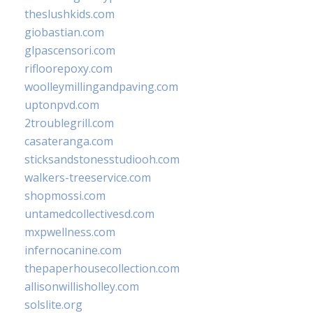
theslushkids.com
giobastian.com
glpascensori.com
rifloorepoxy.com
woolleymillingandpaving.com
uptonpvd.com
2troublegrill.com
casateranga.com
sticksandstonesstudiooh.com
walkers-treeservice.com
shopmossi.com
untamedcollectivesd.com
mxpwellness.com
infernocanine.com
thepaperhousecollection.com
allisonwillisholley.com
solslite.org