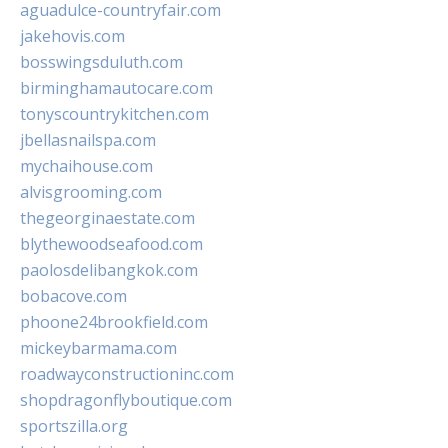
aguadulce-countryfair.com
jakehovis.com
bosswingsduluth.com
birminghamautocare.com
tonyscountrykitchen.com
jbellasnailspa.com
mychaihouse.com
alvisgrooming.com
thegeorginaestate.com
blythewoodseafood.com
paolosdelibangkok.com
bobacove.com
phoone24brookfield.com
mickeybarmama.com
roadwayconstructioninc.com
shopdragonflyboutique.com
sportszilla.org