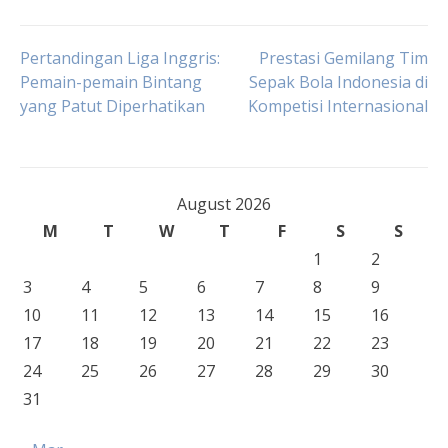
Post
Pertandingan Liga Inggris:
Prestasi Gemilang Tim
Pemain-pemain Bintang
Sepak Bola Indonesia di
yang Patut Diperhatikan
Kompetisi Internasional
navigation
August 2026
M
T
W
T
F
S
S
1
2
3
4
5
6
7
8
9
10
11
12
13
14
15
16
17
18
19
20
21
22
23
24
25
26
27
28
29
30
31