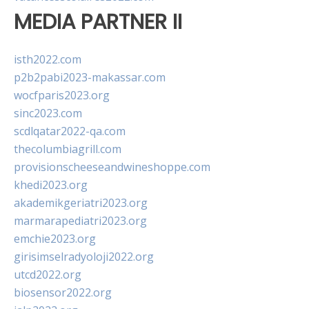
MEDIA PARTNER II
isth2022.com
p2b2pabi2023-makassar.com
wocfparis2023.org
sinc2023.com
scdlqatar2022-qa.com
thecolumbiagrill.com
provisionscheeseandwineshoppe.com
khedi2023.org
akademikgeriatri2023.org
marmarapediatri2023.org
emchie2023.org
girisimselradyoloji2022.org
utcd2022.org
biosensor2022.org