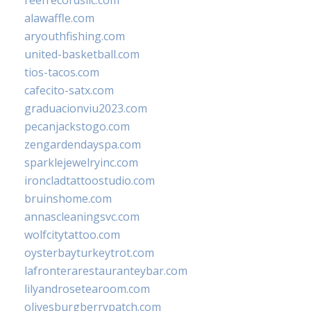
alawaffle.com
aryouthfishing.com
united-basketball.com
tios-tacos.com
cafecito-satx.com
graduacionviu2023.com
pecanjackstogo.com
zengardendayspa.com
sparklejewelryinc.com
ironcladtattoostudio.com
bruinshome.com
annascleaningsvc.com
wolfcitytattoo.com
oysterbayturkeytrot.com
lafronterarestauranteybar.com
lilyandrosetearoom.com
olivesburgberrypatch.com