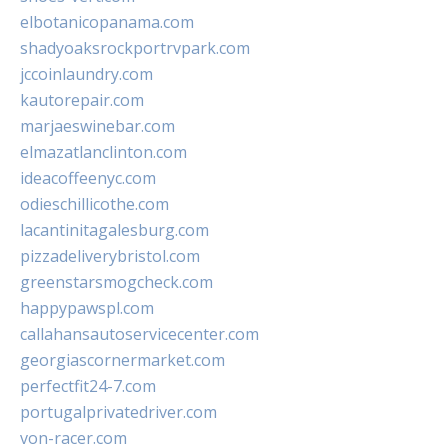
elbotanicopanama.com
shadyoaksrockportrvpark.com
jccoinlaundry.com
kautorepair.com
marjaeswinebar.com
elmazatlanclinton.com
ideacoffeenyc.com
odieschillicothe.com
lacantinitagalesburg.com
pizzadeliverybristol.com
greenstarsmogcheck.com
happypawspl.com
callahansautoservicecenter.com
georgiascornermarket.com
perfectfit24-7.com
portugalprivatedriver.com
von-racer.com