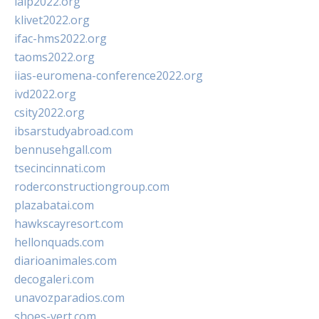
ialp2022.org
klivet2022.org
ifac-hms2022.org
taoms2022.org
iias-euromena-conference2022.org
ivd2022.org
csity2022.org
ibsarstudyabroad.com
bennusehgall.com
tsecincinnati.com
roderconstructiongroup.com
plazabatai.com
hawkscayresort.com
hellonquads.com
diarioanimales.com
decogaleri.com
unavozparadios.com
shoes-vert.com