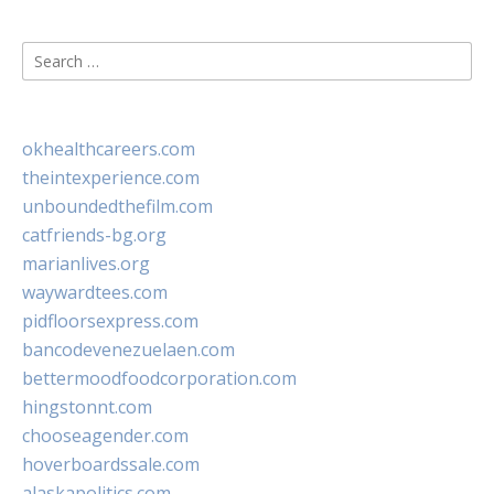
Search
for:
okhealthcareers.com
theintexperience.com
unboundedthefilm.com
catfriends-bg.org
marianlives.org
waywardtees.com
pidfloorsexpress.com
bancodevenezuelaen.com
bettermoodfoodcorporation.com
hingstonnt.com
chooseagender.com
hoverboardssale.com
alaskapolitics.com