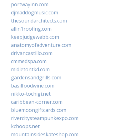
portwayinn.com
djmaddogmusic.com
thesoundarchitects.com
allin1roofing.com
keepjudgewebb.com
anatomyofadventure.com
drivancastillo.com
cmmedspa.com
midletontkd.com
gardensandgrills.com
basilfoodwine.com
nikko-tochigi.net
caribbean-corner.com
bluemoongiftcards.com
rivercitysteampunkexpo.com
kchoops.net
mountainsideskateshop.com