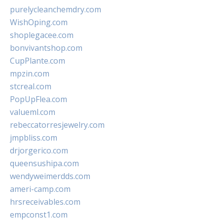
purelycleanchemdry.com
WishOping.com
shoplegacee.com
bonvivantshop.com
CupPlante.com
mpzin.com
stcreal.com
PopUpFlea.com
valueml.com
rebeccatorresjewelry.com
jmpbliss.com
drjorgerico.com
queensushipa.com
wendyweimerdds.com
ameri-camp.com
hrsreceivables.com
empconst1.com