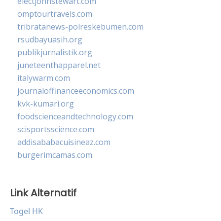
electjohnstewart.com
omptourtravels.com
tribratanews-polreskebumen.com
rsudbayuasih.org
publikjurnalistik.org
juneteenthapparel.net
italywarm.com
journaloffinanceeconomics.com
kvk-kumari.org
foodscienceandtechnology.com
scisportsscience.com
addisababacuisineaz.com
burgerimcamas.com
Link Alternatif
Togel HK