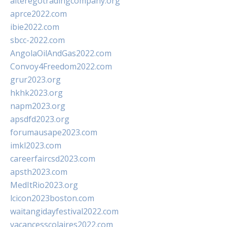
alteregotradingcompany.org
aprce2022.com
ibie2022.com
sbcc-2022.com
AngolaOilAndGas2022.com
Convoy4Freedom2022.com
grur2023.org
hkhk2023.org
napm2023.org
apsdfd2023.org
forumausape2023.com
imkl2023.com
careerfaircsd2023.com
apsth2023.com
MedItRio2023.org
lcicon2023boston.com
waitangidayfestival2022.com
vacancesscolaires2022.com