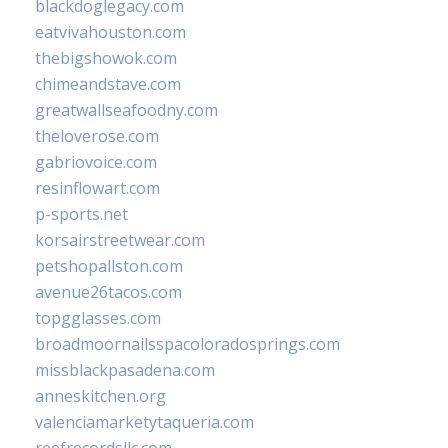
blackdoglegacy.com
eatvivahouston.com
thebigshowok.com
chimeandstave.com
greatwallseafoodny.com
theloverose.com
gabriovoice.com
resinflowart.com
p-sports.net
korsairstreetwear.com
petshopallston.com
avenue26tacos.com
topgglasses.com
broadmoornailsspacoloradosprings.com
missblackpasadena.com
anneskitchen.org
valenciamarketytaqueria.com
reefrecordsllc.com