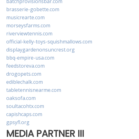
batchprovisionsbar.com
brasserie-gobette.com
musicrearte.com
morseysfarms.com
riverviewtennis.com
official-kelly-toys-squishmallows.com
displaygardenonsuncrest.org
bbq-empire-usa.com
feedstoreva.com
drogopets.com
ediblechalk.com
tabletennisnearme.com
oaksofa.com
soultacohtx.com
capishcaps.com
gpsyfl.org
MEDIA PARTNER III