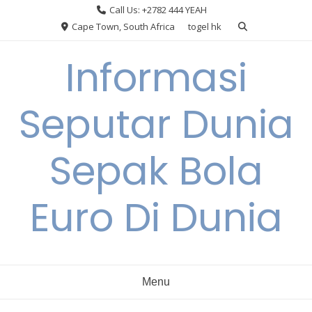
Skip
Call Us: +2782 444 YEAH
to
Cape Town, South Africa
togel hk
content
Informasi
Seputar Dunia
Sepak Bola
Euro Di Dunia
Menu