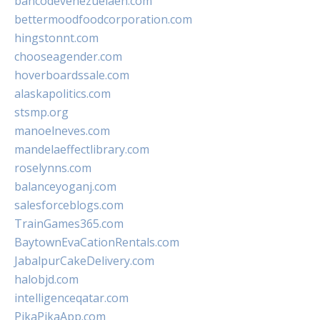
bancodevenezuelaen.com
bettermoodfoodcorporation.com
hingstonnt.com
chooseagender.com
hoverboardssale.com
alaskapolitics.com
stsmp.org
manoelneves.com
mandelaeffectlibrary.com
roselynns.com
balanceyoganj.com
salesforceblogs.com
TrainGames365.com
BaytownEvaCationRentals.com
JabalpurCakeDelivery.com
halobjd.com
intelligenceqatar.com
PikaPikaApp.com