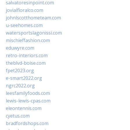
salvatoresinpoint.com
jovialfloralco.com
johnlscotthometeam.com
u-seehomes.com
watersportslagonissi.com
mischieffashion.com
eduwyre.com
retro-interiors.com
theblvd-boise.com
fpet2023.org
e-smart2022.org
ngrc2022.org
leesfamilyfoods.com
lewis-lewis-cpas.com
eleontennis.com
cyetus.com
bradfordshops.com