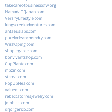
takecareofbusinessdfw.org
HamadaOfJapan.com
VersifyLifestyle.com
kingscreekadventures.com
antaeuslabs.com
purelycleanchemdry.com
WishOping.com
shoplegacee.com
bonvivantshop.com
CupPlante.com
mpzin.com
stcreal.com
PopUpFlea.com
valueml.com
rebeccatorresjewelry.com
jmpbliss.com
drjorgerico.com