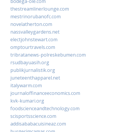
bodega-ole.com
thestreamlinerlounge.com
mestrinorubanofc.com
novelatherton.com
nassvalleygardens.net
electjohnstewart.com
omptourtravels.com
tribratanews-polreskebumen.com
rsudbayuasih.org
publikjurnalistik.org
juneteenthapparel.net
italywarm.com
journaloffinanceeconomics.com
kvk-kumari.org
foodscienceandtechnology.com
scisportsscience.com
addisababacuisineaz.com
burgerimcamas.com