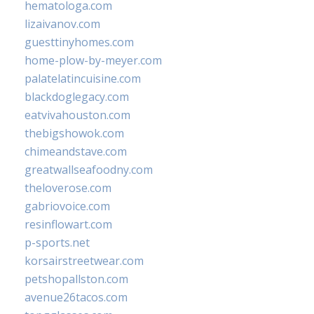
hematologa.com
lizaivanov.com
guesttinyhomes.com
home-plow-by-meyer.com
palatelatincuisine.com
blackdoglegacy.com
eatvivahouston.com
thebigshowok.com
chimeandstave.com
greatwallseafoodny.com
theloverose.com
gabriovoice.com
resinflowart.com
p-sports.net
korsairstreetwear.com
petshopallston.com
avenue26tacos.com