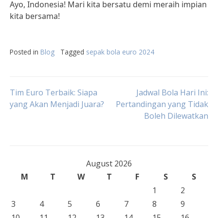
Ayo, Indonesia! Mari kita bersatu demi meraih impian
kita bersama!
Posted in
Blog
Tagged
sepak bola euro 2024
Post
Tim Euro Terbaik: Siapa
Jadwal Bola Hari Ini:
yang Akan Menjadi Juara?
Pertandingan yang Tidak
Boleh Dilewatkan
navigation
August 2026
M
T
W
T
F
S
S
1
2
3
4
5
6
7
8
9
10
11
12
13
14
15
16