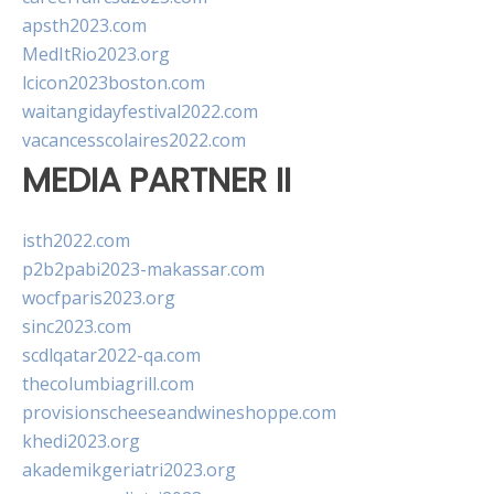
apsth2023.com
MedItRio2023.org
lcicon2023boston.com
waitangidayfestival2022.com
vacancesscolaires2022.com
MEDIA PARTNER II
isth2022.com
p2b2pabi2023-makassar.com
wocfparis2023.org
sinc2023.com
scdlqatar2022-qa.com
thecolumbiagrill.com
provisionscheeseandwineshoppe.com
khedi2023.org
akademikgeriatri2023.org