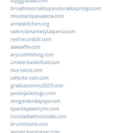
topgglasses.com
broadmoornailsspacoloradosprings.com
missblackpasadena.com
anneskitchen.org
valenciamarketytaqueria.com
reefrecordsllc.com
alawaffle.com
aryouthfishing.com
united-basketball.com
tios-tacos.com
cafecito-satx.com
graduacionviu2023.com
pecanjackstogo.com
zengardendayspa.com
sparklejewelryinc.com
ironcladtattoostudio.com
bruinshome.com
annascleaningsvc.com