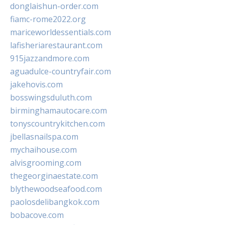
donglaishun-order.com
fiamc-rome2022.org
mariceworldessentials.com
lafisheriarestaurant.com
915jazzandmore.com
aguadulce-countryfair.com
jakehovis.com
bosswingsduluth.com
birminghamautocare.com
tonyscountrykitchen.com
jbellasnailspa.com
mychaihouse.com
alvisgrooming.com
thegeorginaestate.com
blythewoodseafood.com
paolosdelibangkok.com
bobacove.com