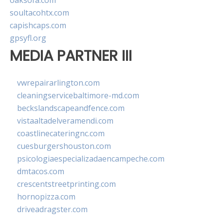
oaksofa.com
soultacohtx.com
capishcaps.com
gpsyfl.org
MEDIA PARTNER III
vwrepairarlington.com
cleaningservicebaltimore-md.com
beckslandscapeandfence.com
vistaaltadelveramendi.com
coastlinecateringnc.com
cuesburgershouston.com
psicologiaespecializadaencampeche.com
dmtacos.com
crescentstreetprinting.com
hornopizza.com
driveadragster.com