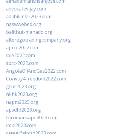
almadenranchsanjose.com
advocatevijay.com
adlibilimler2023.com
naswwebed.org
balithut-manado.org
alteregotradingcompany.org
aprce2022.com
ibie2022.com
sbcc-2022.com
AngolaOilAndGas2022.com
Convoy4Freedom2022.com
grur2023.org
hkhk2023.org
napm2023.org
apsdfd2023.org
forumausape2023.com
imkl2023.com
careerfaircsd2023.com