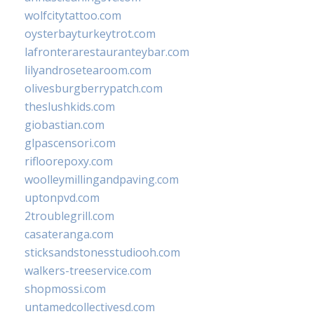
wolfcitytattoo.com
oysterbayturkeytrot.com
lafronterarestauranteybar.com
lilyandrosetearoom.com
olivesburgberrypatch.com
theslushkids.com
giobastian.com
glpascensori.com
rifloorepoxy.com
woolleymillingandpaving.com
uptonpvd.com
2troublegrill.com
casateranga.com
sticksandstonesstudiooh.com
walkers-treeservice.com
shopmossi.com
untamedcollectivesd.com