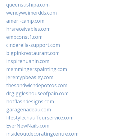
queensushipa.com
wendyweimerdds.com
ameri-camp.com
hrsreceivables.com
empconst1.com
cinderella-support.com
bigpinkrestaurant.com
inspirehuahin.com
memmingerspainting.com
jeremypbeasley.com
thesandwichdepotcos.com
drgiggleshouseofpain.com
hotflashdesigns.com
garagenadeau.com
lifestylechauffeurservice.com
EverNewNails.com
insideoutdecoratingcentre.com