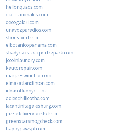
hellonquads.com
diarioanimales.com
decogaleri.com
unavozparadios.com
shoes-vert.com
elbotanicopanama.com
shadyoaksrockportrvpark.com
jccoinlaundry.com
kautorepair.com
marjaeswinebar.com
elmazatlanclinton.com
ideacoffeenyc.com
odieschillicothe.com
lacantinitagalesburg.com
pizzadeliverybristol.com
greenstarsmogcheck.com
happypawspl.com