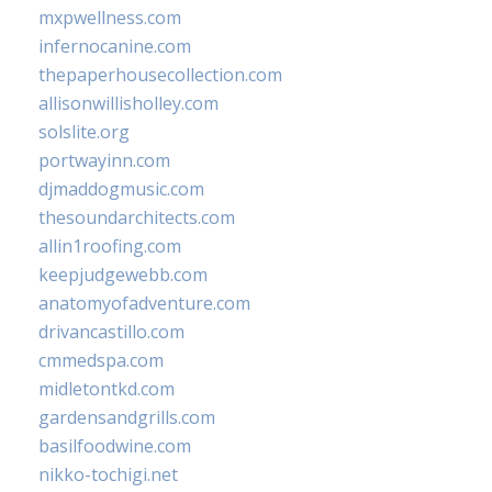
mxpwellness.com
infernocanine.com
thepaperhousecollection.com
allisonwillisholley.com
solslite.org
portwayinn.com
djmaddogmusic.com
thesoundarchitects.com
allin1roofing.com
keepjudgewebb.com
anatomyofadventure.com
drivancastillo.com
cmmedspa.com
midletontkd.com
gardensandgrills.com
basilfoodwine.com
nikko-tochigi.net