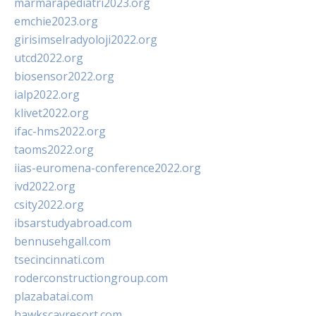
marmarapediatri2023.org
emchie2023.org
girisimselradyoloji2022.org
utcd2022.org
biosensor2022.org
ialp2022.org
klivet2022.org
ifac-hms2022.org
taoms2022.org
iias-euromena-conference2022.org
ivd2022.org
csity2022.org
ibsarstudyabroad.com
bennusehgall.com
tsecincinnati.com
roderconstructiongroup.com
plazabatai.com
hawkscayresort.com