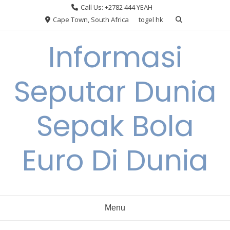
Skip
Call Us: +2782 444 YEAH
to
Cape Town, South Africa
togel hk
content
Informasi
Seputar Dunia
Sepak Bola
Euro Di Dunia
Menu