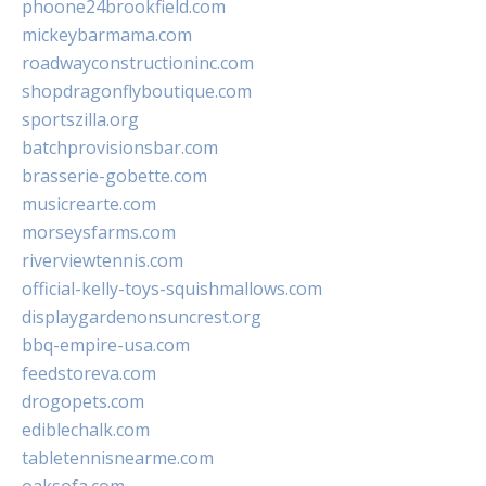
phoone24brookfield.com
mickeybarmama.com
roadwayconstructioninc.com
shopdragonflyboutique.com
sportszilla.org
batchprovisionsbar.com
brasserie-gobette.com
musicrearte.com
morseysfarms.com
riverviewtennis.com
official-kelly-toys-squishmallows.com
displaygardenonsuncrest.org
bbq-empire-usa.com
feedstoreva.com
drogopets.com
ediblechalk.com
tabletennisnearme.com