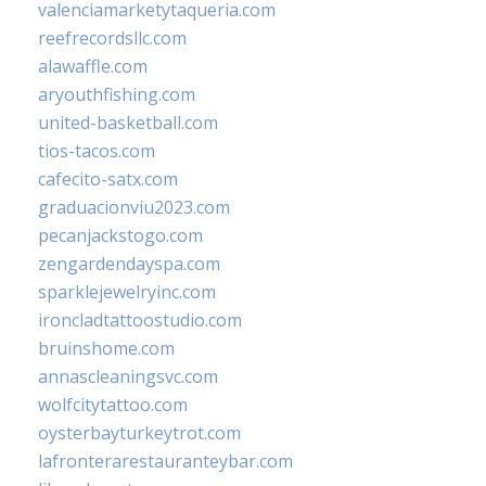
valenciamarketytaqueria.com
reefrecordsllc.com
alawaffle.com
aryouthfishing.com
united-basketball.com
tios-tacos.com
cafecito-satx.com
graduacionviu2023.com
pecanjackstogo.com
zengardendayspa.com
sparklejewelryinc.com
ironcladtattoostudio.com
bruinshome.com
annascleaningsvc.com
wolfcitytattoo.com
oysterbayturkeytrot.com
lafronterarestauranteybar.com