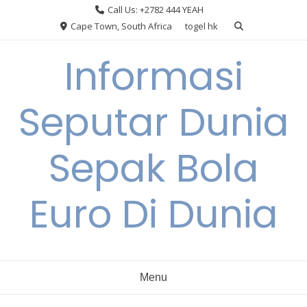
Skip
Call Us: +2782 444 YEAH
to
Cape Town, South Africa
togel hk
content
Informasi
Seputar Dunia
Sepak Bola
Euro Di Dunia
Menu