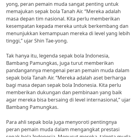
yong, peran pemain muda sangat penting untuk
memajukan sepak bola Tanah Air. “Mereka adalah
masa depan tim nasional. Kita perlu memberikan
kesempatan kepada mereka untuk berkembang dan
menunjukkan kemampuan mereka di level yang lebih
tinggi,” ujar Shin Tae-yong.
Tak hanya itu, legenda sepak bola Indonesia,
Bambang Pamungkas, juga turut memberikan
pandangannya mengenai peran pemain muda dalam
sepak bola Tanah Air. “Mereka adalah aset berharga
bagi masa depan sepak bola Indonesia. Kita perlu
memberikan dukungan dan pembinaan yang baik
agar mereka bisa bersaing di level internasional,” ujar
Bambang Pamungkas.
Para ahli sepak bola juga menyoroti pentingnya
peran pemain muda dalam mengangkat prestasi
sepak bola Indonesia. Menurut mereka, talenta muda