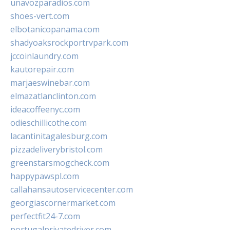
unavozparadios.com
shoes-vert.com
elbotanicopanama.com
shadyoaksrockportrvpark.com
jccoinlaundry.com
kautorepair.com
marjaeswinebar.com
elmazatlanclinton.com
ideacoffeenyc.com
odieschillicothe.com
lacantinitagalesburg.com
pizzadeliverybristol.com
greenstarsmogcheck.com
happypawspl.com
callahansautoservicecenter.com
georgiascornermarket.com
perfectfit24-7.com
portugalprivatedriver.com