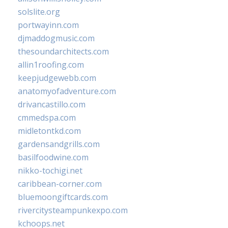
solslite.org
portwayinn.com
djmaddogmusic.com
thesoundarchitects.com
allin1roofing.com
keepjudgewebb.com
anatomyofadventure.com
drivancastillo.com
cmmedspa.com
midletontkd.com
gardensandgrills.com
basilfoodwine.com
nikko-tochigi.net
caribbean-corner.com
bluemoongiftcards.com
rivercitysteampunkexpo.com
kchoops.net