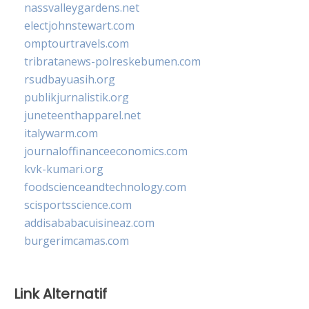
nassvalleygardens.net
electjohnstewart.com
omptourtravels.com
tribratanews-polreskebumen.com
rsudbayuasih.org
publikjurnalistik.org
juneteenthapparel.net
italywarm.com
journaloffinanceeconomics.com
kvk-kumari.org
foodscienceandtechnology.com
scisportsscience.com
addisababacuisineaz.com
burgerimcamas.com
Link Alternatif