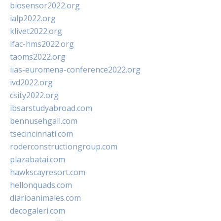
biosensor2022.org
ialp2022.org
klivet2022.org
ifac-hms2022.org
taoms2022.org
iias-euromena-conference2022.org
ivd2022.org
csity2022.org
ibsarstudyabroad.com
bennusehgall.com
tsecincinnati.com
roderconstructiongroup.com
plazabatai.com
hawkscayresort.com
hellonquads.com
diarioanimales.com
decogaleri.com