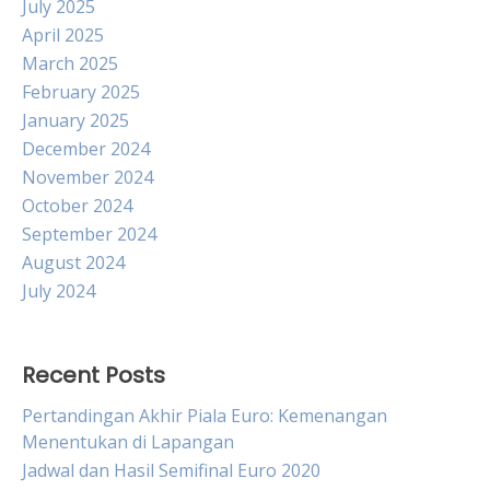
July 2025
April 2025
March 2025
February 2025
January 2025
December 2024
November 2024
October 2024
September 2024
August 2024
July 2024
Recent Posts
Pertandingan Akhir Piala Euro: Kemenangan
Menentukan di Lapangan
Jadwal dan Hasil Semifinal Euro 2020