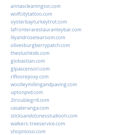
annascleaningsvc.com
wolfcitytattoo.com
oysterbayturkeytrot.com
lafronterarestauranteybar.com
lilyandrosetearoom.com
olivesburgberrypatch.com
theslushkids.com
giobastian.com
glpascensori.com
rifloorepoxy.com
woolleymillingandpaving.com
uptonpvd.com
2troublegrill.com
casateranga.com
sticksandstonesstudiooh.com
walkers-treeservice.com
shopmossi.com