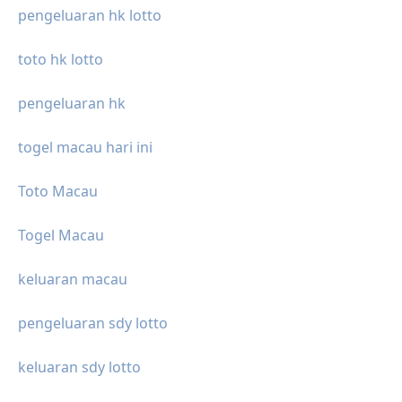
pengeluaran hk lotto
toto hk lotto
pengeluaran hk
togel macau hari ini
Toto Macau
Togel Macau
keluaran macau
pengeluaran sdy lotto
keluaran sdy lotto