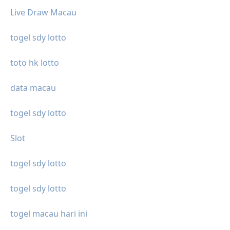
Live Draw Macau
togel sdy lotto
toto hk lotto
data macau
togel sdy lotto
Slot
togel sdy lotto
togel sdy lotto
togel macau hari ini