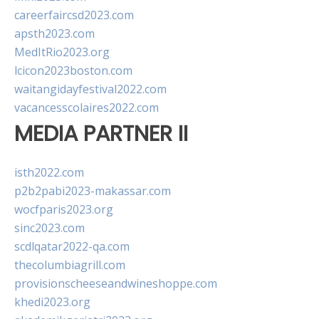
careerfaircsd2023.com
apsth2023.com
MedItRio2023.org
lcicon2023boston.com
waitangidayfestival2022.com
vacancesscolaires2022.com
MEDIA PARTNER II
isth2022.com
p2b2pabi2023-makassar.com
wocfparis2023.org
sinc2023.com
scdlqatar2022-qa.com
thecolumbiagrill.com
provisionscheeseandwineshoppe.com
khedi2023.org