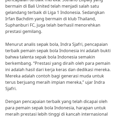
bermain di Bali United telah menjadi salah satu
gelandang terbaik di Liga 1 Indonesia. Sedangkan
Irfan Bachdim yang bermain di klub Thailand,
Suphanburi FC, juga telah berhasil menorehkan
prestasi gemilang.
Menurut analis sepak bola, Indra Sjafri, pencapaian
terbaik pemain sepak bola Indonesia ini adalah bukti
bahwa talenta sepak bola Indonesia semakin
berkembang. “Prestasi yang diraih oleh para pemain
ini adalah hasil dari kerja keras dan dedikasi mereka.
Mereka adalah contoh bagi generasi muda untuk
terus berjuang meraih impian mereka,” ujar Indra
Sjafri.
Dengan pencapaian terbaik yang telah dicapai oleh
para pemain sepak bola Indonesia, harapan untuk
meraih prestasi lebih tinggi di kancah internasional