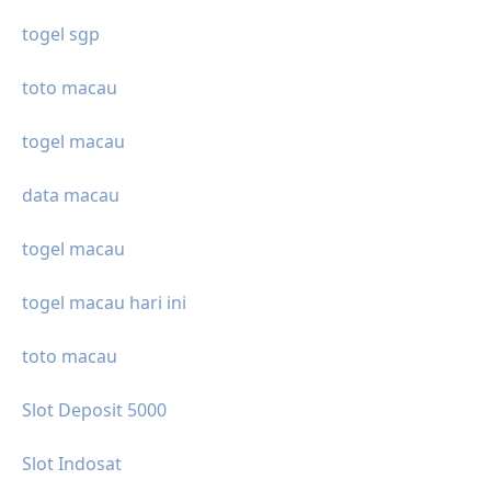
togel sgp
toto macau
togel macau
data macau
togel macau
togel macau hari ini
toto macau
Slot Deposit 5000
Slot Indosat