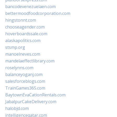
bancodevenezuelaen.com
bettermoodfoodcorporation.com
hingstonnt.com
chooseagender.com
hoverboardssale.com
alaskapolitics.com
stsmp.org
manoelneves.com
mandelaeffectlibrary.com
roselynns.com
balanceyoganj.com
salesforceblogs.com
TrainGames365.com
BaytownEvaCationRentals.com
JabalpurCakeDelivery.com
halobjd.com
intelligenceqatar.com