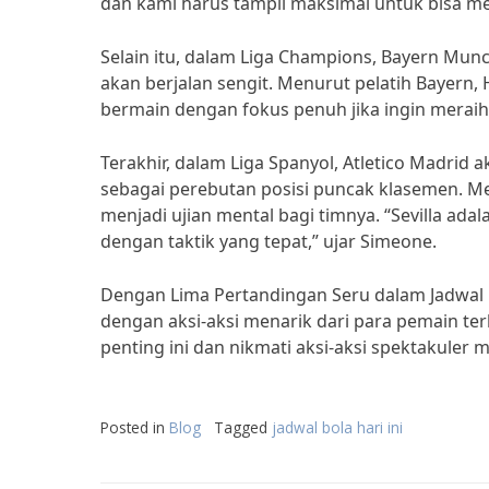
dan kami harus tampil maksimal untuk bisa me
Selain itu, dalam Liga Champions, Bayern Mu
akan berjalan sengit. Menurut pelatih Bayern, 
bermain dengan fokus penuh jika ingin meraih 
Terakhir, dalam Liga Spanyol, Atletico Madrid
sebagai perebutan posisi puncak klasemen. Men
menjadi ujian mental bagi timnya. “Sevilla a
dengan taktik yang tepat,” ujar Simeone.
Dengan Lima Pertandingan Seru dalam Jadwal B
dengan aksi-aksi menarik dari para pemain te
penting ini dan nikmati aksi-aksi spektakuler 
Posted in
Blog
Tagged
jadwal bola hari ini