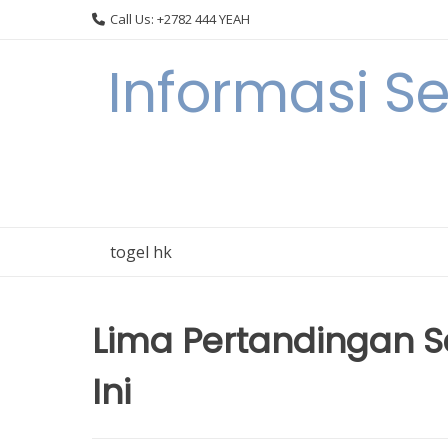
Skip
Call Us: +2782 444 YEAH
to
content
Informasi S
togel hk
Lima Pertandingan S
Ini