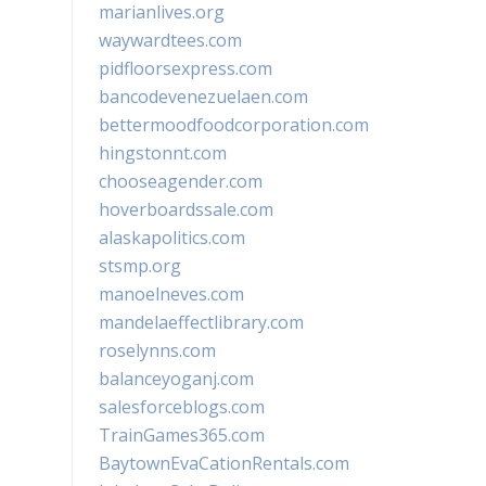
marianlives.org
waywardtees.com
pidfloorsexpress.com
bancodevenezuelaen.com
bettermoodfoodcorporation.com
hingstonnt.com
chooseagender.com
hoverboardssale.com
alaskapolitics.com
stsmp.org
manoelneves.com
mandelaeffectlibrary.com
roselynns.com
balanceyoganj.com
salesforceblogs.com
TrainGames365.com
BaytownEvaCationRentals.com