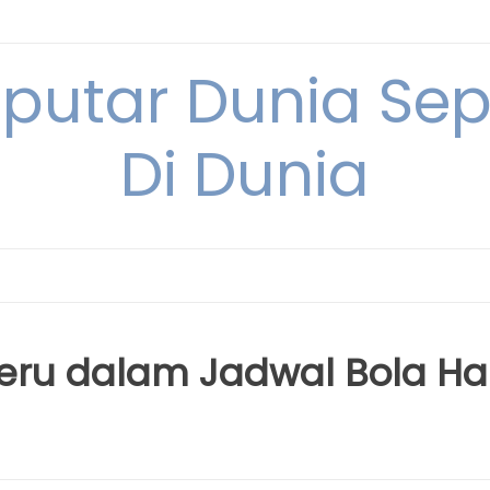
eputar Dunia Sep
Di Dunia
eru dalam Jadwal Bola Ha