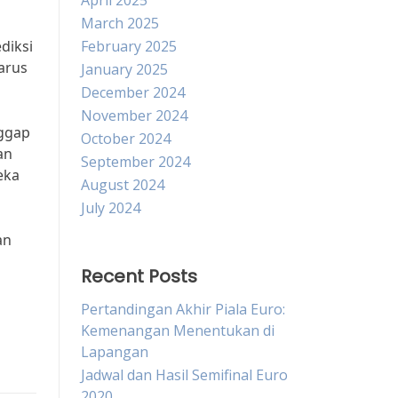
April 2025
March 2025
diksi
February 2025
harus
January 2025
December 2024
November 2024
nggap
October 2024
an
September 2024
eka
August 2024
July 2024
an
Recent Posts
Pertandingan Akhir Piala Euro:
Kemenangan Menentukan di
Lapangan
Jadwal dan Hasil Semifinal Euro
2020