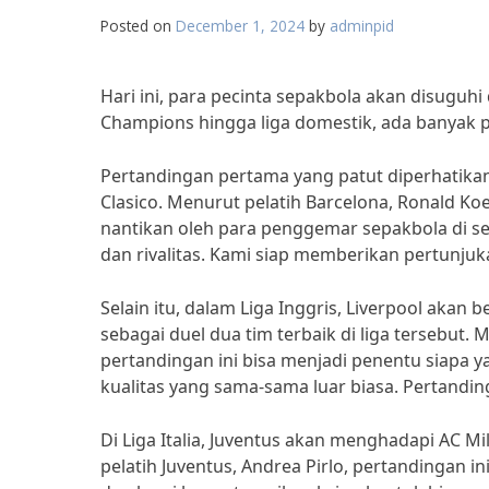
Posted on
December 1, 2024
by
adminpid
Hari ini, para pecinta sepakbola akan disuguh
Champions hingga liga domestik, ada banyak 
Pertandingan pertama yang patut diperhatikan
Clasico. Menurut pelatih Barcelona, Ronald Ko
nantikan oleh para penggemar sepakbola di se
dan rivalitas. Kami siap memberikan pertunjuk
Selain itu, dalam Liga Inggris, Liverpool akan
sebagai duel dua tim terbaik di liga tersebut.
pertandingan ini bisa menjadi penentu siapa ya
kualitas yang sama-sama luar biasa. Pertandin
Di Liga Italia, Juventus akan menghadapi AC M
pelatih Juventus, Andrea Pirlo, pertandingan in