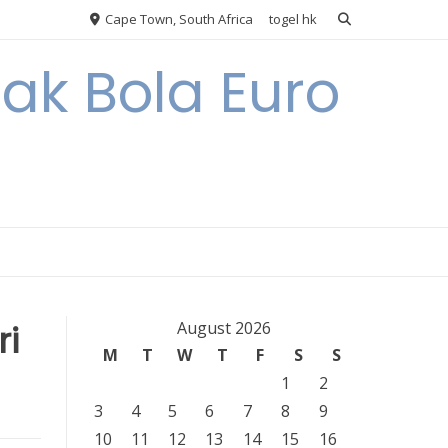
Cape Town, South Africa
togel hk
ak Bola Euro
ri
August 2026
M
T
W
T
F
S
S
1
2
3
4
5
6
7
8
9
10
11
12
13
14
15
16