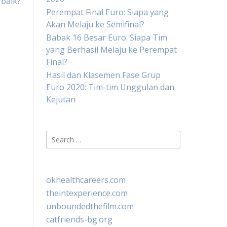
baik?
Perempat Final Euro: Siapa yang
Akan Melaju ke Semifinal?
Babak 16 Besar Euro: Siapa Tim
yang Berhasil Melaju ke Perempat
Final?
Hasil dan Klasemen Fase Grup
Euro 2020: Tim-tim Unggulan dan
Kejutan
Search
for:
okhealthcareers.com
theintexperience.com
unboundedthefilm.com
catfriends-bg.org