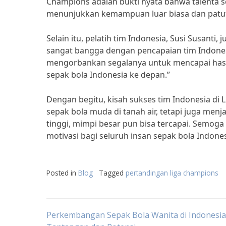
Champions adalah bukti nyata bahwa talenta s
menunjukkan kemampuan luar biasa dan patut m
Selain itu, pelatih tim Indonesia, Susi Susanti
sangat bangga dengan pencapaian tim Indonesi
mengorbankan segalanya untuk mencapai hasil
sepak bola Indonesia ke depan.”
Dengan begitu, kisah sukses tim Indonesia di 
sepak bola muda di tanah air, tetapi juga men
tinggi, mimpi besar pun bisa tercapai. Semoga 
motivasi bagi seluruh insan sepak bola Indones
Posted in
Blog
Tagged
pertandingan liga champions
Post
Perkembangan Sepak Bola Wanita di Indonesia