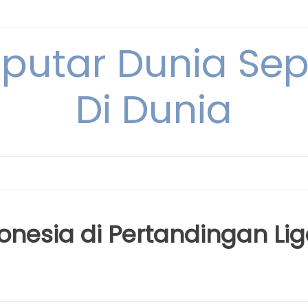
eputar Dunia Sep
Di Dunia
onesia di Pertandingan Li