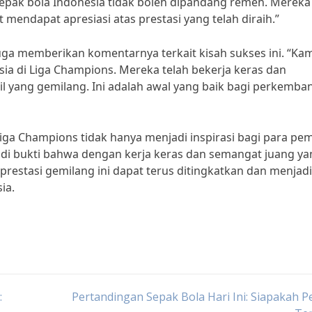
epak bola Indonesia tidak boleh dipandang remeh. Mereka 
endapat apresiasi atas prestasi yang telah diraih.”
, juga memberikan komentarnya terkait kisah sukses ini. “Ka
a di Liga Champions. Mereka telah bekerja keras dan
 yang gemilang. Ini adalah awal yang baik bagi perkemba
Liga Champions tidak hanya menjadi inspirasi bagi para pe
jadi bukti bahwa dengan kerja keras dan semangat juang y
prestasi gemilang ini dapat terus ditingkatkan dan menjadi
ia.
:
Pertandingan Sepak Bola Hari Ini: Siapakah 