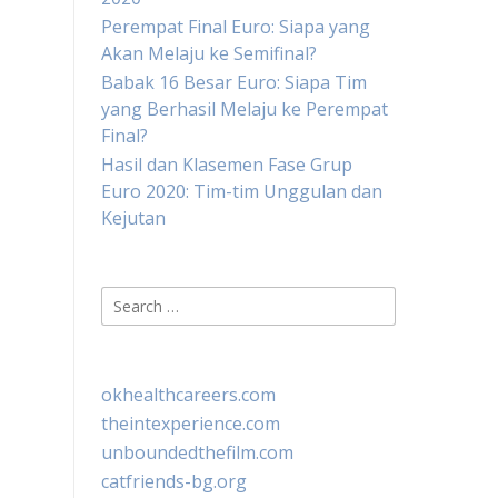
Perempat Final Euro: Siapa yang
Akan Melaju ke Semifinal?
Babak 16 Besar Euro: Siapa Tim
yang Berhasil Melaju ke Perempat
Final?
Hasil dan Klasemen Fase Grup
Euro 2020: Tim-tim Unggulan dan
Kejutan
Search
for:
okhealthcareers.com
theintexperience.com
unboundedthefilm.com
catfriends-bg.org