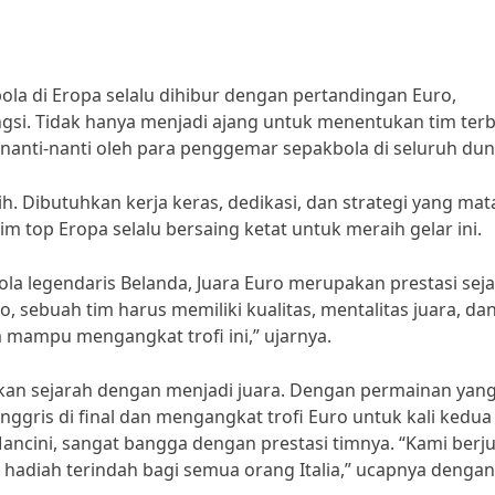
bola di Eropa selalu dihibur dengan pertandingan Euro,
gsi. Tidak hanya menjadi ajang untuk menentukan tim terb
nanti-nanti oleh para penggemar sepakbola di seluruh dun
ih. Dibutuhkan kerja keras, dedikasi, dan strategi yang ma
tim top Eropa selalu bersaing ketat untuk meraih gelar ini.
 legendaris Belanda, Juara Euro merupakan prestasi seja
o, sebuah tim harus memiliki kualitas, mentalitas juara, da
m mampu mengangkat trofi ini,” ujarnya.
ehkan sejarah dengan menjadi juara. Dengan permainan yan
 Inggris di final dan mengangkat trofi Euro untuk kali kedua
 Mancini, sangat bangga dengan prestasi timnya. “Kami berj
h hadiah terindah bagi semua orang Italia,” ucapnya dengan