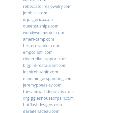
rebeccatorresjewelry.com
jmpbliss.com
drjorgerico.com
queensushipa.com
wendyweimerdds.com
ameri-camp.com
hrsreceivables.com
empconst1.com
cinderella-support.com
bigpinkrestaurant.com
inspirehuahin.com
memmingerspainting.com
jeremypbeasley.com
thesandwichdepotcos.com
drgiggleshouseofpain.com
hotflashdesigns.com
garagenadeau.com