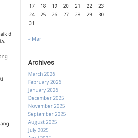
17
18
19
20
21
22
23
24
25
26
27
28
29
30
31
aik di
« Mar
ia.
tang
Archives
March 2026
ti
February 2026
n
January 2026
December 2025
November 2025
g
September 2025
August 2025
uang
July 2025