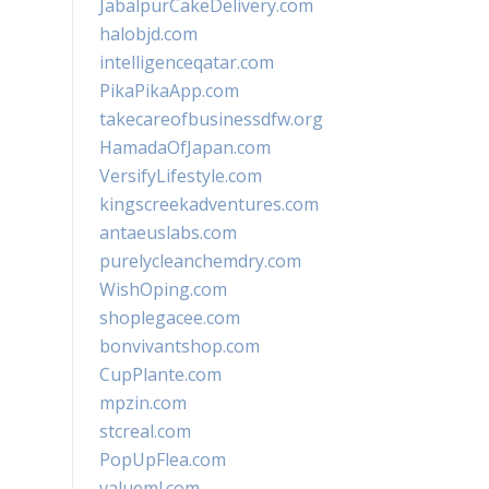
JabalpurCakeDelivery.com
halobjd.com
intelligenceqatar.com
PikaPikaApp.com
takecareofbusinessdfw.org
HamadaOfJapan.com
VersifyLifestyle.com
kingscreekadventures.com
antaeuslabs.com
purelycleanchemdry.com
WishOping.com
shoplegacee.com
bonvivantshop.com
CupPlante.com
mpzin.com
stcreal.com
PopUpFlea.com
valueml.com