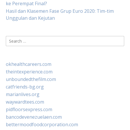
ke Perempat Final?
Hasil dan Klasemen Fase Grup Euro 2020: Tim-tim
Unggulan dan Kejutan
Search
for:
okhealthcareers.com
theintexperience.com
unboundedthefilm.com
catfriends-bg.org
marianlives.org
waywardtees.com
pidfloorsexpress.com
bancodevenezuelaen.com
bettermoodfoodcorporation.com