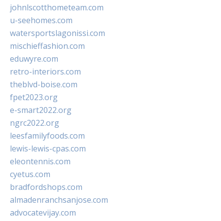
johnlscotthometeam.com
u-seehomes.com
watersportslagonissi.com
mischieffashion.com
eduwyre.com
retro-interiors.com
theblvd-boise.com
fpet2023.org
e-smart2022.org
ngrc2022.org
leesfamilyfoods.com
lewis-lewis-cpas.com
eleontennis.com
cyetus.com
bradfordshops.com
almadenranchsanjose.com
advocatevijay.com