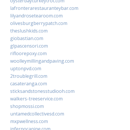
oysterbayturkeytrot.com
lafronterarestauranteybar.com
lilyandrosetearoom.com
olivesburgberrypatch.com
theslushkids.com
giobastian.com
glpascensori.com
rifloorepoxy.com
woolleymillingandpaving.com
uptonpvd.com
2troublegrill.com
casateranga.com
sticksandstonesstudiooh.com
walkers-treeservice.com
shopmossi.com
untamedcollectivesd.com
mxpwellness.com
infernocanine.com