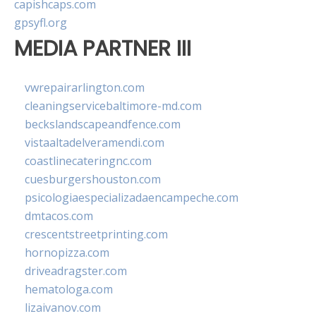
capishcaps.com
gpsyfl.org
MEDIA PARTNER III
vwrepairarlington.com
cleaningservicebaltimore-md.com
beckslandscapeandfence.com
vistaaltadelveramendi.com
coastlinecateringnc.com
cuesburgershouston.com
psicologiaespecializadaencampeche.com
dmtacos.com
crescentstreetprinting.com
hornopizza.com
driveadragster.com
hematologa.com
lizaivanov.com