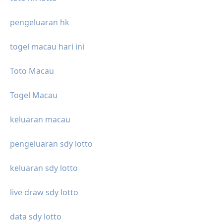
pengeluaran hk
togel macau hari ini
Toto Macau
Togel Macau
keluaran macau
pengeluaran sdy lotto
keluaran sdy lotto
live draw sdy lotto
data sdy lotto