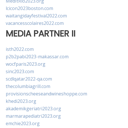
MedItRio2023.org
lcicon2023boston.com
waitangidayfestival2022.com
vacancesscolaires2022.com
MEDIA PARTNER II
isth2022.com
p2b2pabi2023-makassar.com
wocfparis2023.org
sinc2023.com
scdlqatar2022-qa.com
thecolumbiagrill.com
provisionscheeseandwineshoppe.com
khedi2023.org
akademikgeriatri2023.org
marmarapediatri2023.org
emchie2023.org