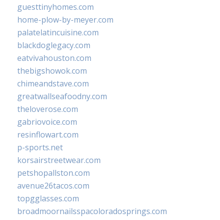
guesttinyhomes.com
home-plow-by-meyer.com
palatelatincuisine.com
blackdoglegacy.com
eatvivahouston.com
thebigshowok.com
chimeandstave.com
greatwallseafoodny.com
theloverose.com
gabriovoice.com
resinflowart.com
p-sports.net
korsairstreetwear.com
petshopallston.com
avenue26tacos.com
topgglasses.com
broadmoornailsspacoloradosprings.com