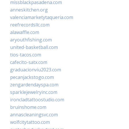
missblackpasadena.com
anneskitchen.org
valenciamarketytaqueria.com
reefrecordsllc.com
alawaffle.com
aryouthfishing.com
united-basketball.com
tios-tacos.com
cafecito-satx.com
graduacionviu2023.com
pecanjackstogo.com
zengardendayspa.com
sparklejewelryinc.com
ironcladtattoostudio.com
bruinshome.com
annascleaningsvc.com
wolfcitytattoo.com