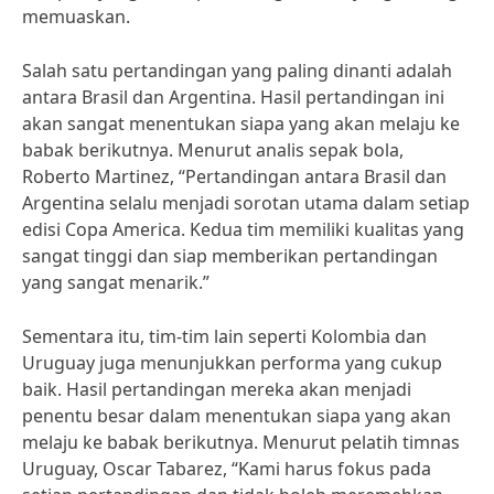
memuaskan.
Salah satu pertandingan yang paling dinanti adalah
antara Brasil dan Argentina. Hasil pertandingan ini
akan sangat menentukan siapa yang akan melaju ke
babak berikutnya. Menurut analis sepak bola,
Roberto Martinez, “Pertandingan antara Brasil dan
Argentina selalu menjadi sorotan utama dalam setiap
edisi Copa America. Kedua tim memiliki kualitas yang
sangat tinggi dan siap memberikan pertandingan
yang sangat menarik.”
Sementara itu, tim-tim lain seperti Kolombia dan
Uruguay juga menunjukkan performa yang cukup
baik. Hasil pertandingan mereka akan menjadi
penentu besar dalam menentukan siapa yang akan
melaju ke babak berikutnya. Menurut pelatih timnas
Uruguay, Oscar Tabarez, “Kami harus fokus pada