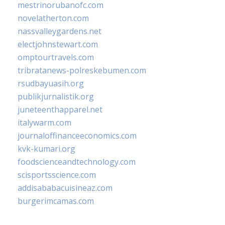
mestrinorubanofc.com
novelatherton.com
nassvalleygardens.net
electjohnstewart.com
omptourtravels.com
tribratanews-polreskebumen.com
rsudbayuasih.org
publikjurnalistik.org
juneteenthapparel.net
italywarm.com
journaloffinanceeconomics.com
kvk-kumari.org
foodscienceandtechnology.com
scisportsscience.com
addisababacuisineaz.com
burgerimcamas.com