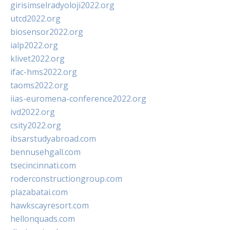
girisimselradyoloji2022.org
utcd2022.org
biosensor2022.org
ialp2022.org
klivet2022.org
ifac-hms2022.org
taoms2022.org
iias-euromena-conference2022.org
ivd2022.org
csity2022.org
ibsarstudyabroad.com
bennusehgall.com
tsecincinnati.com
roderconstructiongroup.com
plazabatai.com
hawkscayresort.com
hellonquads.com