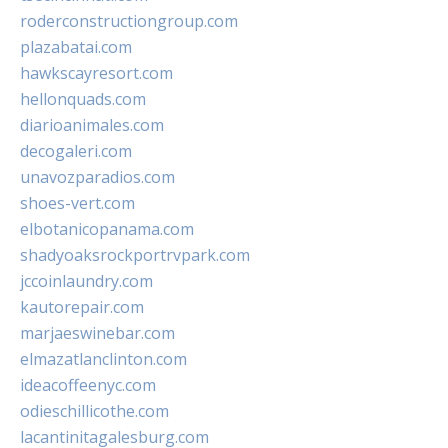
roderconstructiongroup.com
plazabatai.com
hawkscayresort.com
hellonquads.com
diarioanimales.com
decogaleri.com
unavozparadios.com
shoes-vert.com
elbotanicopanama.com
shadyoaksrockportrvpark.com
jccoinlaundry.com
kautorepair.com
marjaeswinebar.com
elmazatlanclinton.com
ideacoffeenyc.com
odieschillicothe.com
lacantinitagalesburg.com