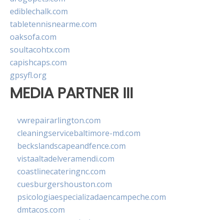
ediblechalk.com
tabletennisnearme.com
oaksofa.com
soultacohtx.com
capishcaps.com
gpsyfl.org
MEDIA PARTNER III
vwrepairarlington.com
cleaningservicebaltimore-md.com
beckslandscapeandfence.com
vistaaltadelveramendi.com
coastlinecateringnc.com
cuesburgershouston.com
psicologiaespecializadaencampeche.com
dmtacos.com