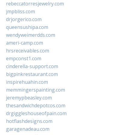
rebeccatorresjewelry.com
jmpbliss.com
drjorgerico.com
queensushipa.com
wendyweimerdds.com
ameri-camp.com
hrsreceivables.com
empconst1.com
cinderella-support.com
bigpinkrestaurant.com
inspirehuahin.com
memmingerspainting.com
jeremypbeasley.com
thesandwichdepotcos.com
drgiggleshouseofpain.com
hotflashdesigns.com
garagenadeau.com