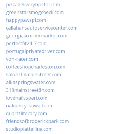
pizzadeliverybristol.com
greenstarsmogcheck.com
happypawspl.com
callahansautoservicecenter.com
georgiascornermarket.com
perfectfit24-7.com
portugalprivatedriver.com
von-racer.com
coffeeshopcharleston.com
salon104mainstreet.com
alkaspringswater.com
318mainstreet8h.com
lovenailsspari.com
oakberry-kuwait.com
quartzliterary.com
friendsofbroderickpark.com
studiopiattellina.com