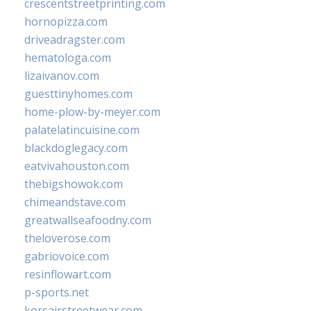
crescentstreetprinting.com
hornopizza.com
driveadragster.com
hematologa.com
lizaivanov.com
guesttinyhomes.com
home-plow-by-meyer.com
palatelatincuisine.com
blackdoglegacy.com
eatvivahouston.com
thebigshowok.com
chimeandstave.com
greatwallseafoodny.com
theloverose.com
gabriovoice.com
resinflowart.com
p-sports.net
korsairstreetwear.com