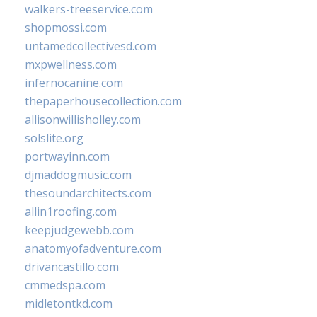
walkers-treeservice.com
shopmossi.com
untamedcollectivesd.com
mxpwellness.com
infernocanine.com
thepaperhousecollection.com
allisonwillisholley.com
solslite.org
portwayinn.com
djmaddogmusic.com
thesoundarchitects.com
allin1roofing.com
keepjudgewebb.com
anatomyofadventure.com
drivancastillo.com
cmmedspa.com
midletontkd.com