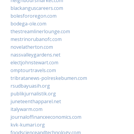
neighboursmarket.com
blackanguscareers.com
bolesfororegon.com
bodega-ole.com
thestreamlinerlounge.com
mestrinorubanofc.com
novelatherton.com
nassvalleygardens.net
electjohnstewart.com
omptourtravels.com
tribratanews-polreskebumen.com
rsudbayuasih.org
publikjurnalistik.org
juneteenthapparel.net
italywarm.com
journaloffinanceeconomics.com
kvk-kumari.org
foodscienceandtechnology.com