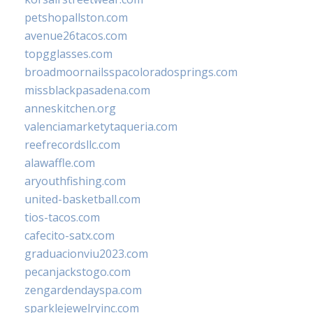
petshopallston.com
avenue26tacos.com
topgglasses.com
broadmoornailsspacoloradosprings.com
missblackpasadena.com
anneskitchen.org
valenciamarketytaqueria.com
reefrecordsllc.com
alawaffle.com
aryouthfishing.com
united-basketball.com
tios-tacos.com
cafecito-satx.com
graduacionviu2023.com
pecanjackstogo.com
zengardendayspa.com
sparklejewelryinc.com