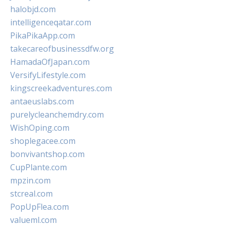
halobjd.com
intelligenceqatar.com
PikaPikaApp.com
takecareofbusinessdfw.org
HamadaOfJapan.com
VersifyLifestyle.com
kingscreekadventures.com
antaeuslabs.com
purelycleanchemdry.com
WishOping.com
shoplegacee.com
bonvivantshop.com
CupPlante.com
mpzin.com
stcreal.com
PopUpFlea.com
valueml.com