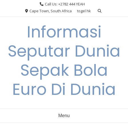
Skip
Call Us: +2782 444 YEAH
to
Cape Town, South Africa
togel hk
content
Informasi
Seputar Dunia
Sepak Bola
Euro Di Dunia
Menu