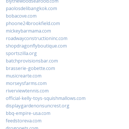
blythewoodseafood.com
paolosdelibangkok.com
bobacove.com
phoone24brookfield.com
mickeybarmama.com
roadwayconstructioninc.com
shopdragonflyboutique.com
sportszilla.org
batchprovisionsbar.com
brasserie-gobette.com
musicrearte.com
morseysfarms.com
riverviewtennis.com
official-kelly-toys-squishmallows.com
displaygardenonsuncrest.org
bbq-empire-usa.com
feedstoreva.com
drogopets.com