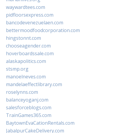
waywardtees.com
pidfloorsexpress.com
bancodevenezuelaen.com
bettermoodfoodcorporation.com
hingstonnt.com
chooseagender.com
hoverboardssale.com
alaskapolitics.com
stsmp.org
manoelneves.com
mandelaeffectlibrary.com
roselynns.com
balanceyoganj.com
salesforceblogs.com
TrainGames365.com
BaytownEvaCationRentals.com
JabalpurCakeDelivery.com