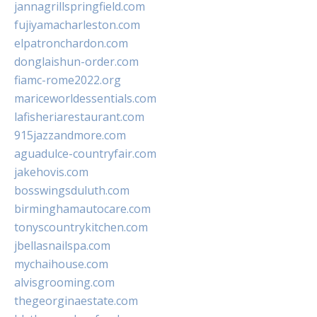
jannagrillspringfield.com
fujiyamacharleston.com
elpatronchardon.com
donglaishun-order.com
fiamc-rome2022.org
mariceworldessentials.com
lafisheriarestaurant.com
915jazzandmore.com
aguadulce-countryfair.com
jakehovis.com
bosswingsduluth.com
birminghamautocare.com
tonyscountrykitchen.com
jbellasnailspa.com
mychaihouse.com
alvisgrooming.com
thegeorginaestate.com