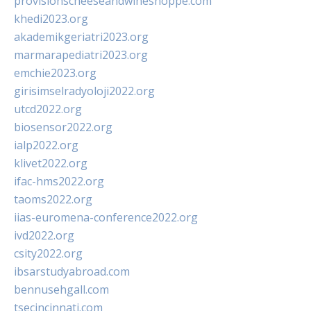
provisionscheeseandwineshoppe.com
khedi2023.org
akademikgeriatri2023.org
marmarapediatri2023.org
emchie2023.org
girisimselradyoloji2022.org
utcd2022.org
biosensor2022.org
ialp2022.org
klivet2022.org
ifac-hms2022.org
taoms2022.org
iias-euromena-conference2022.org
ivd2022.org
csity2022.org
ibsarstudyabroad.com
bennusehgall.com
tsecincinnati.com