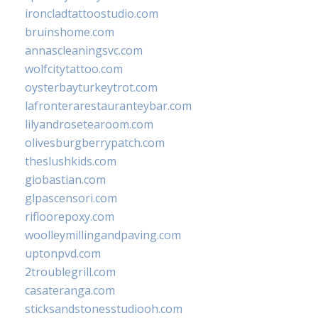
ironcladtattoostudio.com
bruinshome.com
annascleaningsvc.com
wolfcitytattoo.com
oysterbayturkeytrot.com
lafronterarestauranteybar.com
lilyandrosetearoom.com
olivesburgberrypatch.com
theslushkids.com
giobastian.com
glpascensori.com
rifloorepoxy.com
woolleymillingandpaving.com
uptonpvd.com
2troublegrill.com
casateranga.com
sticksandstonesstudiooh.com