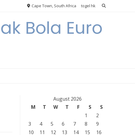
Cape Town, South Africa
togel hk
ak Bola Euro
August 2026
M
T
W
T
F
S
S
1
2
3
4
5
6
7
8
9
10
11
12
13
14
15
16