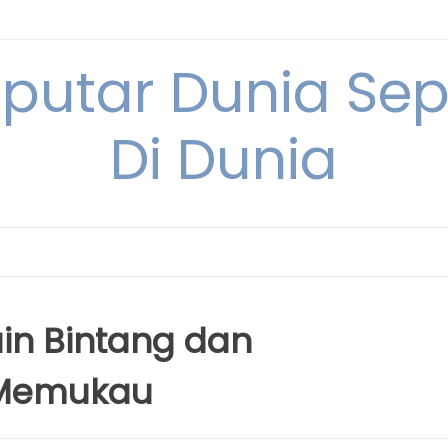
eputar Dunia Sep
Di Dunia
in Bintang dan
Memukau