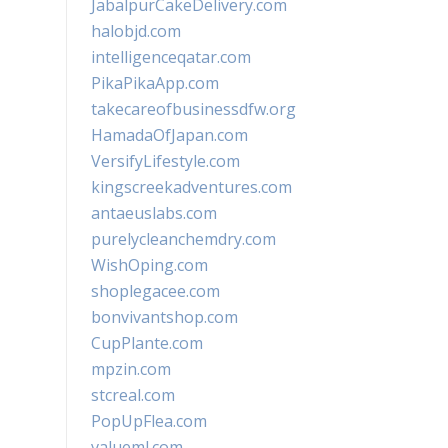
JabalpurCakeDelivery.com
halobjd.com
intelligenceqatar.com
PikaPikaApp.com
takecareofbusinessdfw.org
HamadaOfJapan.com
VersifyLifestyle.com
kingscreekadventures.com
antaeuslabs.com
purelycleanchemdry.com
WishOping.com
shoplegacee.com
bonvivantshop.com
CupPlante.com
mpzin.com
stcreal.com
PopUpFlea.com
valueml.com