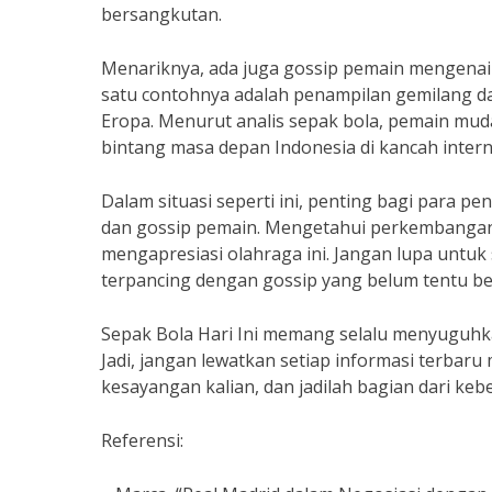
bersangkutan.
Menariknya, ada juga gossip pemain mengenai 
satu contohnya adalah penampilan gemilang dar
Eropa. Menurut analis sepak bola, pemain muda
bintang masa depan Indonesia di kancah intern
Dalam situasi seperti ini, penting bagi para p
dan gossip pemain. Mengetahui perkembangan 
mengapresiasi olahraga ini. Jangan lupa untuk
terpancing dengan gossip yang belum tentu be
Sepak Bola Hari Ini memang selalu menyuguhka
Jadi, jangan lewatkan setiap informasi terba
kesayangan kalian, dan jadilah bagian dari ke
Referensi: