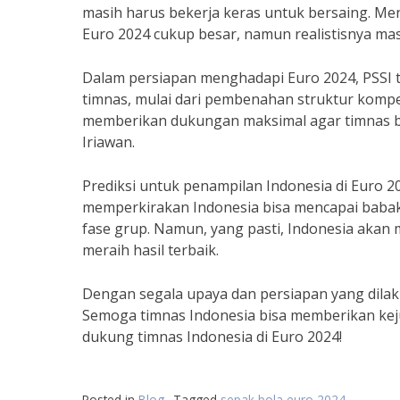
masih harus bekerja keras untuk bersaing. Men
Euro 2024 cukup besar, namun realistisnya masi
Dalam persiapan menghadapi Euro 2024, PSSI 
timnas, mulai dari pembenahan struktur kompet
memberikan dukungan maksimal agar timnas bis
Iriawan.
Prediksi untuk penampilan Indonesia di Euro 
memperkirakan Indonesia bisa mencapai babak 
fase grup. Namun, yang pasti, Indonesia akan
meraih hasil terbaik.
Dengan segala upaya dan persiapan yang dilak
Semoga timnas Indonesia bisa memberikan kej
dukung timnas Indonesia di Euro 2024!
Posted in
Blog
Tagged
sepak bola euro 2024