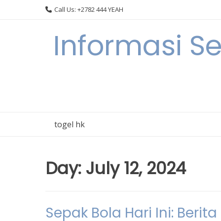
Skip
Call Us: +2782 444 YEAH
to
content
Informasi S
togel hk
Day:
July 12, 2024
Sepak Bola Hari Ini: Berit