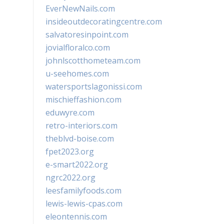
EverNewNails.com
insideoutdecoratingcentre.com
salvatoresinpoint.com
jovialfloralco.com
johnlscotthometeam.com
u-seehomes.com
watersportslagonissi.com
mischieffashion.com
eduwyre.com
retro-interiors.com
theblvd-boise.com
fpet2023.org
e-smart2022.org
ngrc2022.org
leesfamilyfoods.com
lewis-lewis-cpas.com
eleontennis.com