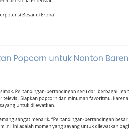
 Pemain Muda Potensial”
erpotensi Besar di Eropa”
apkan Popcorn untuk Nonton Bare
disimak. Pertandingan-pertandingan seru dari berbagai liga 
r televisi. Siapkan popcorn dan minuman favoritmu, karena
sayang untuk dilewatkan.
 memang sangat menarik. “Pertandingan-pertandingan besar 
m ini. Ini adalah momen yang sayang untuk dilewatkan bagi