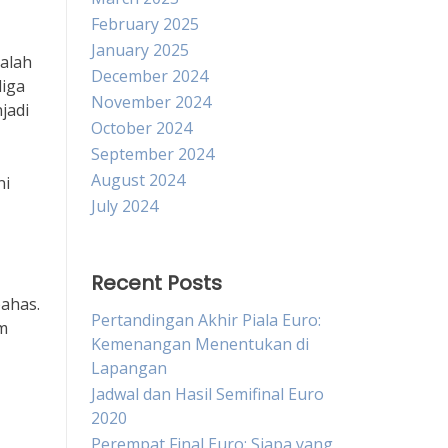
February 2025
January 2025
alah
December 2024
liga
November 2024
jadi
October 2024
September 2024
August 2024
ni
July 2024
Recent Posts
bahas.
Pertandingan Akhir Piala Euro:
im
Kemenangan Menentukan di
Lapangan
Jadwal dan Hasil Semifinal Euro
2020
Perempat Final Euro: Siapa yang