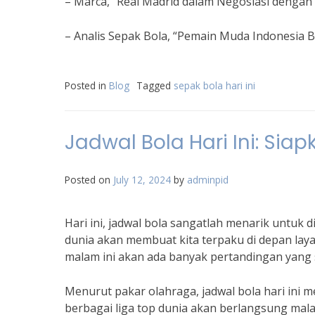
– Marca, “Real Madrid dalam Negosiasi dengan
– Analis Sepak Bola, “Pemain Muda Indonesia B
Posted in
Blog
Tagged
sepak bola hari ini
Jadwal Bola Hari Ini: Si
Posted on
July 12, 2024
by
adminpid
Hari ini, jadwal bola sangatlah menarik untuk 
dunia akan membuat kita terpaku di depan laya
malam ini akan ada banyak pertandingan yang 
Menurut pakar olahraga, jadwal bola hari ini
berbagai liga top dunia akan berlangsung mala