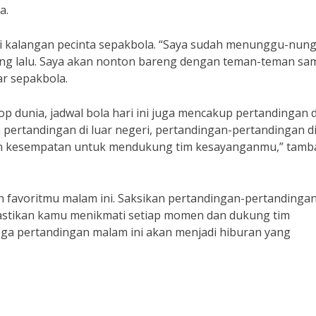
a.
t di kalangan pecinta sepakbola. “Saya sudah menunggu-nun
ang lalu. Saya akan nonton bareng dengan teman-teman sam
r sepakbola.
p dunia, jadwal bola hari ini juga mencakup pertandingan d
ya pertandingan di luar negeri, pertandingan-pertandingan di
tkan kesempatan untuk mendukung tim kesayanganmu,” tamb
n favoritmu malam ini. Saksikan pertandingan-pertandinga
 Pastikan kamu menikmati setiap momen dan dukung tim
 pertandingan malam ini akan menjadi hiburan yang