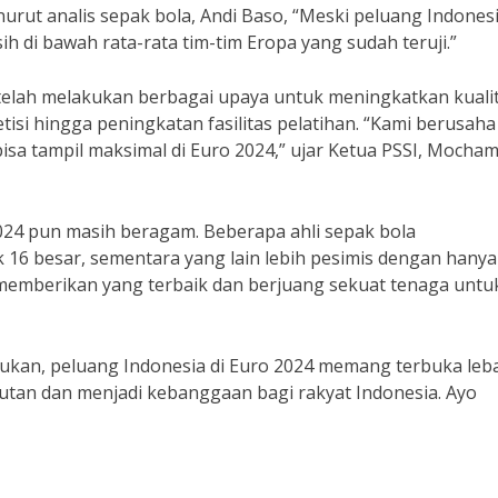
urut analis sepak bola, Andi Baso, “Meski peluang Indonesi
h di bawah rata-rata tim-tim Eropa yang sudah teruji.”
telah melakukan berbagai upaya untuk meningkatkan kuali
isi hingga peningkatan fasilitas pelatihan. “Kami berusaha
a tampil maksimal di Euro 2024,” ujar Ketua PSSI, Mocha
2024 pun masih beragam. Beberapa ahli sepak bola
16 besar, sementara yang lain lebih pesimis dengan hanya 
 memberikan yang terbaik dan berjuang sekuat tenaga untu
ukan, peluang Indonesia di Euro 2024 memang terbuka leba
utan dan menjadi kebanggaan bagi rakyat Indonesia. Ayo