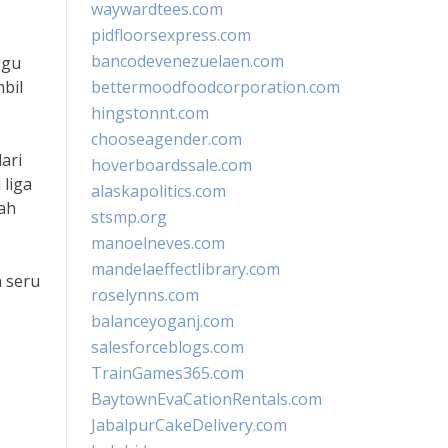
waywardtees.com
pidfloorsexpress.com
bancodevenezuelaen.com
ggu
bil
bettermoodfoodcorporation.com
hingstonnt.com
chooseagender.com
ari
hoverboardssale.com
 liga
alaskapolitics.com
ah
stsmp.org
manoelneves.com
mandelaeffectlibrary.com
n seru
roselynns.com
balanceyoganj.com
salesforceblogs.com
TrainGames365.com
BaytownEvaCationRentals.com
JabalpurCakeDelivery.com