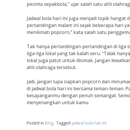
pecinta sepakbola,” ujar salah satu ahli olahrag
Jadwal bola hari ini juga menjadi topik hanga
pertandingan malam ini sejak beberapa hari y
menikmati popcorn,” kata salah satu penggema
Tak hanya pertandingan-pertandingan di liga to
liga-liga lokal yang tak kalah seru. “Tidak han
lokal juga patut untuk disimak. Jangan lewa
ahli olahraga tersebut.
Jadi, jangan lupa siapkan popcorn dan minuma
di jadwal bola hari ini bersama teman-teman.
kesayanganmu dengan penuh semangat. Semoga
menyenangkan untuk kamu.
Posted in
Blog
Tagged
jadwal bola hari ini