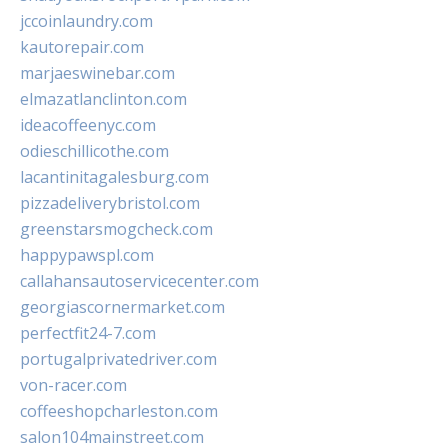
jccoinlaundry.com
kautorepair.com
marjaeswinebar.com
elmazatlanclinton.com
ideacoffeenyc.com
odieschillicothe.com
lacantinitagalesburg.com
pizzadeliverybristol.com
greenstarsmogcheck.com
happypawspl.com
callahansautoservicecenter.com
georgiascornermarket.com
perfectfit24-7.com
portugalprivatedriver.com
von-racer.com
coffeeshopcharleston.com
salon104mainstreet.com