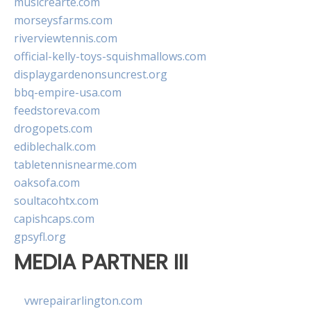
musicrearte.com
morseysfarms.com
riverviewtennis.com
official-kelly-toys-squishmallows.com
displaygardenonsuncrest.org
bbq-empire-usa.com
feedstoreva.com
drogopets.com
ediblechalk.com
tabletennisnearme.com
oaksofa.com
soultacohtx.com
capishcaps.com
gpsyfl.org
MEDIA PARTNER III
vwrepairarlington.com