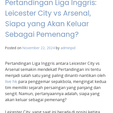
Pertandingan Liga Inggris:
Leicester City vs Arsenal,
Siapa yang Akan Keluar
Sebagai Pemenang?
Posted on
November 22, 2024
by
adminpid
Pertandingan Liga Inggris antara Leicester City vs
Arsenal semakin mendekat! Pertandingan ini tentu
menjadi salah satu yang paling dinanti-nantikan oleh
live hk
para penggemar sepakbola, mengingat kedua
tim memiliki sejarah persaingan yang panjang dan
sengit. Namun, pertanyaannya adalah, siapa yang
akan keluar sebagai pemenang?
Leicester City, yang saat ini berada di posisi ketiga