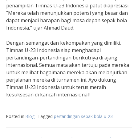
penampilan Timnas U-23 Indonesia patut diapresiasi.
“Mereka telah menunjukkan potensi yang besar dan
dapat menjadi harapan bagi masa depan sepak bola
Indonesia,” ujar Ahmad Daud.
Dengan semangat dan kekompakan yang dimiliki,
Timnas U-23 Indonesia siap menghadapi
pertandingan-pertandingan berikutnya di ajang
internasional. Semua mata akan tertuju pada mereka
untuk melihat bagaimana mereka akan melanjutkan
perjalanan mereka di turnamen ini. Ayo dukung
Timnas U-23 Indonesia untuk terus meraih
kesuksesan di kancah internasional!
Posted in
Blog
Tagged
pertandingan sepak bola u-23