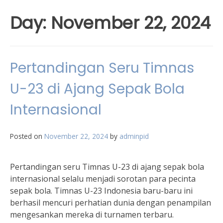
Day:
November 22, 2024
Pertandingan Seru Timnas
U-23 di Ajang Sepak Bola
Internasional
Posted on
November 22, 2024
by
adminpid
Pertandingan seru Timnas U-23 di ajang sepak bola
internasional selalu menjadi sorotan para pecinta
sepak bola. Timnas U-23 Indonesia baru-baru ini
berhasil mencuri perhatian dunia dengan penampilan
mengesankan mereka di turnamen terbaru.