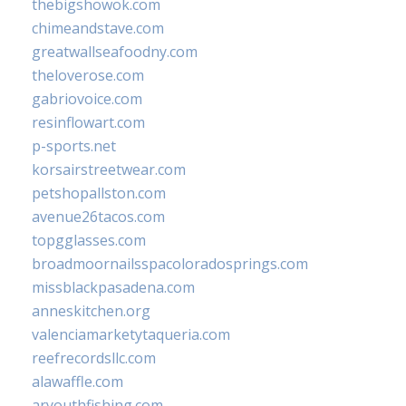
thebigshowok.com
chimeandstave.com
greatwallseafoodny.com
theloverose.com
gabriovoice.com
resinflowart.com
p-sports.net
korsairstreetwear.com
petshopallston.com
avenue26tacos.com
topgglasses.com
broadmoornailsspacoloradosprings.com
missblackpasadena.com
anneskitchen.org
valenciamarketytaqueria.com
reefrecordsllc.com
alawaffle.com
aryouthfishing.com