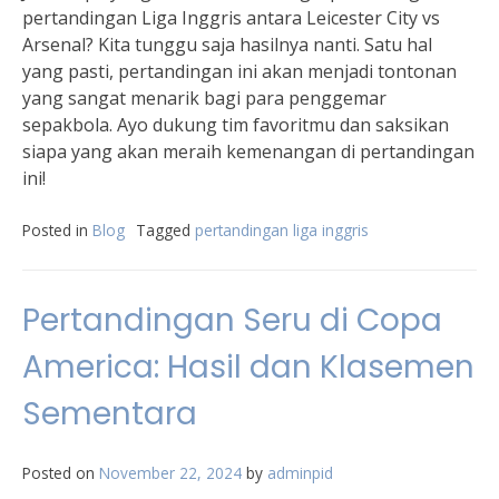
pertandingan Liga Inggris antara Leicester City vs
Arsenal? Kita tunggu saja hasilnya nanti. Satu hal
yang pasti, pertandingan ini akan menjadi tontonan
yang sangat menarik bagi para penggemar
sepakbola. Ayo dukung tim favoritmu dan saksikan
siapa yang akan meraih kemenangan di pertandingan
ini!
Posted in
Blog
Tagged
pertandingan liga inggris
Pertandingan Seru di Copa
America: Hasil dan Klasemen
Sementara
Posted on
November 22, 2024
by
adminpid