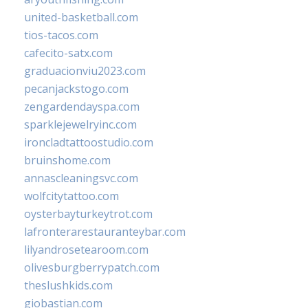
united-basketball.com
tios-tacos.com
cafecito-satx.com
graduacionviu2023.com
pecanjackstogo.com
zengardendayspa.com
sparklejewelryinc.com
ironcladtattoostudio.com
bruinshome.com
annascleaningsvc.com
wolfcitytattoo.com
oysterbayturkeytrot.com
lafronterarestauranteybar.com
lilyandrosetearoom.com
olivesburgberrypatch.com
theslushkids.com
giobastian.com