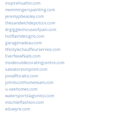
inspirehuahin.com
memmingerspainting.com
jeremypbeasley.com
thesandwichdepotcos.com
drgiggleshouseofpain.com
hotflashdesigns.com
garagenadeau.com
lifestylechauffeurservice.com
EverNewNails.com
insideoutdecoratingcentre.com
salvatoresinpoint.com
jovialfloralco.com
johnlscotthometeam.com
u-seehomes.com
watersportslagonissi.com
mischieffashion.com
eduwyre.com