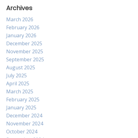
Archives
March 2026
February 2026
January 2026
December 2025
November 2025
September 2025
August 2025
July 2025
April 2025
March 2025
February 2025
January 2025
December 2024
November 2024
October 2024