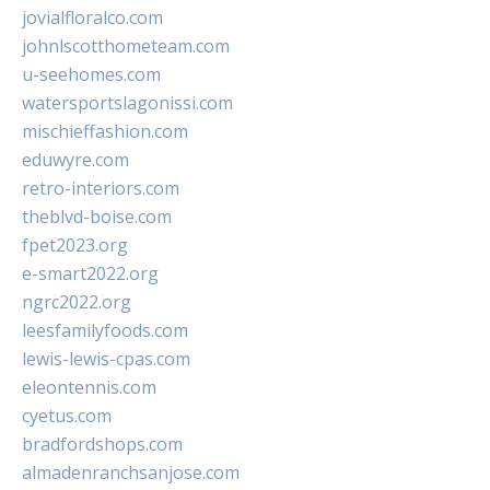
jovialfloralco.com
johnlscotthometeam.com
u-seehomes.com
watersportslagonissi.com
mischieffashion.com
eduwyre.com
retro-interiors.com
theblvd-boise.com
fpet2023.org
e-smart2022.org
ngrc2022.org
leesfamilyfoods.com
lewis-lewis-cpas.com
eleontennis.com
cyetus.com
bradfordshops.com
almadenranchsanjose.com