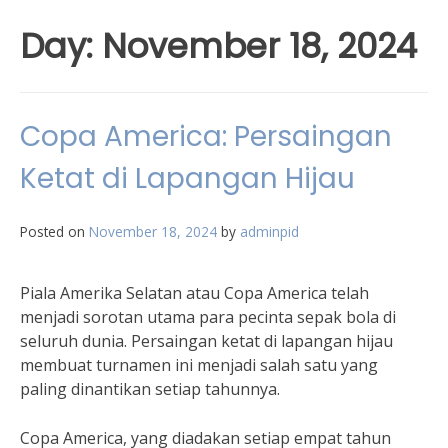
Day:
November 18, 2024
Copa America: Persaingan
Ketat di Lapangan Hijau
Posted on
November 18, 2024
by
adminpid
Piala Amerika Selatan atau Copa America telah
menjadi sorotan utama para pecinta sepak bola di
seluruh dunia. Persaingan ketat di lapangan hijau
membuat turnamen ini menjadi salah satu yang
paling dinantikan setiap tahunnya.
Copa America, yang diadakan setiap empat tahun