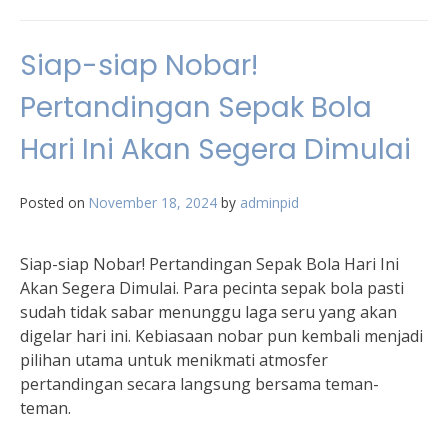
Siap-siap Nobar!
Pertandingan Sepak Bola
Hari Ini Akan Segera Dimulai
Posted on
November 18, 2024
by
adminpid
Siap-siap Nobar! Pertandingan Sepak Bola Hari Ini
Akan Segera Dimulai. Para pecinta sepak bola pasti
sudah tidak sabar menunggu laga seru yang akan
digelar hari ini. Kebiasaan nobar pun kembali menjadi
pilihan utama untuk menikmati atmosfer
pertandingan secara langsung bersama teman-
teman.