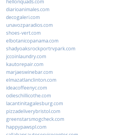
hellonquads.com
diarioanimales.com
decogaleri.com
unavozparadios.com
shoes-vert.com
elbotanicopanama.com
shadyoaksrockportrvpark.com
jccoinlaundry.com
kautorepair.com
marjaeswinebar.com
elmazatlanclinton.com
ideacoffeenyc.com
odieschillicothe.com
lacantinitagalesburg.com
pizzadeliverybristol.com
greenstarsmogcheck.com
happypawspl.com
callahansautoservicecenter.com