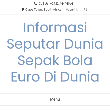
Skip
Call Us: +2782 444 YEAH
to
Cape Town, South Africa
togel hk
content
Informasi
Seputar Dunia
Sepak Bola
Euro Di Dunia
Menu