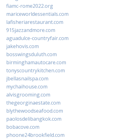
fiamc-rome2022.org
mariceworldessentials.com
lafisheriarestaurant.com
915jazzandmore.com
aguadulce-countryfair.com
jakehovis.com
bosswingsduluth.com
birminghamautocare.com
tonyscountrykitchen.com
jbellasnailspa.com
mychaihouse.com
alvisgrooming.com
thegeorginaestate.com
blythewoodseafood.com
paolosdelibangkok.com
bobacove.com
phoone24brookfield.com