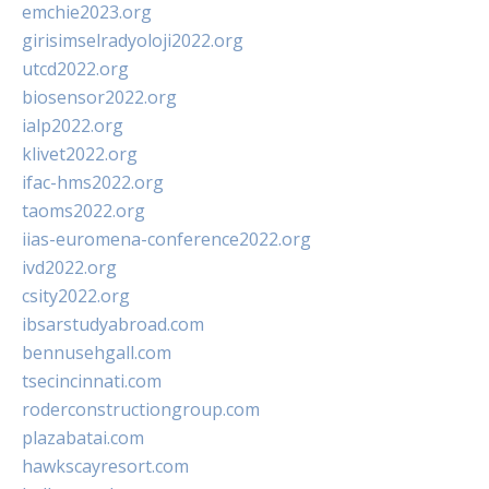
emchie2023.org
girisimselradyoloji2022.org
utcd2022.org
biosensor2022.org
ialp2022.org
klivet2022.org
ifac-hms2022.org
taoms2022.org
iias-euromena-conference2022.org
ivd2022.org
csity2022.org
ibsarstudyabroad.com
bennusehgall.com
tsecincinnati.com
roderconstructiongroup.com
plazabatai.com
hawkscayresort.com