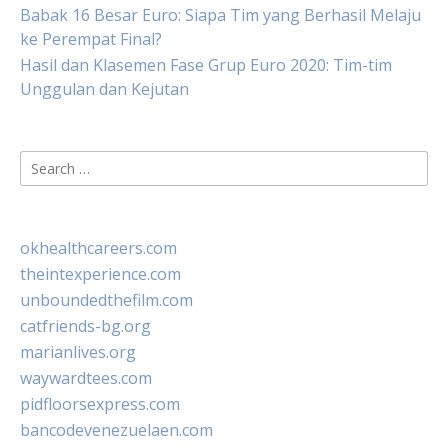
Babak 16 Besar Euro: Siapa Tim yang Berhasil Melaju
ke Perempat Final?
Hasil dan Klasemen Fase Grup Euro 2020: Tim-tim
Unggulan dan Kejutan
Search
for:
okhealthcareers.com
theintexperience.com
unboundedthefilm.com
catfriends-bg.org
marianlives.org
waywardtees.com
pidfloorsexpress.com
bancodevenezuelaen.com