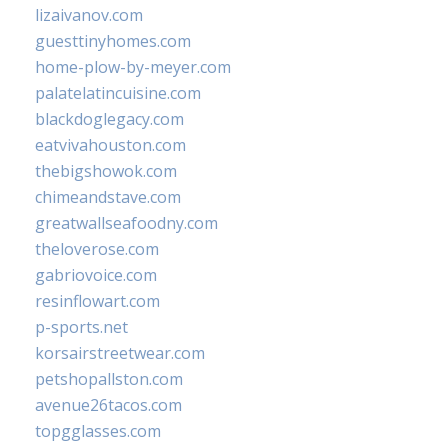
lizaivanov.com
guesttinyhomes.com
home-plow-by-meyer.com
palatelatincuisine.com
blackdoglegacy.com
eatvivahouston.com
thebigshowok.com
chimeandstave.com
greatwallseafoodny.com
theloverose.com
gabriovoice.com
resinflowart.com
p-sports.net
korsairstreetwear.com
petshopallston.com
avenue26tacos.com
topgglasses.com