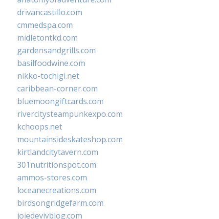
drivancastillo.com
cmmedspa.com
midletontkd.com
gardensandgrills.com
basilfoodwine.com
nikko-tochigi.net
caribbean-corner.com
bluemoongiftcards.com
rivercitysteampunkexpo.com
kchoops.net
mountainsideskateshop.com
kirtlandcitytavern.com
301nutritionspot.com
ammos-stores.com
loceanecreations.com
birdsongridgefarm.com
joiedevivblog.com