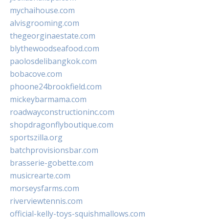
mychaihouse.com
alvisgrooming.com
thegeorginaestate.com
blythewoodseafood.com
paolosdelibangkok.com
bobacove.com
phoone24brookfield.com
mickeybarmama.com
roadwayconstructioninc.com
shopdragonflyboutique.com
sportszilla.org
batchprovisionsbar.com
brasserie-gobette.com
musicrearte.com
morseysfarms.com
riverviewtennis.com
official-kelly-toys-squishmallows.com