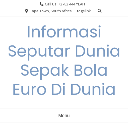
Skip
Call Us: +2782 444 YEAH
to
Cape Town, South Africa
togel hk
content
Informasi
Seputar Dunia
Sepak Bola
Euro Di Dunia
Menu