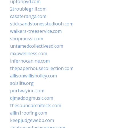
uptonpvd.com
2troublegrill.com
casateranga.com
sticksandstonesstudiooh.com
walkers-treeservice.com
shopmossi.com
untamedcollectivesd.com
mxpwellness.com
infernocanine.com
thepaperhousecollection.com
allisonwillisholley.com
solslite.org
portwayinn.com
djmaddogmusic.com
thesoundarchitects.com
allin1roofing.com
keepjudgewebb.com
anatomyofadventure.com