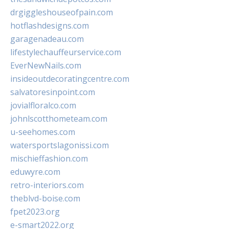
drgiggleshouseofpain.com
hotflashdesigns.com
garagenadeau.com
lifestylechauffeurservice.com
EverNewNails.com
insideoutdecoratingcentre.com
salvatoresinpoint.com
jovialfloralco.com
johnlscotthometeam.com
u-seehomes.com
watersportslagonissi.com
mischieffashion.com
eduwyre.com
retro-interiors.com
theblvd-boise.com
fpet2023.org
e-smart2022.org