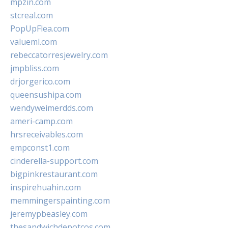
mpzin.com
stcreal.com
PopUpFlea.com
valueml.com
rebeccatorresjewelry.com
jmpbliss.com
drjorgerico.com
queensushipa.com
wendyweimerdds.com
ameri-camp.com
hrsreceivables.com
empconst1.com
cinderella-support.com
bigpinkrestaurant.com
inspirehuahin.com
memmingerspainting.com
jeremypbeasley.com
thesandwichdepotcos.com