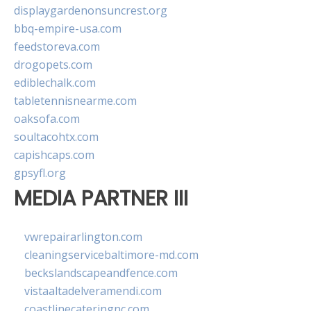
displaygardenonsuncrest.org
bbq-empire-usa.com
feedstoreva.com
drogopets.com
ediblechalk.com
tabletennisnearme.com
oaksofa.com
soultacohtx.com
capishcaps.com
gpsyfl.org
MEDIA PARTNER III
vwrepairarlington.com
cleaningservicebaltimore-md.com
beckslandscapeandfence.com
vistaaltadelveramendi.com
coastlinecateringnc.com