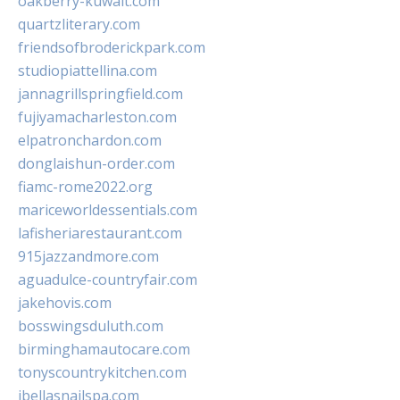
oakberry-kuwait.com
quartzliterary.com
friendsofbroderickpark.com
studiopiattellina.com
jannagrillspringfield.com
fujiyamacharleston.com
elpatronchardon.com
donglaishun-order.com
fiamc-rome2022.org
mariceworldessentials.com
lafisheriarestaurant.com
915jazzandmore.com
aguadulce-countryfair.com
jakehovis.com
bosswingsduluth.com
birminghamautocare.com
tonyscountrykitchen.com
jbellasnailspa.com