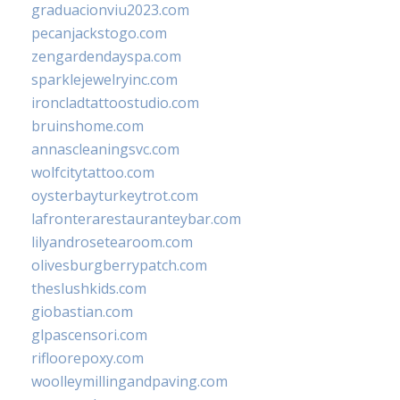
graduacionviu2023.com
pecanjackstogo.com
zengardendayspa.com
sparklejewelryinc.com
ironcladtattoostudio.com
bruinshome.com
annascleaningsvc.com
wolfcitytattoo.com
oysterbayturkeytrot.com
lafronterarestauranteybar.com
lilyandrosetearoom.com
olivesburgberrypatch.com
theslushkids.com
giobastian.com
glpascensori.com
rifloorepoxy.com
woolleymillingandpaving.com