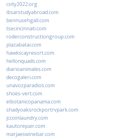
csity2022.org
ibsarstudyabroad.com
bennusehgall.com
tsecincinnati.com
roderconstructiongroup.com
plazabatai.com
hawkscayresort.com
hellonquads.com
diarioanimales.com
decogaleri.com
unavozparadios.com
shoes-vert.com
elbotanicopanama.com
shadyoaksrockportrvpark.com
jccoinlaundry.com
kautorepair.com
marjaeswinebar.com