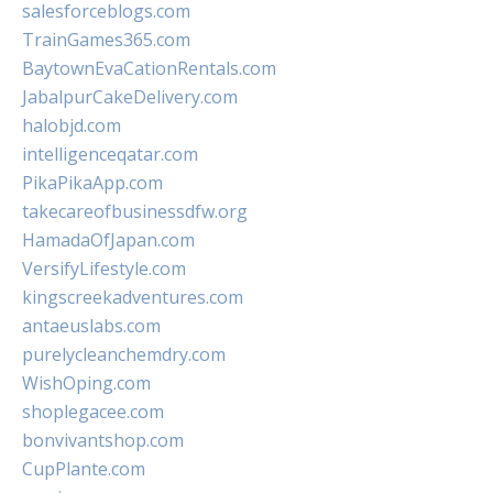
salesforceblogs.com
TrainGames365.com
BaytownEvaCationRentals.com
JabalpurCakeDelivery.com
halobjd.com
intelligenceqatar.com
PikaPikaApp.com
takecareofbusinessdfw.org
HamadaOfJapan.com
VersifyLifestyle.com
kingscreekadventures.com
antaeuslabs.com
purelycleanchemdry.com
WishOping.com
shoplegacee.com
bonvivantshop.com
CupPlante.com