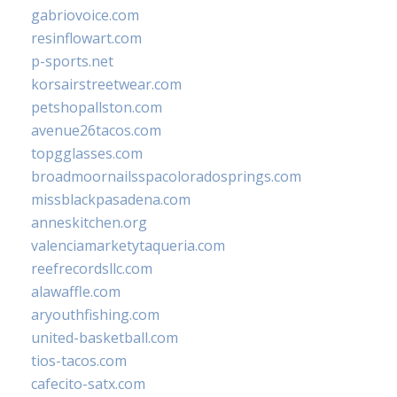
gabriovoice.com
resinflowart.com
p-sports.net
korsairstreetwear.com
petshopallston.com
avenue26tacos.com
topgglasses.com
broadmoornailsspacoloradosprings.com
missblackpasadena.com
anneskitchen.org
valenciamarketytaqueria.com
reefrecordsllc.com
alawaffle.com
aryouthfishing.com
united-basketball.com
tios-tacos.com
cafecito-satx.com