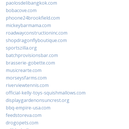
paolosdelibangkok.com
bobacove.com
phoone24brookfield.com
mickeybarmama.com
roadwayconstructioninc.com
shopdragonflyboutique.com
sportszilla.org
batchprovisionsbar.com
brasserie-gobette.com
musicrearte.com
morseysfarms.com
riverviewtennis.com
official-kelly-toys-squishmallows.com
displaygardenonsuncrest.org
bbq-empire-usa.com
feedstoreva.com
drogopets.com