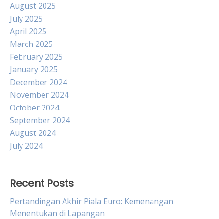
August 2025
July 2025
April 2025
March 2025
February 2025
January 2025
December 2024
November 2024
October 2024
September 2024
August 2024
July 2024
Recent Posts
Pertandingan Akhir Piala Euro: Kemenangan
Menentukan di Lapangan