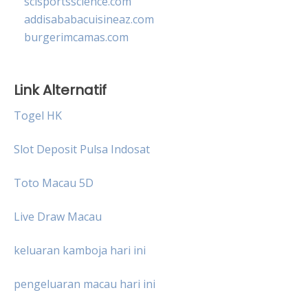
scisportsscience.com
addisababacuisineaz.com
burgerimcamas.com
Link Alternatif
Togel HK
Slot Deposit Pulsa Indosat
Toto Macau 5D
Live Draw Macau
keluaran kamboja hari ini
pengeluaran macau hari ini