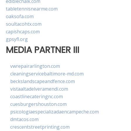
ediblechalk.com
tabletennisnearme.com
oaksofa.com
soultacohtx.com
capishcaps.com
gpsyfl.org
MEDIA PARTNER III
vwrepairarlington.com
cleaningservicebaltimore-md.com
beckslandscapeandfence.com
vistaaltadelveramendi.com
coastlinecateringnc.com
cuesburgershouston.com
psicologiaespecializadaencampeche.com
dmtacos.com
crescentstreetprinting.com