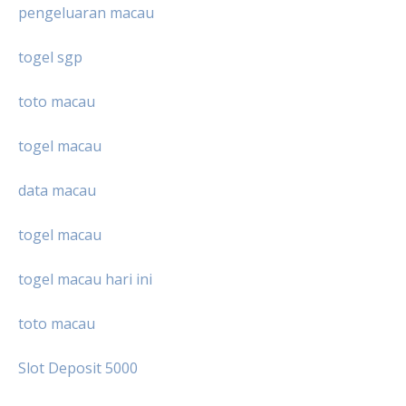
pengeluaran macau
togel sgp
toto macau
togel macau
data macau
togel macau
togel macau hari ini
toto macau
Slot Deposit 5000