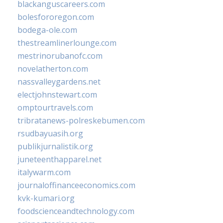
blackanguscareers.com
bolesfororegon.com
bodega-ole.com
thestreamlinerlounge.com
mestrinorubanofc.com
novelatherton.com
nassvalleygardens.net
electjohnstewart.com
omptourtravels.com
tribratanews-polreskebumen.com
rsudbayuasih.org
publikjurnalistik.org
juneteenthapparel.net
italywarm.com
journaloffinanceeconomics.com
kvk-kumari.org
foodscienceandtechnology.com