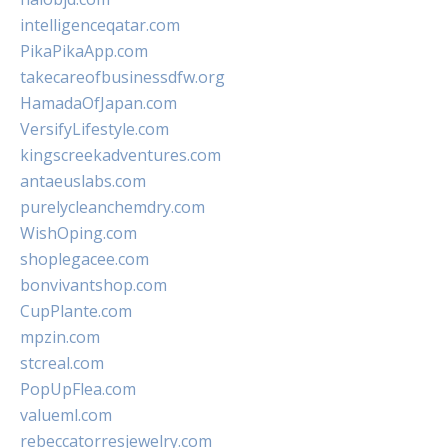
intelligenceqatar.com
PikaPikaApp.com
takecareofbusinessdfw.org
HamadaOfJapan.com
VersifyLifestyle.com
kingscreekadventures.com
antaeuslabs.com
purelycleanchemdry.com
WishOping.com
shoplegacee.com
bonvivantshop.com
CupPlante.com
mpzin.com
stcreal.com
PopUpFlea.com
valueml.com
rebeccatorresjewelry.com