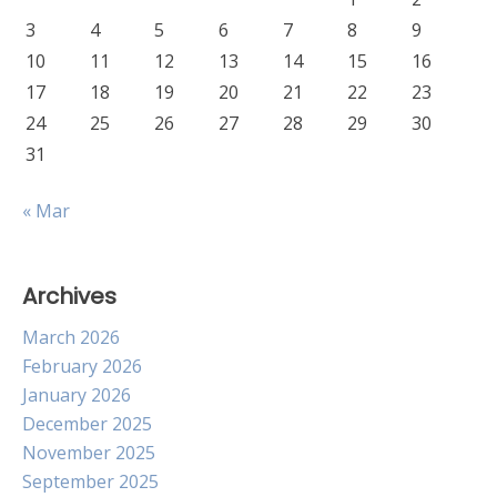
3
4
5
6
7
8
9
10
11
12
13
14
15
16
17
18
19
20
21
22
23
24
25
26
27
28
29
30
31
« Mar
Archives
March 2026
February 2026
January 2026
December 2025
November 2025
September 2025