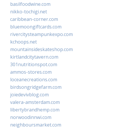
basilfoodwine.com
nikko-tochigi.net
caribbean-corner.com
bluemoongiftcards.com
rivercitysteampunkexpo.com
kchoops.net
mountainsideskateshop.com
kirtlandcitytavern.com
301nutritionspot.com
ammos-stores.com
loceanecreations.com
birdsongridgefarm.com
joiedevivblog.com
valera-amsterdam.com
libertybrandhemp.com
norwoodinnwi.com
neighboursmarket.com