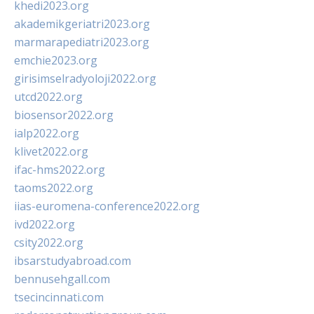
khedi2023.org
akademikgeriatri2023.org
marmarapediatri2023.org
emchie2023.org
girisimselradyoloji2022.org
utcd2022.org
biosensor2022.org
ialp2022.org
klivet2022.org
ifac-hms2022.org
taoms2022.org
iias-euromena-conference2022.org
ivd2022.org
csity2022.org
ibsarstudyabroad.com
bennusehgall.com
tsecincinnati.com