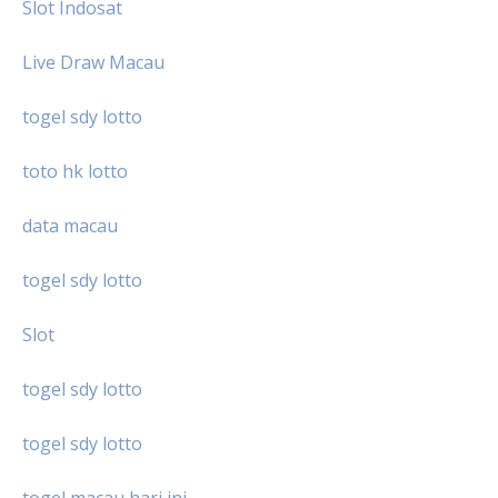
Slot Indosat
Live Draw Macau
togel sdy lotto
toto hk lotto
data macau
togel sdy lotto
Slot
togel sdy lotto
togel sdy lotto
togel macau hari ini