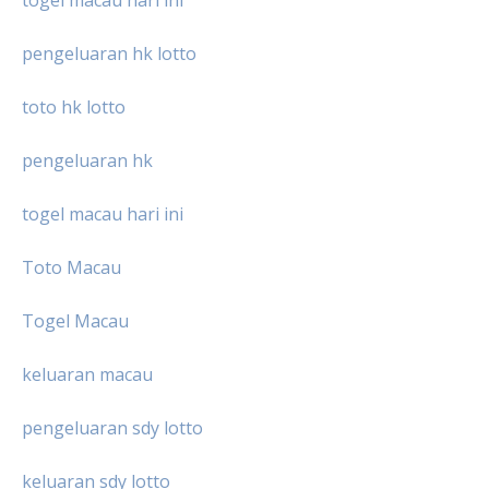
pengeluaran hk lotto
toto hk lotto
pengeluaran hk
togel macau hari ini
Toto Macau
Togel Macau
keluaran macau
pengeluaran sdy lotto
keluaran sdy lotto