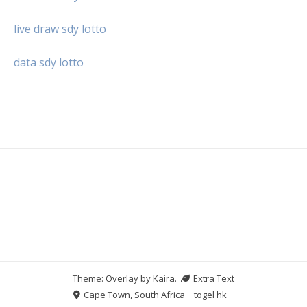
live draw sdy lotto
data sdy lotto
Theme: Overlay by
Kaira
.
Extra Text
Cape Town, South Africa
togel hk