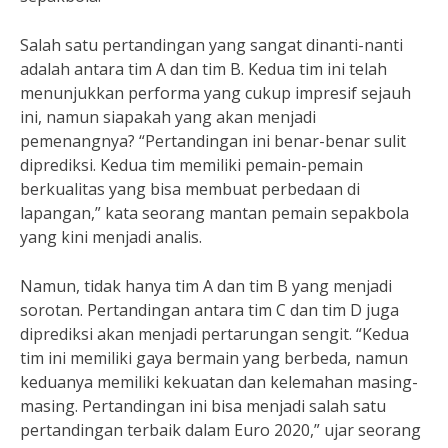
Salah satu pertandingan yang sangat dinanti-nanti
adalah antara tim A dan tim B. Kedua tim ini telah
menunjukkan performa yang cukup impresif sejauh
ini, namun siapakah yang akan menjadi
pemenangnya? “Pertandingan ini benar-benar sulit
diprediksi. Kedua tim memiliki pemain-pemain
berkualitas yang bisa membuat perbedaan di
lapangan,” kata seorang mantan pemain sepakbola
yang kini menjadi analis.
Namun, tidak hanya tim A dan tim B yang menjadi
sorotan. Pertandingan antara tim C dan tim D juga
diprediksi akan menjadi pertarungan sengit. “Kedua
tim ini memiliki gaya bermain yang berbeda, namun
keduanya memiliki kekuatan dan kelemahan masing-
masing. Pertandingan ini bisa menjadi salah satu
pertandingan terbaik dalam Euro 2020,” ujar seorang