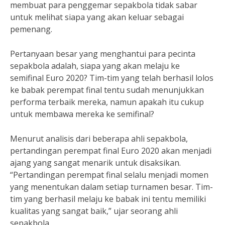
membuat para penggemar sepakbola tidak sabar
untuk melihat siapa yang akan keluar sebagai
pemenang.
Pertanyaan besar yang menghantui para pecinta
sepakbola adalah, siapa yang akan melaju ke
semifinal Euro 2020? Tim-tim yang telah berhasil lolos
ke babak perempat final tentu sudah menunjukkan
performa terbaik mereka, namun apakah itu cukup
untuk membawa mereka ke semifinal?
Menurut analisis dari beberapa ahli sepakbola,
pertandingan perempat final Euro 2020 akan menjadi
ajang yang sangat menarik untuk disaksikan.
“Pertandingan perempat final selalu menjadi momen
yang menentukan dalam setiap turnamen besar. Tim-
tim yang berhasil melaju ke babak ini tentu memiliki
kualitas yang sangat baik,” ujar seorang ahli
sepakbola.