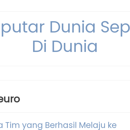
eputar Dunia Sep
Di Dunia
euro
a Tim yang Berhasil Melaju ke