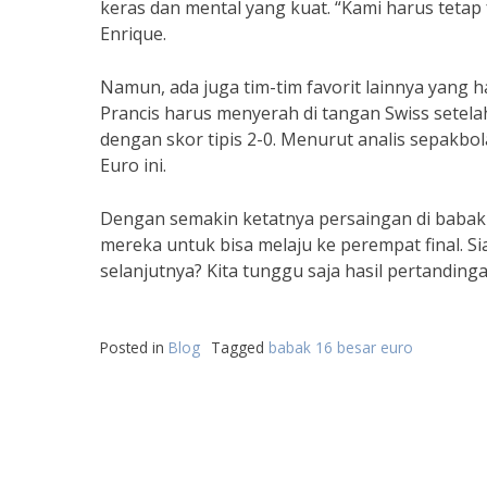
keras dan mental yang kuat. “Kami harus tetap f
Enrique.
Namun, ada juga tim-tim favorit lainnya yang ha
Prancis harus menyerah di tangan Swiss setela
dengan skor tipis 2-0. Menurut analis sepakbola
Euro ini.
Dengan semakin ketatnya persaingan di babak
mereka untuk bisa melaju ke perempat final. S
selanjutnya? Kita tunggu saja hasil pertandinga
Posted in
Blog
Tagged
babak 16 besar euro