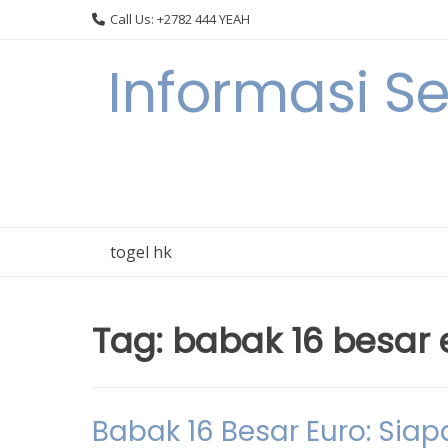
Skip
Call Us: +2782 444 YEAH
to
content
Informasi S
togel hk
Tag:
babak 16 besar 
Babak 16 Besar Euro: Siap