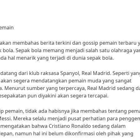
Pemain
a akan membahas berita terkini dan gossip pemain terbaru 
k bola. Sepak bola memang menjadi salah satu olahraga ya
 ada hal menarik yang terjadi di dunia sepak bola.
u datang dari klub raksasa Spanyol, Real Madrid. Seperti yan
ya akan segera mendatangkan pemain muda yang sangat
a. Menurut sumber yang terpercaya, Real Madrid sedang 
sepakatan pun diyakini akan segera tercapai.
ssip pemain, tidak ada habisnya jika membahas tentang pem
 Messi. Mereka selalu menjadi pusat perhatian para pengge
r mengatakan bahwa Cristiano Ronaldo sedang dalam
pan, namun hal ini belum dikonfirmasi oleh pihak yang