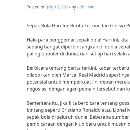
Posted on
July 12, 2024
by
adminpid
Sepak Bola Hari Ini: Berita Terkini dan Gossip 
Halo para penggemar sepak bola! Hari ini, kit
sedang hangat diperbincangkan di dunia sepa
paling populer di dunia, dan setiap hari selalu
Berbicara tentang berita terkini, kabar terbar
dilaporkan oleh Marca, Real Madrid sepertin
potensial untuk memperkuat lini depan merek
negosiasi dengan agen pemain tersebut dan ke
Sementara itu, jika kita berbicara tentang go
bintang seperti Cristiano Ronaldo atau Lionel
sepak bola di seluruh dunia. Beberapa sumbe
pembicaraan dengan klub baru untuk musim de