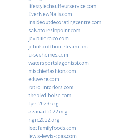
lifestylechauffeurservice.com
EverNewNails.com
insideoutdecoratingcentre.com
salvatoresinpoint.com
jovialfloralco.com
johnlscotthometeam.com
u-seehomes.com
watersportslagonissi.com
mischieffashion.com
eduwyre.com
retro-interiors.com
theblvd-boise.com
fpet2023.org
e-smart2022.org
ngrc2022.org
leesfamilyfoods.com
lewis-lewis-cpas.com