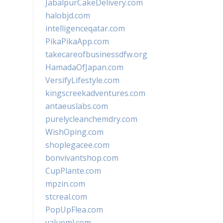
JabalpurCakeDelivery.com
halobjd.com
intelligenceqatar.com
PikaPikaApp.com
takecareofbusinessdfw.org
HamadaOfJapan.com
VersifyLifestyle.com
kingscreekadventures.com
antaeuslabs.com
purelycleanchemdry.com
WishOping.com
shoplegacee.com
bonvivantshop.com
CupPlante.com
mpzin.com
stcreal.com
PopUpFlea.com
valueml.com