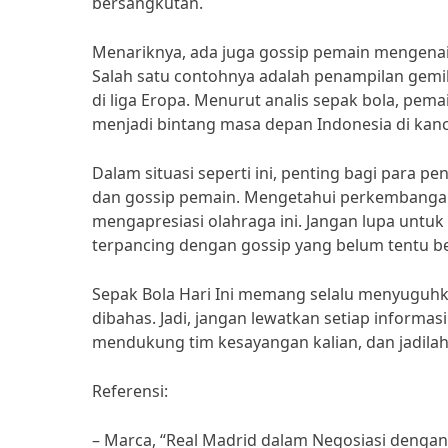
bersangkutan.
Menariknya, ada juga gossip pemain mengenai
Salah satu contohnya adalah penampilan gemi
di liga Eropa. Menurut analis sepak bola, pem
menjadi bintang masa depan Indonesia di kanc
Dalam situasi seperti ini, penting bagi para p
dan gossip pemain. Mengetahui perkembangan
mengapresiasi olahraga ini. Jangan lupa untuk
terpancing dengan gossip yang belum tentu be
Sepak Bola Hari Ini memang selalu menyuguhka
dibahas. Jadi, jangan lewatkan setiap informa
mendukung tim kesayangan kalian, dan jadilah
Referensi:
– Marca, “Real Madrid dalam Negosiasi denga