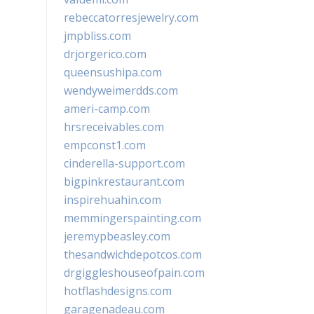
rebeccatorresjewelry.com
jmpbliss.com
drjorgerico.com
queensushipa.com
wendyweimerdds.com
ameri-camp.com
hrsreceivables.com
empconst1.com
cinderella-support.com
bigpinkrestaurant.com
inspirehuahin.com
memmingerspainting.com
jeremypbeasley.com
thesandwichdepotcos.com
drgiggleshouseofpain.com
hotflashdesigns.com
garagenadeau.com