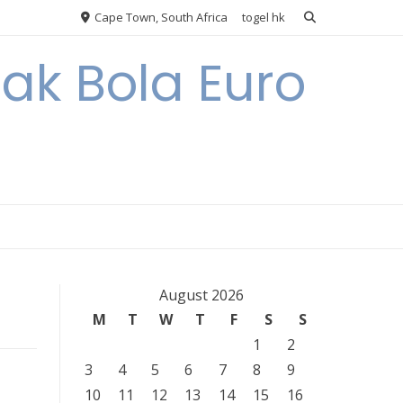
Cape Town, South Africa
togel hk
ak Bola Euro
August 2026
M
T
W
T
F
S
S
1
2
3
4
5
6
7
8
9
10
11
12
13
14
15
16