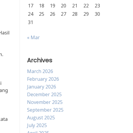
17
18
19
20
21
22
23
24
25
26
27
28
29
30
31
Hasil
« Mar
m.
Archives
March 2026
February 2026
i
January 2026
bang
December 2025
November 2025
September 2025
August 2025
kata
July 2025