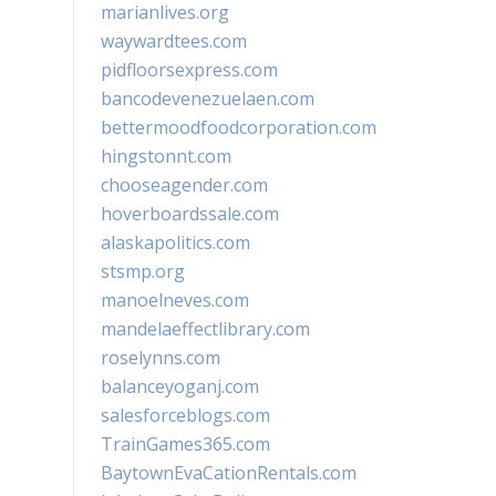
marianlives.org
waywardtees.com
pidfloorsexpress.com
bancodevenezuelaen.com
bettermoodfoodcorporation.com
hingstonnt.com
chooseagender.com
hoverboardssale.com
alaskapolitics.com
stsmp.org
manoelneves.com
mandelaeffectlibrary.com
roselynns.com
balanceyoganj.com
salesforceblogs.com
TrainGames365.com
BaytownEvaCationRentals.com