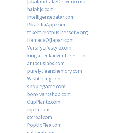
JabalpurCakeDelivery.com
halobjd.com
intelligenceqatar.com
PikaPikaApp.com
takecareofbusinessdfw.org
HamadaOfJapan.com
VersifyLifestyle.com
kingscreekadventures.com
antaeuslabs.com
purelycleanchemdry.com
WishOping.com
shoplegacee.com
bonvivantshop.com
CupPlante.com
mpzin.com
stcreal.com
PopUpFlea.com
valueml.com