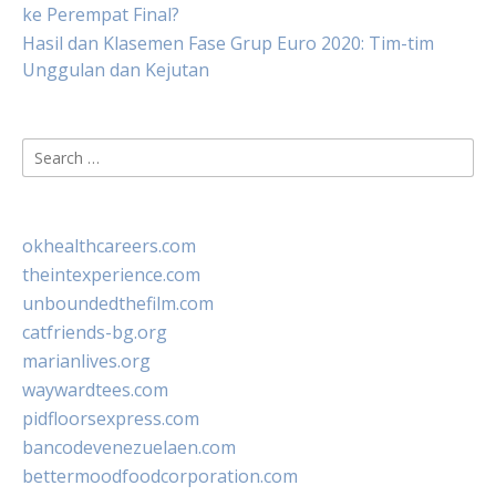
ke Perempat Final?
Hasil dan Klasemen Fase Grup Euro 2020: Tim-tim
Unggulan dan Kejutan
Search
for:
okhealthcareers.com
theintexperience.com
unboundedthefilm.com
catfriends-bg.org
marianlives.org
waywardtees.com
pidfloorsexpress.com
bancodevenezuelaen.com
bettermoodfoodcorporation.com