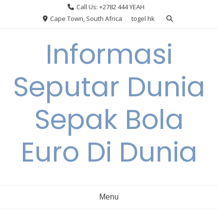
Skip
Call Us: +2782 444 YEAH
to
Cape Town, South Africa
togel hk
content
Informasi
Seputar Dunia
Sepak Bola
Euro Di Dunia
Menu