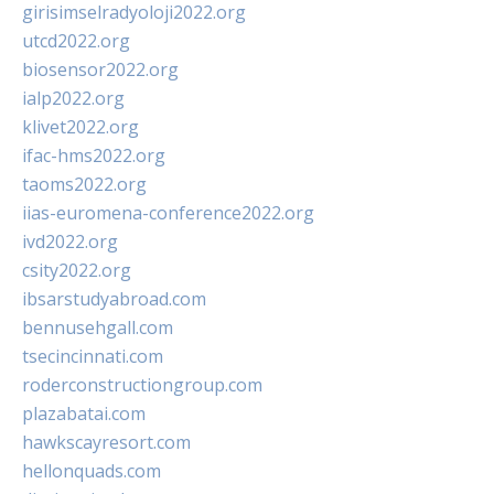
girisimselradyoloji2022.org
utcd2022.org
biosensor2022.org
ialp2022.org
klivet2022.org
ifac-hms2022.org
taoms2022.org
iias-euromena-conference2022.org
ivd2022.org
csity2022.org
ibsarstudyabroad.com
bennusehgall.com
tsecincinnati.com
roderconstructiongroup.com
plazabatai.com
hawkscayresort.com
hellonquads.com