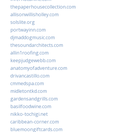
thepaperhousecollection.com
allisonwillisholley.com
solslite.org
portwayinn.com
djmaddogmusic.com
thesoundarchitects.com
allin1roofing.com
keepjudgewebb.com
anatomyofadventure.com
drivancastillo.com
cmmedspa.com
midletontkd.com
gardensandgrills.com
basilfoodwine.com
nikko-tochigi.net
caribbean-corner.com
bluemoongiftcards.com