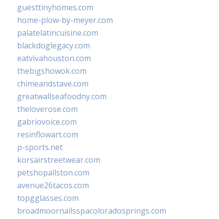
guesttinyhomes.com
home-plow-by-meyer.com
palatelatincuisine.com
blackdoglegacy.com
eatvivahouston.com
thebigshowok.com
chimeandstave.com
greatwallseafoodny.com
theloverose.com
gabriovoice.com
resinflowart.com
p-sports.net
korsairstreetwear.com
petshopallston.com
avenue26tacos.com
topgglasses.com
broadmoornailsspacoloradosprings.com