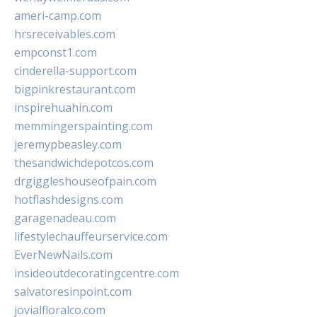
ameri-camp.com
hrsreceivables.com
empconst1.com
cinderella-support.com
bigpinkrestaurant.com
inspirehuahin.com
memmingerspainting.com
jeremypbeasley.com
thesandwichdepotcos.com
drgiggleshouseofpain.com
hotflashdesigns.com
garagenadeau.com
lifestylechauffeurservice.com
EverNewNails.com
insideoutdecoratingcentre.com
salvatoresinpoint.com
jovialfloralco.com