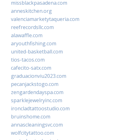
missblackpasadena.com
anneskitchen.org
valenciamarketytaqueria.com
reefrecordsllc.com
alawaffle.com
aryouthfishing.com
united-basketball.com
tios-tacos.com
cafecito-satx.com
graduacionviu2023.com
pecanjackstogo.com
zengardendayspa.com
sparklejewelryinc.com
ironcladtattoostudio.com
bruinshome.com
annascleaningsvc.com
wolfcitytattoo.com