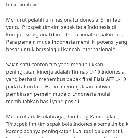
bola tanah air.
Menurut pelatih tim nasional Indonesia, Shin Tae-
yong, “Prospek tim-tim sepak bola Indonesia di
kompetisi regional dan internasional semakin cerah.
Para pemain muda Indonesia memiliki potensi yang
besar untuk bersaing di kancah internasional.”
Salah satu contoh tim yang menunjukkan
peningkatan kinerja adalah Timnas U-19 Indonesia
yang berhasil menembus babak final Piala AFF U-19
pada tahun lalu. Hal ini menunjukkan bahwa
pembinaan pemain muda di Indonesia mulai
membuahkan hasil yang positif.
Menurut analis olahraga, Bambang Pamungkas,
“Prospek tim-tim sepak bola Indonesia semakin baik
karena adanya peningkatan kualitas liga domestik.