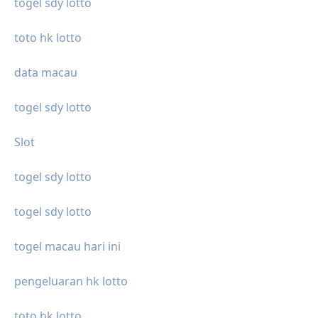
togel sdy lotto
toto hk lotto
data macau
togel sdy lotto
Slot
togel sdy lotto
togel sdy lotto
togel macau hari ini
pengeluaran hk lotto
toto hk lotto