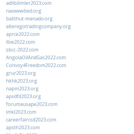
adlibilimler2023.com
naswwebed.org
balithut-manado.org
alteregotradingcompany.org
aprce2022.com
ibie2022.com
sbcc-2022.com
AngolaOilAndGas2022.com
Convoy4Freedom2022.com
grur2023.org
hkhk2023.org
napm2023.org
apsdfd2023.org
forumausape2023.com
imkl2023.com
careerfaircsd2023.com
apsth2023.com