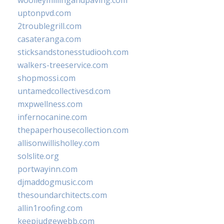
uptonpvd.com
2troublegrill.com
casateranga.com
sticksandstonesstudiooh.com
walkers-treeservice.com
shopmossi.com
untamedcollectivesd.com
mxpwellness.com
infernocanine.com
thepaperhousecollection.com
allisonwillisholley.com
solslite.org
portwayinn.com
djmaddogmusic.com
thesoundarchitects.com
allin1roofing.com
keepjudgewebb.com