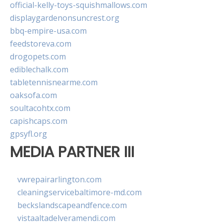
official-kelly-toys-squishmallows.com
displaygardenonsuncrest.org
bbq-empire-usa.com
feedstoreva.com
drogopets.com
ediblechalk.com
tabletennisnearme.com
oaksofa.com
soultacohtx.com
capishcaps.com
gpsyfl.org
MEDIA PARTNER III
vwrepairarlington.com
cleaningservicebaltimore-md.com
beckslandscapeandfence.com
vistaaltadelveramendi.com