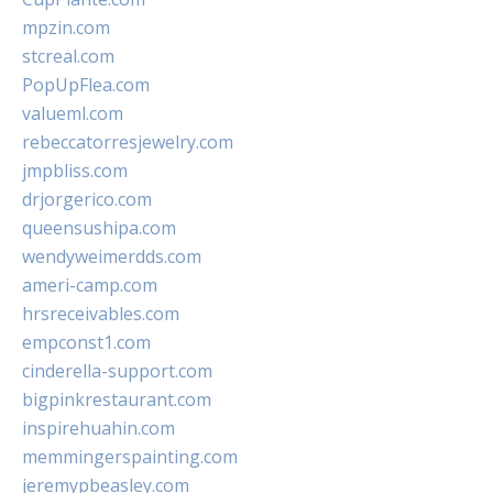
mpzin.com
stcreal.com
PopUpFlea.com
valueml.com
rebeccatorresjewelry.com
jmpbliss.com
drjorgerico.com
queensushipa.com
wendyweimerdds.com
ameri-camp.com
hrsreceivables.com
empconst1.com
cinderella-support.com
bigpinkrestaurant.com
inspirehuahin.com
memmingerspainting.com
jeremypbeasley.com