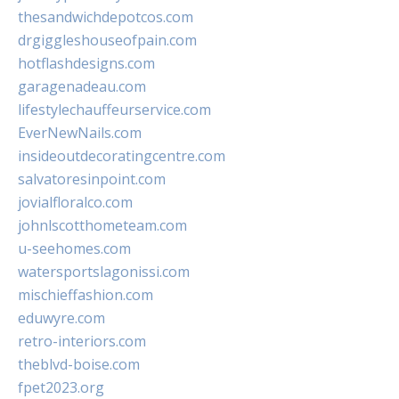
thesandwichdepotcos.com
drgiggleshouseofpain.com
hotflashdesigns.com
garagenadeau.com
lifestylechauffeurservice.com
EverNewNails.com
insideoutdecoratingcentre.com
salvatoresinpoint.com
jovialfloralco.com
johnlscotthometeam.com
u-seehomes.com
watersportslagonissi.com
mischieffashion.com
eduwyre.com
retro-interiors.com
theblvd-boise.com
fpet2023.org