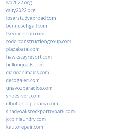
ivd2022.org
csity2022.org
ibsarstudyabroad.com
bennusehgall.com
tsecincinnati.com
roderconstructiongroup.com
plazabatai.com
hawkscayresort.com
hellonquads.com
diarioanimales.com
decogaleri.com
unavozparadios.com
shoes-vert.com
elbotanicopanama.com
shadyoaksrockportrvpark.com
jccoinlaundry.com
kautorepair.com