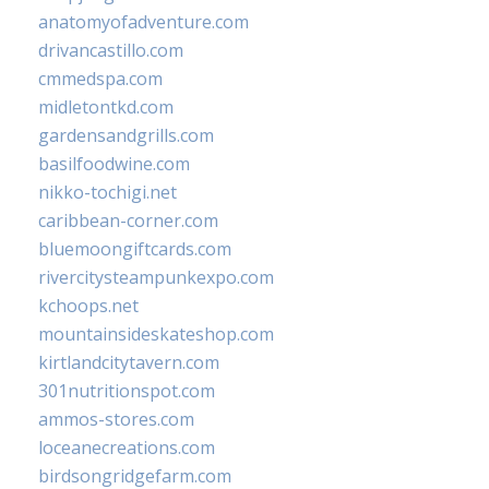
anatomyofadventure.com
drivancastillo.com
cmmedspa.com
midletontkd.com
gardensandgrills.com
basilfoodwine.com
nikko-tochigi.net
caribbean-corner.com
bluemoongiftcards.com
rivercitysteampunkexpo.com
kchoops.net
mountainsideskateshop.com
kirtlandcitytavern.com
301nutritionspot.com
ammos-stores.com
loceanecreations.com
birdsongridgefarm.com