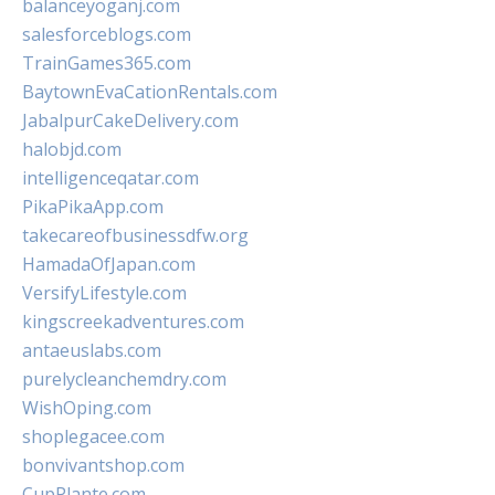
balanceyoganj.com
salesforceblogs.com
TrainGames365.com
BaytownEvaCationRentals.com
JabalpurCakeDelivery.com
halobjd.com
intelligenceqatar.com
PikaPikaApp.com
takecareofbusinessdfw.org
HamadaOfJapan.com
VersifyLifestyle.com
kingscreekadventures.com
antaeuslabs.com
purelycleanchemdry.com
WishOping.com
shoplegacee.com
bonvivantshop.com
CupPlante.com