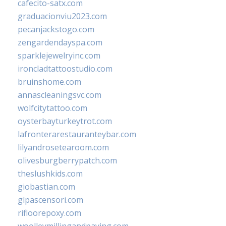
cafecito-satx.com
graduacionviu2023.com
pecanjackstogo.com
zengardendayspa.com
sparklejewelryinc.com
ironcladtattoostudio.com
bruinshome.com
annascleaningsvc.com
wolfcitytattoo.com
oysterbayturkeytrot.com
lafronterarestauranteybar.com
lilyandrosetearoom.com
olivesburgberrypatch.com
theslushkids.com
giobastian.com
glpascensori.com
rifloorepoxy.com
woolleymillingandpaving.com