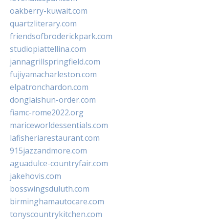
oakberry-kuwait.com
quartzliterary.com
friendsofbroderickpark.com
studiopiattellina.com
jannagrillspringfield.com
fujiyamacharleston.com
elpatronchardon.com
donglaishun-order.com
fiamc-rome2022.org
mariceworldessentials.com
lafisheriarestaurant.com
915jazzandmore.com
aguadulce-countryfair.com
jakehovis.com
bosswingsduluth.com
birminghamautocare.com
tonyscountrykitchen.com