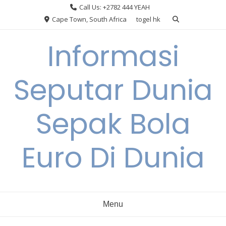
Skip
Call Us: +2782 444 YEAH
to
Cape Town, South Africa
togel hk
content
Informasi
Seputar Dunia
Sepak Bola
Euro Di Dunia
Menu