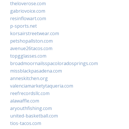
theloverose.com
gabriovoice.com
resinflowart.com
p-sports.net
korsairstreetwear.com
petshopallston.com
avenue26tacos.com
topgglasses.com
broadmoornailsspacoloradosprings.com
missblackpasadena.com
anneskitchen.org
valenciamarketytaqueria.com
reefrecordsllc.com
alawaffle.com
aryouthfishing.com
united-basketball.com
tios-tacos.com