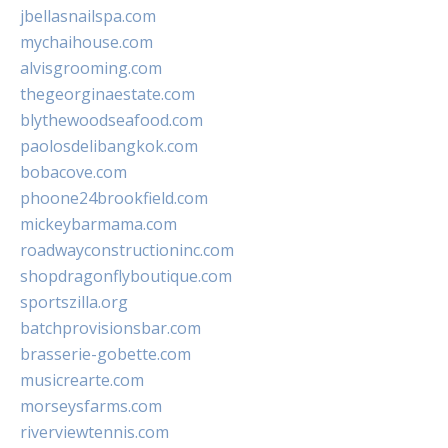
jbellasnailspa.com
mychaihouse.com
alvisgrooming.com
thegeorginaestate.com
blythewoodseafood.com
paolosdelibangkok.com
bobacove.com
phoone24brookfield.com
mickeybarmama.com
roadwayconstructioninc.com
shopdragonflyboutique.com
sportszilla.org
batchprovisionsbar.com
brasserie-gobette.com
musicrearte.com
morseysfarms.com
riverviewtennis.com