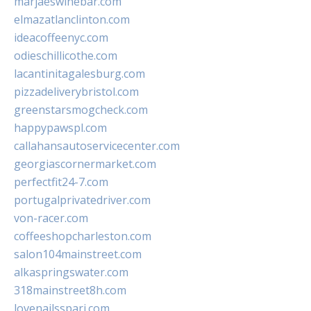
marjaeswinebar.com
elmazatlanclinton.com
ideacoffeenyc.com
odieschillicothe.com
lacantinitagalesburg.com
pizzadeliverybristol.com
greenstarsmogcheck.com
happypawspl.com
callahansautoservicecenter.com
georgiascornermarket.com
perfectfit24-7.com
portugalprivatedriver.com
von-racer.com
coffeeshopcharleston.com
salon104mainstreet.com
alkaspringswater.com
318mainstreet8h.com
lovenailsspari.com