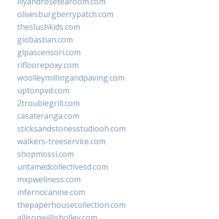
lilyandrosetearoom.com
olivesburgberrypatch.com
theslushkids.com
giobastian.com
glpascensori.com
rifloorepoxy.com
woolleymillingandpaving.com
uptonpvd.com
2troublegrill.com
casateranga.com
sticksandstonesstudiooh.com
walkers-treeservice.com
shopmossi.com
untamedcollectivesd.com
mxpwellness.com
infernocanine.com
thepaperhousecollection.com
allisonwillisholley.com