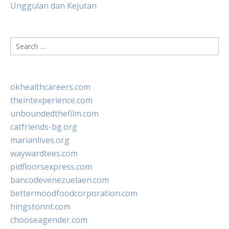
Unggulan dan Kejutan
Search
for:
okhealthcareers.com
theintexperience.com
unboundedthefilm.com
catfriends-bg.org
marianlives.org
waywardtees.com
pidfloorsexpress.com
bancodevenezuelaen.com
bettermoodfoodcorporation.com
hingstonnt.com
chooseagender.com