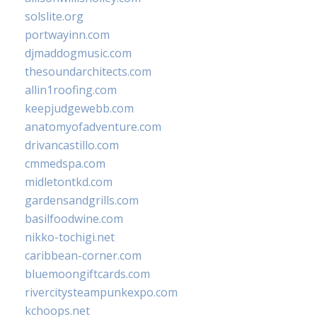
solslite.org
portwayinn.com
djmaddogmusic.com
thesoundarchitects.com
allin1roofing.com
keepjudgewebb.com
anatomyofadventure.com
drivancastillo.com
cmmedspa.com
midletontkd.com
gardensandgrills.com
basilfoodwine.com
nikko-tochigi.net
caribbean-corner.com
bluemoongiftcards.com
rivercitysteampunkexpo.com
kchoops.net