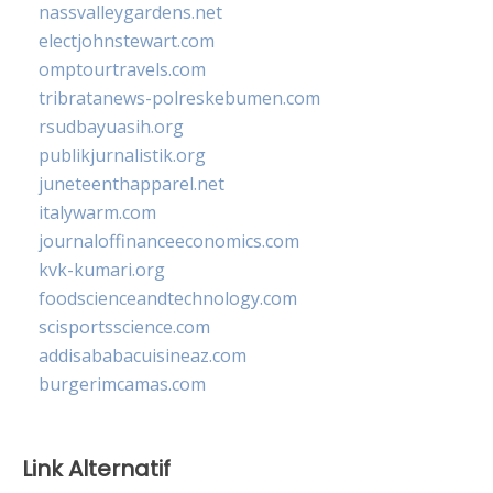
nassvalleygardens.net
electjohnstewart.com
omptourtravels.com
tribratanews-polreskebumen.com
rsudbayuasih.org
publikjurnalistik.org
juneteenthapparel.net
italywarm.com
journaloffinanceeconomics.com
kvk-kumari.org
foodscienceandtechnology.com
scisportsscience.com
addisababacuisineaz.com
burgerimcamas.com
Link Alternatif