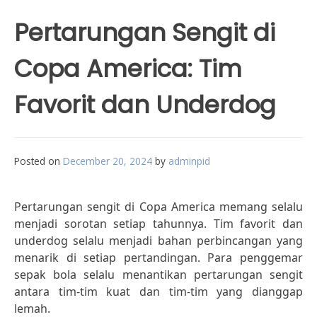
Pertarungan Sengit di
Copa America: Tim
Favorit dan Underdog
Posted on
December 20, 2024
by
adminpid
Pertarungan sengit di Copa America memang selalu
menjadi sorotan setiap tahunnya. Tim favorit dan
underdog selalu menjadi bahan perbincangan yang
menarik di setiap pertandingan. Para penggemar
sepak bola selalu menantikan pertarungan sengit
antara tim-tim kuat dan tim-tim yang dianggap
lemah.