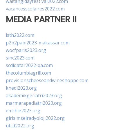
waitangidayfestival2022.com
vacancesscolaires2022.com
MEDIA PARTNER II
isth2022.com
p2b2pabi2023-makassar.com
wocfparis2023.org
sinc2023.com
scdlqatar2022-qa.com
thecolumbiagrill.com
provisionscheeseandwineshoppe.com
khedi2023.org
akademikgeriatri2023.org
marmarapediatri2023.org
emchie2023.org
girisimselradyoloji2022.org
utcd2022.org