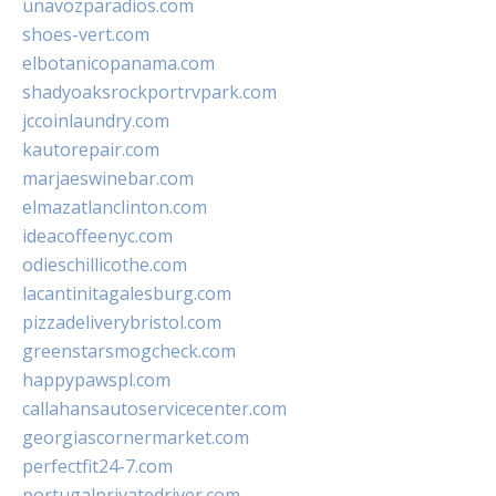
unavozparadios.com
shoes-vert.com
elbotanicopanama.com
shadyoaksrockportrvpark.com
jccoinlaundry.com
kautorepair.com
marjaeswinebar.com
elmazatlanclinton.com
ideacoffeenyc.com
odieschillicothe.com
lacantinitagalesburg.com
pizzadeliverybristol.com
greenstarsmogcheck.com
happypawspl.com
callahansautoservicecenter.com
georgiascornermarket.com
perfectfit24-7.com
portugalprivatedriver.com