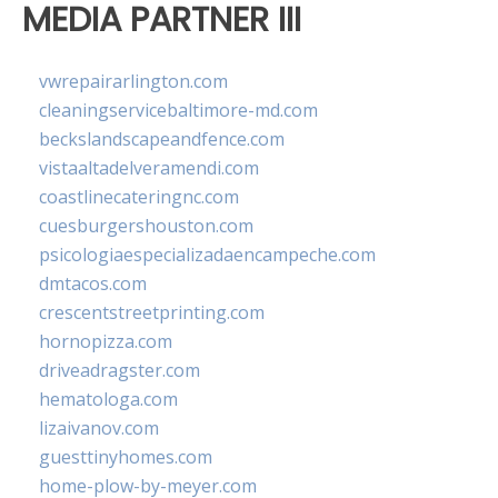
MEDIA PARTNER III
vwrepairarlington.com
cleaningservicebaltimore-md.com
beckslandscapeandfence.com
vistaaltadelveramendi.com
coastlinecateringnc.com
cuesburgershouston.com
psicologiaespecializadaencampeche.com
dmtacos.com
crescentstreetprinting.com
hornopizza.com
driveadragster.com
hematologa.com
lizaivanov.com
guesttinyhomes.com
home-plow-by-meyer.com