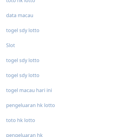
toto hk lotto
data macau
togel sdy lotto
Slot
togel sdy lotto
togel sdy lotto
togel macau hari ini
pengeluaran hk lotto
toto hk lotto
pengeluaran hk