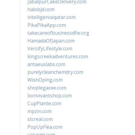
JabalpurCakeDelivery.com
halobjd.com
intelligenceqatar.com
PikaPikaApp.com
takecareofbusinessdfw.org
HamadaOfJapan.com
VersifyLifestyle.com
kingscreekadventures.com
antaeuslabs.com
purelycleanchemdry.com
WishOping.com
shoplegacee.com
bonvivantshop.com
CupPlante.com
mpzin.com
stcreal.com
PopUpFlea.com
valueml.com