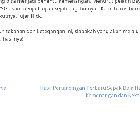
ng bisa menjadi penentu kemenangan. Menurut pelatih Ba
SG akan menjadi ujian sejati bagi timnya. “Kami harus ber
utnya,” ujar Flick.
 tekanan dan ketegangan ini, siapakah yang akan melaju
 hasilnya!
nia
Hasil Pertandingan Terbaru Sepak Bola Har
Kemenangan dan Keka