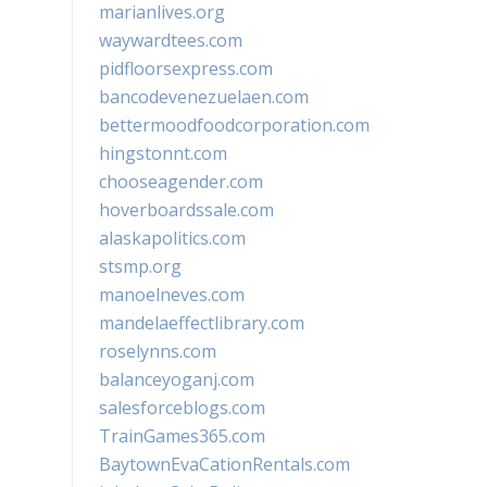
marianlives.org
waywardtees.com
pidfloorsexpress.com
bancodevenezuelaen.com
bettermoodfoodcorporation.com
hingstonnt.com
chooseagender.com
hoverboardssale.com
alaskapolitics.com
stsmp.org
manoelneves.com
mandelaeffectlibrary.com
roselynns.com
balanceyoganj.com
salesforceblogs.com
TrainGames365.com
BaytownEvaCationRentals.com