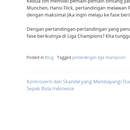
Kedua tim memiliki pemain-pemain bintang ya
Munchen, Hansi Flick, pertandingan melawan P
dengan maksimal jika ingin melaju ke fase berik
Dengan pertandingan-pertandingan yang penuh
fase berikutnya di Liga Champions? Kita tunggu
Posted in
Blog
Tagged
pertandingan liga champions
Post
Kontroversi dan Skandal yang Membayangi Du
Sepak Bola Indonesia
navigation