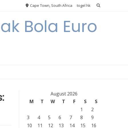
Cape Town, South Africa
togel hk
ak Bola Euro
:
August 2026
M
T
W
T
F
S
S
1
2
3
4
5
6
7
8
9
10
11
12
13
14
15
16