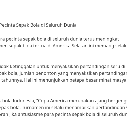
ecinta Sepak Bola di Seluruh Dunia
ara pecinta sepak bola di seluruh dunia terus meningkat
n sepak bola tertua di Amerika Selatan ini memang selal
idak ketinggalan untuk menyaksikan pertandingan seru di
epak bola, jumlah penonton yang menyaksikan pertandinga
ap tahunnya. Hal ini menunjukkan betapa besar minat masya
 bola Indonesia, “Copa America merupakan ajang bergeng
epak bola. Turnamen ini selalu menampilkan pertandingan
ran jika antusiasme para pecinta sepak bola di seluruh dun