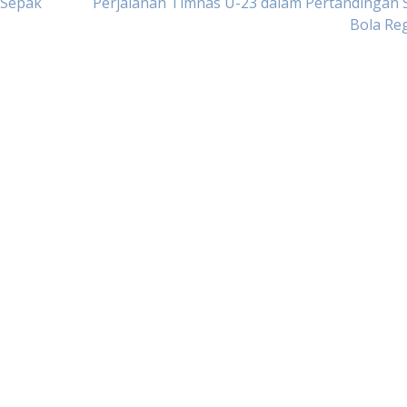
 Sepak
Perjalanan Timnas U-23 dalam Pertandingan 
Bola Re