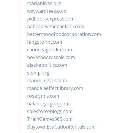
marianlives.org
waywardtees.com
pidfloorsexpress.com
bancodevenezuelaen.com
bettermoodfoodcorporation.com
hingstonnt.com
chooseagender.com
hoverboardssale.com
alaskapolitics.com
stsmp.org
manoelneves.com
mandelaeffectlibrary.com
roselynns.com
balanceyoganj.com
salesforceblogs.com
TrainGames365.com
BaytownEvaCationRentals.com