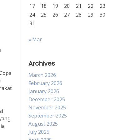
17
18
19
20
21
22
23
24
25
26
27
28
29
30
31
« Mar
u
Archives
 Copa
March 2026
n
February 2026
rakat
January 2026
December 2025
November 2025
si
September 2025
 yang
August 2025
ia
July 2025