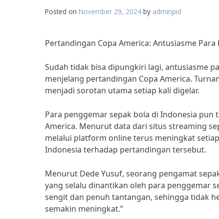
Posted on
November 29, 2024
by
adminpid
Pertandingan Copa America: Antusiasme Para P
Sudah tidak bisa dipungkiri lagi, antusiasme p
menjelang pertandingan Copa America. Turname
menjadi sorotan utama setiap kali digelar.
Para penggemar sepak bola di Indonesia pun t
America. Menurut data dari situs streaming s
melalui platform online terus meningkat seti
Indonesia terhadap pertandingan tersebut.
Menurut Dede Yusuf, seorang pengamat sepak
yang selalu dinantikan oleh para penggemar s
sengit dan penuh tantangan, sehingga tidak he
semakin meningkat.”