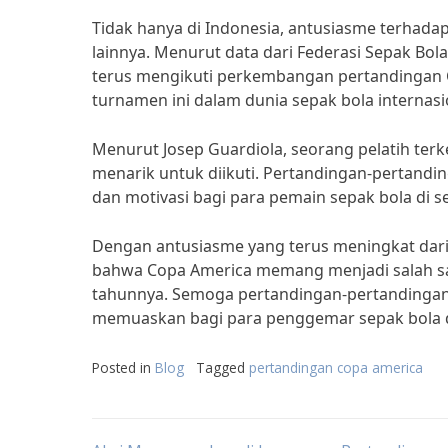
Tidak hanya di Indonesia, antusiasme terhada
lainnya. Menurut data dari Federasi Sepak Bola
terus mengikuti perkembangan pertandingan 
turnamen ini dalam dunia sepak bola internasi
Menurut Josep Guardiola, seorang pelatih terk
menarik untuk diikuti. Pertandingan-pertandin
dan motivasi bagi para pemain sepak bola di s
Dengan antusiasme yang terus meningkat dari p
bahwa Copa America memang menjadi salah sat
tahunnya. Semoga pertandingan-pertandingan 
memuaskan bagi para penggemar sepak bola di
Posted in
Blog
Tagged
pertandingan copa america