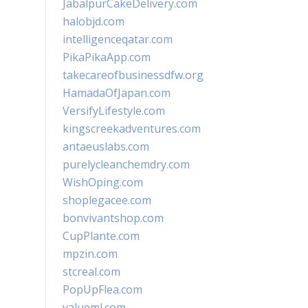
JabalpurCakeDelivery.com
halobjd.com
intelligenceqatar.com
PikaPikaApp.com
takecareofbusinessdfw.org
HamadaOfJapan.com
VersifyLifestyle.com
kingscreekadventures.com
antaeuslabs.com
purelycleanchemdry.com
WishOping.com
shoplegacee.com
bonvivantshop.com
CupPlante.com
mpzin.com
stcreal.com
PopUpFlea.com
valueml.com