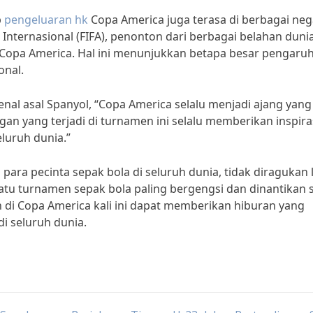
p
pengeluaran hk
Copa America juga terasa di berbagai ne
 Internasional (FIFA), penonton dari berbagai belahan duni
Copa America. Hal ini menunjukkan betapa besar pengaru
onal.
enal asal Spanyol, “Copa America selalu menjadi ajang yang
gan yang terjadi di turnamen ini selalu memberikan inspira
eluruh dunia.”
ara pecinta sepak bola di seluruh dunia, tidak diragukan 
u turnamen sepak bola paling bergengsi dan dinantikan s
di Copa America kali ini dapat memberikan hiburan yang
 seluruh dunia.