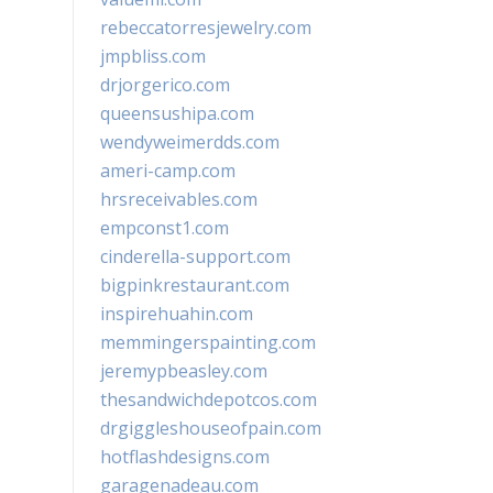
rebeccatorresjewelry.com
jmpbliss.com
drjorgerico.com
queensushipa.com
wendyweimerdds.com
ameri-camp.com
hrsreceivables.com
empconst1.com
cinderella-support.com
bigpinkrestaurant.com
inspirehuahin.com
memmingerspainting.com
jeremypbeasley.com
thesandwichdepotcos.com
drgiggleshouseofpain.com
hotflashdesigns.com
garagenadeau.com