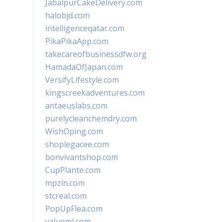
JabalpurCakeDelivery.com
halobjd.com
intelligenceqatar.com
PikaPikaApp.com
takecareofbusinessdfw.org
HamadaOfJapan.com
VersifyLifestyle.com
kingscreekadventures.com
antaeuslabs.com
purelycleanchemdry.com
WishOping.com
shoplegacee.com
bonvivantshop.com
CupPlante.com
mpzin.com
stcreal.com
PopUpFlea.com
valueml.com