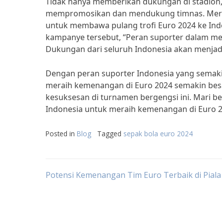
Tidak hanya memberikan dukungan di stadion, s
mempromosikan dan mendukung timnas. Merek
untuk membawa pulang trofi Euro 2024 ke Indo
kampanye tersebut, “Peran suporter dalam m
Dukungan dari seluruh Indonesia akan menjadi 
Dengan peran suporter Indonesia yang semakin
meraih kemenangan di Euro 2024 semakin bes
kesuksesan di turnamen bergengsi ini. Mari
Indonesia untuk meraih kemenangan di Euro 2
Posted in
Blog
Tagged
sepak bola euro 2024
Post
Potensi Kemenangan Tim Euro Terbaik di Piala
navigation