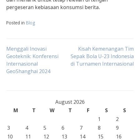
pergeseran kebiasaan konsumsi berita.
Posted in
Blog
Post
Menggali Inovasi
Kisah Kemenangan Tim
Geoteknik: Konferensi
Sepak Bola U-23 Indonesia
Internasional
di Turnamen Internasional
navigation
GeoShanghai 2024
August 2026
M
T
W
T
F
S
S
1
2
3
4
5
6
7
8
9
10
11
12
13
14
15
16