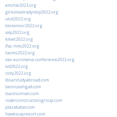
emchie2023.org
girisimselradyoloji2022.org
utcd2022.org
biosensor2022.org
ialp2022.org
klivet2022.org
ifac-hms2022.org
taoms2022.org
iias-euromena-conference2022.org
ivd2022.org
csity2022.org
ibsarstudyabroad.com
bennusehgall.com
tsecincinnati.com
roderconstructiongroup.com
plazabatai.com
hawkscayresort.com