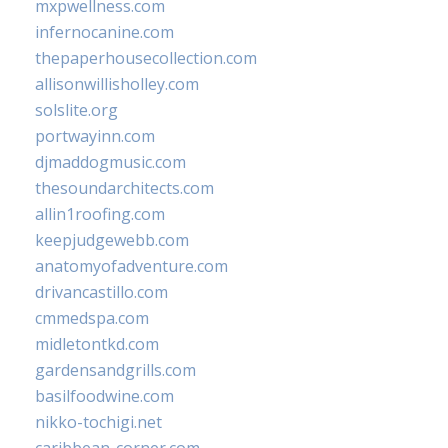
mxpwellness.com
infernocanine.com
thepaperhousecollection.com
allisonwillisholley.com
solslite.org
portwayinn.com
djmaddogmusic.com
thesoundarchitects.com
allin1roofing.com
keepjudgewebb.com
anatomyofadventure.com
drivancastillo.com
cmmedspa.com
midletontkd.com
gardensandgrills.com
basilfoodwine.com
nikko-tochigi.net
caribbean-corner.com