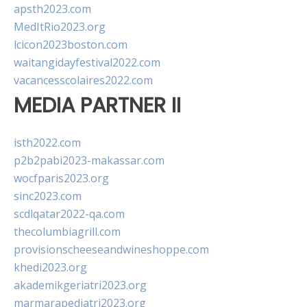
apsth2023.com
MedItRio2023.org
lcicon2023boston.com
waitangidayfestival2022.com
vacancesscolaires2022.com
MEDIA PARTNER II
isth2022.com
p2b2pabi2023-makassar.com
wocfparis2023.org
sinc2023.com
scdlqatar2022-qa.com
thecolumbiagrill.com
provisionscheeseandwineshoppe.com
khedi2023.org
akademikgeriatri2023.org
marmarapediatri2023.org