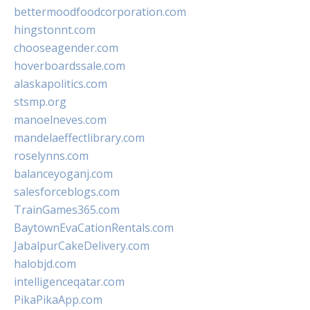
bettermoodfoodcorporation.com
hingstonnt.com
chooseagender.com
hoverboardssale.com
alaskapolitics.com
stsmp.org
manoelneves.com
mandelaeffectlibrary.com
roselynns.com
balanceyoganj.com
salesforceblogs.com
TrainGames365.com
BaytownEvaCationRentals.com
JabalpurCakeDelivery.com
halobjd.com
intelligenceqatar.com
PikaPikaApp.com