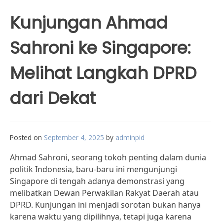
Kunjungan Ahmad
Sahroni ke Singapore:
Melihat Langkah DPRD
dari Dekat
Posted on
September 4, 2025
by
adminpid
Ahmad Sahroni, seorang tokoh penting dalam dunia
politik Indonesia, baru-baru ini mengunjungi
Singapore di tengah adanya demonstrasi yang
melibatkan Dewan Perwakilan Rakyat Daerah atau
DPRD. Kunjungan ini menjadi sorotan bukan hanya
karena waktu yang dipilihnya, tetapi juga karena