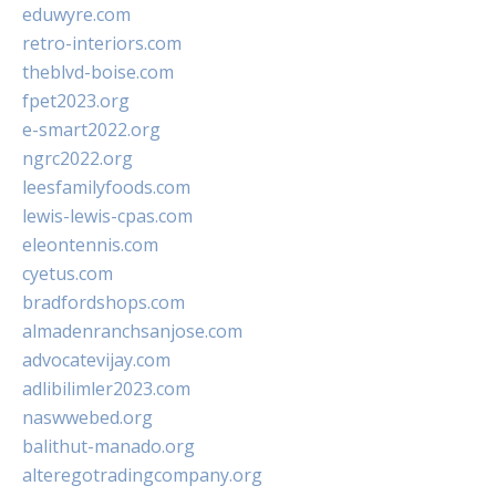
eduwyre.com
retro-interiors.com
theblvd-boise.com
fpet2023.org
e-smart2022.org
ngrc2022.org
leesfamilyfoods.com
lewis-lewis-cpas.com
eleontennis.com
cyetus.com
bradfordshops.com
almadenranchsanjose.com
advocatevijay.com
adlibilimler2023.com
naswwebed.org
balithut-manado.org
alteregotradingcompany.org