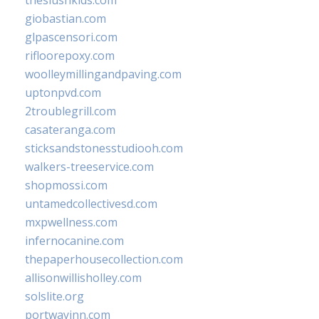
giobastian.com
glpascensori.com
rifloorepoxy.com
woolleymillingandpaving.com
uptonpvd.com
2troublegrill.com
casateranga.com
sticksandstonesstudiooh.com
walkers-treeservice.com
shopmossi.com
untamedcollectivesd.com
mxpwellness.com
infernocanine.com
thepaperhousecollection.com
allisonwillisholley.com
solslite.org
portwayinn.com