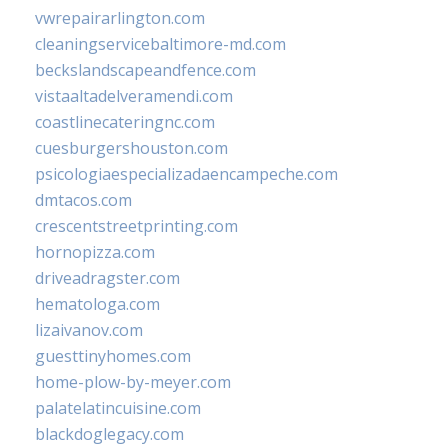
vwrepairarlington.com
cleaningservicebaltimore-md.com
beckslandscapeandfence.com
vistaaltadelveramendi.com
coastlinecateringnc.com
cuesburgershouston.com
psicologiaespecializadaencampeche.com
dmtacos.com
crescentstreetprinting.com
hornopizza.com
driveadragster.com
hematologa.com
lizaivanov.com
guesttinyhomes.com
home-plow-by-meyer.com
palatelatincuisine.com
blackdoglegacy.com