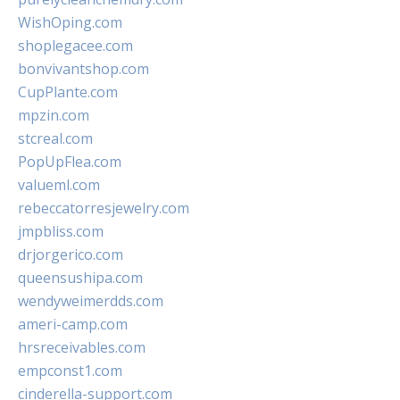
WishOping.com
shoplegacee.com
bonvivantshop.com
CupPlante.com
mpzin.com
stcreal.com
PopUpFlea.com
valueml.com
rebeccatorresjewelry.com
jmpbliss.com
drjorgerico.com
queensushipa.com
wendyweimerdds.com
ameri-camp.com
hrsreceivables.com
empconst1.com
cinderella-support.com