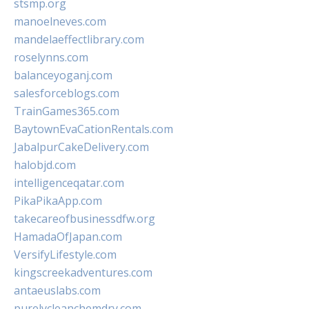
stsmp.org
manoelneves.com
mandelaeffectlibrary.com
roselynns.com
balanceyoganj.com
salesforceblogs.com
TrainGames365.com
BaytownEvaCationRentals.com
JabalpurCakeDelivery.com
halobjd.com
intelligenceqatar.com
PikaPikaApp.com
takecareofbusinessdfw.org
HamadaOfJapan.com
VersifyLifestyle.com
kingscreekadventures.com
antaeuslabs.com
purelycleanchemdry.com