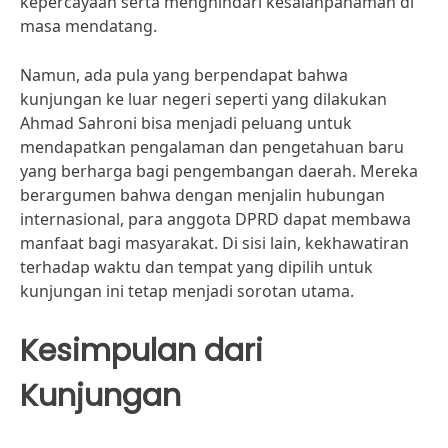
kepercayaan serta menghindari kesalahpahaman di
masa mendatang.
Namun, ada pula yang berpendapat bahwa
kunjungan ke luar negeri seperti yang dilakukan
Ahmad Sahroni bisa menjadi peluang untuk
mendapatkan pengalaman dan pengetahuan baru
yang berharga bagi pengembangan daerah. Mereka
berargumen bahwa dengan menjalin hubungan
internasional, para anggota DPRD dapat membawa
manfaat bagi masyarakat. Di sisi lain, kekhawatiran
terhadap waktu dan tempat yang dipilih untuk
kunjungan ini tetap menjadi sorotan utama.
Kesimpulan dari
Kunjungan