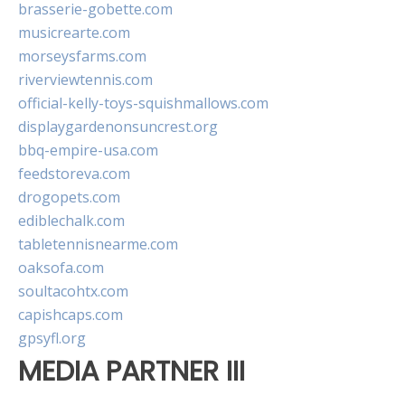
brasserie-gobette.com
musicrearte.com
morseysfarms.com
riverviewtennis.com
official-kelly-toys-squishmallows.com
displaygardenonsuncrest.org
bbq-empire-usa.com
feedstoreva.com
drogopets.com
ediblechalk.com
tabletennisnearme.com
oaksofa.com
soultacohtx.com
capishcaps.com
gpsyfl.org
MEDIA PARTNER III