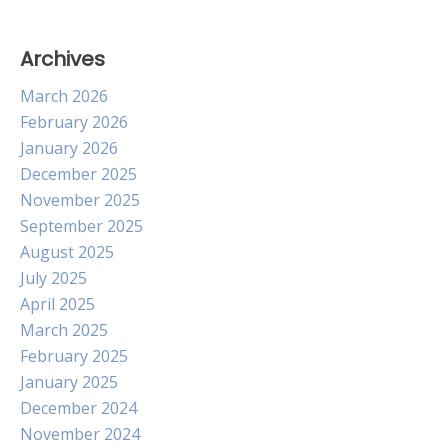
Archives
March 2026
February 2026
January 2026
December 2025
November 2025
September 2025
August 2025
July 2025
April 2025
March 2025
February 2025
January 2025
December 2024
November 2024