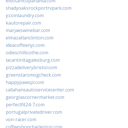
elbotanicopanama.com
shadyoaksrockportrvpark.com
jccoinlaundry.com
kautorepair.com
marjaeswinebar.com
elmazatlanclinton.com
ideacoffeenyc.com
odieschillicothe.com
lacantinitagalesburg.com
pizzadeliverybristol.com
greenstarsmogcheck.com
happypawspl.com
callahansautoservicecenter.com
georgiascornermarket.com
perfectfit24-7.com
portugalprivatedriver.com
von-racer.com
coffeeshopcharleston.com