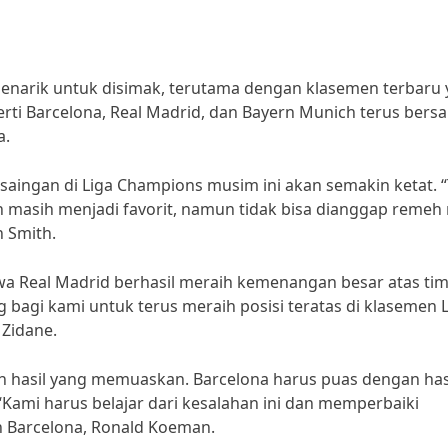
enarik untuk disimak, terutama dengan klasemen terbaru
ti Barcelona, Real Madrid, dan Bayern Munich terus bersa
a.
ersaingan di Liga Champions musim ini akan semakin ketat. 
 masih menjadi favorit, namun tidak bisa dianggap remeh r
n Smith.
a Real Madrid berhasil meraih kemenangan besar atas ti
bagi kami untuk terus meraih posisi teratas di klasemen 
 Zidane.
ih hasil yang memuaskan. Barcelona harus puas dengan has
Kami harus belajar dari kesalahan ini dan memperbaiki
ih Barcelona, Ronald Koeman.