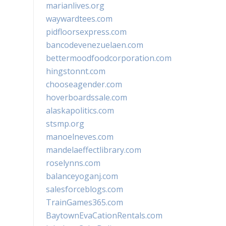
marianlives.org
waywardtees.com
pidfloorsexpress.com
bancodevenezuelaen.com
bettermoodfoodcorporation.com
hingstonnt.com
chooseagender.com
hoverboardssale.com
alaskapolitics.com
stsmp.org
manoelneves.com
mandelaeffectlibrary.com
roselynns.com
balanceyoganj.com
salesforceblogs.com
TrainGames365.com
BaytownEvaCationRentals.com