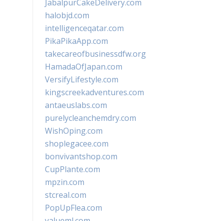
JabalpurCakeDelivery.com
halobjd.com
intelligenceqatar.com
PikaPikaApp.com
takecareofbusinessdfw.org
HamadaOfJapan.com
VersifyLifestyle.com
kingscreekadventures.com
antaeuslabs.com
purelycleanchemdry.com
WishOping.com
shoplegacee.com
bonvivantshop.com
CupPlante.com
mpzin.com
stcreal.com
PopUpFlea.com
valueml.com